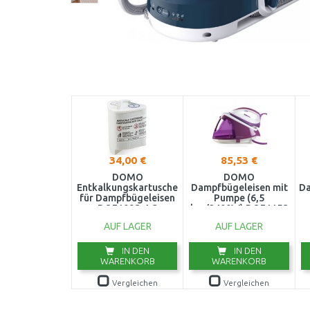
34,00 €
85,53 €
DOMO
DOMO
Entkalkungskartusche
Dampfbügeleisen mit
Da
für Dampfbügeleisen
Pumpe (6,5
DO7109S-AC
bar/2400W) DO7115S
AUF LAGER
AUF LAGER
IN DEN
IN DEN
WARENKORB
WARENKORB
Vergleichen
Vergleichen