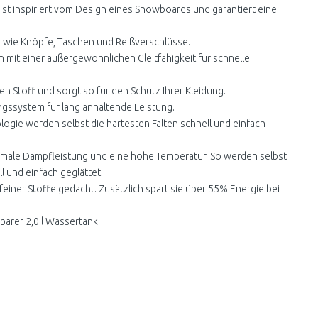
ist inspiriert vom Design eines Snowboards und garantiert eine
e, wie Knöpfe, Taschen und Reißverschlüsse.
 mit einer außergewöhnlichen Gleitfähigkeit für schnelle
den Stoff und sorgt so für den Schutz Ihrer Kleidung.
ungssystem für lang anhaltende Leistung.
gie werden selbst die härtesten Falten schnell und einfach
aximale Dampfleistung und eine hohe Temperatur. So werden selbst
l und einfach geglättet.
 feiner Stoffe gedacht. Zusätzlich spart sie über 55% Energie bei
barer 2,0 l Wassertank.