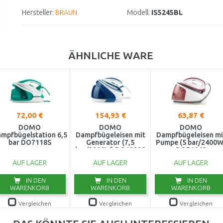
Hersteller:
BRAUN
Modell:
IS5245BL
ÄHNLICHE WARE
72,00 €
154,93 €
63,87 €
DOMO
DOMO
DOMO
mpfbügelstation 6,5
Dampfbügeleisen mit
Dampfbügeleisen mi
bar DO7118S
Generator (7,5
Pumpe (5 bar/2400W
bar/3000W) DO1022S
DO7114S
AUF LAGER
AUF LAGER
AUF LAGER
IN DEN
IN DEN
IN DEN
WARENKORB
WARENKORB
WARENKORB
Vergleichen
Vergleichen
Vergleichen