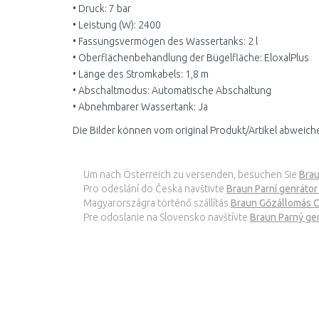
• Druck: 7 bar
• Leistung (W): 2400
• Fassungsvermögen des Wassertanks: 2 l
• Oberflächenbehandlung der Bügelfläche: EloxalPlus
• Länge des Stromkabels: 1,8 m
• Abschaltmodus: Automatische Abschaltung
• Abnehmbarer Wassertank: Ja
Die Bilder können vom original Produkt/Artikel abweich
Um nach Österreich zu versenden, besuchen Sie
Brau
Pro odeslání do Česka navštivte
Braun Parní genrátor
Magyarországra történő szállítás
Braun Gőzállomás C
Pre odoslanie na Slovensko navštívte
Braun Parný ge