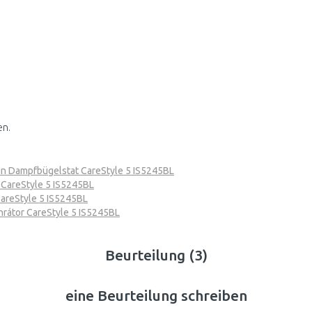
en.
n Dampfbügelstat CareStyle 5 IS5245BL
 CareStyle 5 IS5245BL
areStyle 5 IS5245BL
nrátor CareStyle 5 IS5245BL
Beurteilung (3)
eine Beurteilung schreiben