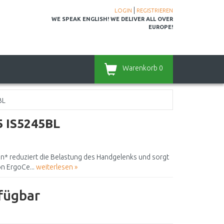
|
LOGIN
REGISTRIEREN
WE SPEAK ENGLISH! WE DELIVER ALL OVER
EUROPE!
Warenkorb
0
BL
5 IS5245BL
gn* reduziert die Belastung des Handgelenks und sorgt
on ErgoCe...
weiterlesen »
rfügbar