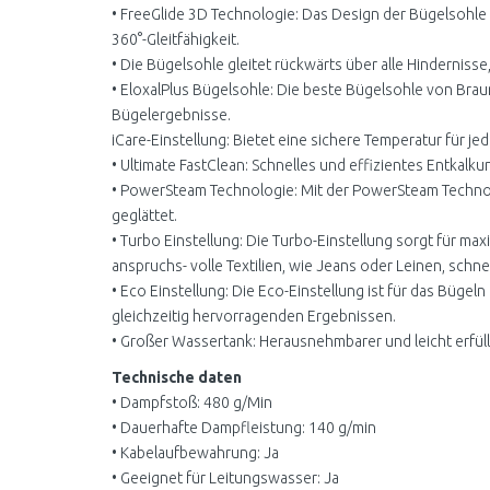
• FreeGlide 3D Technologie: Das Design der Bügelsohle 
360°-Gleitfähigkeit.
• Die Bügelsohle gleitet rückwärts über alle Hinderniss
• EloxalPlus Bügelsohle: Die beste Bügelsohle von Braun
Bügelergebnisse.
iCare-Einstellung: Bietet eine sichere Temperatur für je
• Ultimate FastClean: Schnelles und effizientes Entkalk
• PowerSteam Technologie: Mit der PowerSteam Technolo
geglättet.
• Turbo Einstellung: Die Turbo-Einstellung sorgt für m
anspruchs- volle Textilien, wie Jeans oder Leinen, schnel
• Eco Einstellung: Die Eco-Einstellung ist für das Bügeln
gleichzeitig hervorragenden Ergebnissen.
• Großer Wassertank: Herausnehmbarer und leicht erfüll
Technische daten
• Dampfstoß: 480 g/Min
• Dauerhafte Dampfleistung: 140 g/min
• Kabelaufbewahrung: Ja
• Geeignet für Leitungswasser: Ja