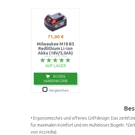
71,00 €
Milwaukee M18 B5
Redlithium Li-Ion
Akku (18V/5,0Ah)
4932430483
AUF LAGER
IN DEN
WARENKORB
Vergleichen
Bes
• Ergonomisches und offenes Griffdesign: Das zertifizi
für maximalen Komfort und ein müheloses Bügeln. *Zerti
von Accredia).