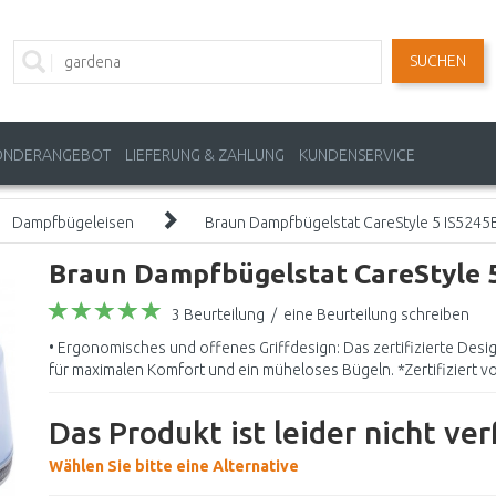
SUCHEN
ONDERANGEBOT
LIEFERUNG & ZAHLUNG
KUNDENSERVICE
Dampfbügeleisen
Braun Dampfbügelstat CareStyle 5 IS5245
Braun Dampfbügelstat CareStyle 
3 Beurteilung
/
eine Beurteilung schreiben
• Ergonomisches und offenes Griffdesign: Das zertifizierte Desi
für maximalen Komfort und ein müheloses Bügeln. *Zertifiziert v
Das Produkt ist leider nicht ve
Wählen Sie bitte eine Alternative