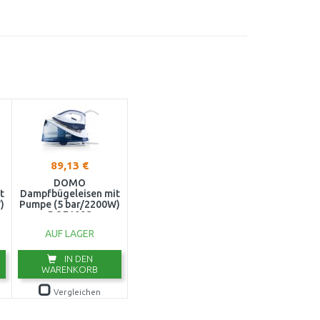
89,13 €
DOMO
t
Dampfbügeleisen mit
)
Pumpe (5 bar/2200W)
DO7109S
AUF LAGER
IN DEN
WARENKORB
Vergleichen