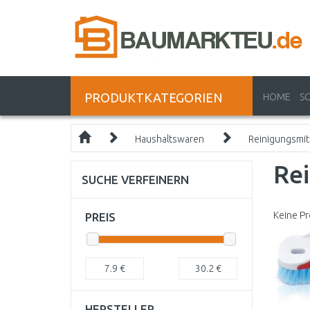
PRODUKTKATEGORIEN
HOME
S
Haushaltswaren
Reinigungsmit
Re
SUCHE VERFEINERN
Keine Pr
PREIS
7.9
€
30.2
€
HERSTELLER