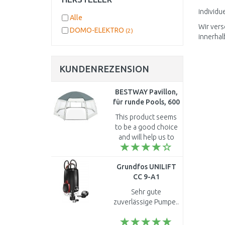
individu
Alle
Wir vers
DOMO-ELEKTRO
(2)
innerha
KUNDENREZENSION
BESTWAY Pavillon,
für runde Pools, 600
x 295 cm 58612
This product seems
to be a good choice
and will help us to
keep our pool...
Grundfos UNILIFT
CC 9-A1
Schmutzwasserpumpe
Sehr gute
96280970
zuverlässige Pumpe..