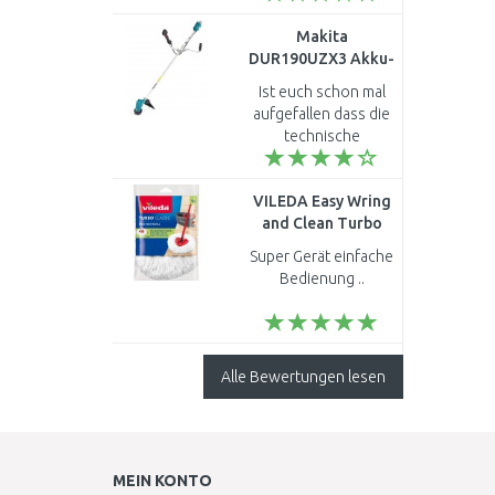
Makita
DUR190UZX3 Akku-
Rasentrimmer, ohne
Ist euch schon mal
Akku, ohne
aufgefallen dass die
Ladegerät
technische
Beschreibung vom
Rasentrimer DUR190
VILEDA Easy Wring
UZX3 die eines
and Clean Turbo
Staubsaugers ist ..
Wischmop
Super Gerät einfache
Ersatzkopf Classic
Bedienung ..
134302
Alle Bewertungen lesen
MEIN KONTO