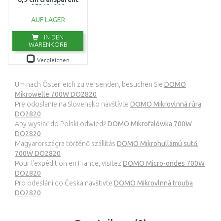
05213-000
AUF LAGER
IN DEN
WARENKORB
Vergleichen
Um nach Österreich zu versenden, besuchen Sie
DOMO
Mikrowelle 700W DO2820
Pre odoslanie na Slovensko navštívte
DOMO Mikrovlnná rúra
DO2820
Aby wysłać do Polski odwiedź
DOMO Mikrofalówka 700W
DO2820
Magyarországra történő szállítás
DOMO Mikrohullámú sütő,
700W DO2820
Pour l’expédition en France, visitez
DOMO Micro-ondes 700W
DO2820
Pro odeslání do Česka navštivte
DOMO Mikrovlnná trouba
DO2820