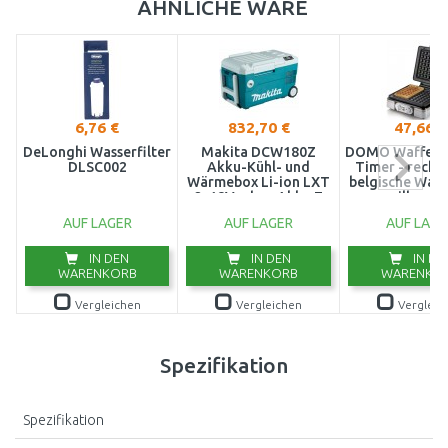
ÄHNLICHE WARE
6,76 €
832,70 €
47,66 €
DeLonghi Wasserfilter
Makita DCW180Z
DOMO Waffelei
DLSC002
Akku-Kühl- und
Timer - recht
Wärmebox Li-ion LXT
belgische Waff
2x18V, ohne Akku Z
cm - silber 1
DO9149
AUF LAGER
AUF LAGER
AUF LAGE
IN DEN
IN DEN
IN DE
WARENKORB
WARENKORB
WARENKO
Vergleichen
Vergleichen
Vergleic
Spezifikation
Spezifikation