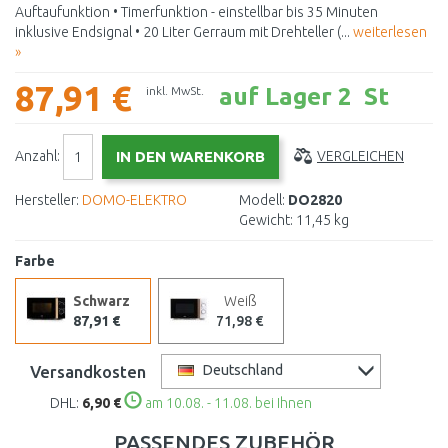
Auftaufunktion • Timerfunktion - einstellbar bis 35 Minuten
inklusive Endsignal • 20 Liter Gerraum mit Drehteller (...
weiterlesen
»
87,91 €
auf Lager 2 St
inkl. MwSt.
Anzahl:
VERGLEICHEN
Hersteller:
DOMO-ELEKTRO
Modell:
DO2820
Gewicht:
11,45 kg
Farbe
Schwarz
Weiß
87,91 €
71,98 €
Versandkosten
Deutschland
DHL:
6,90 €
am 10.08. - 11.08. bei Ihnen
PASSENDES ZUBEHÖR