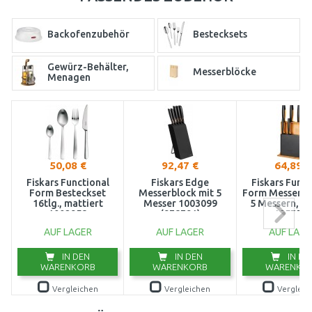
Backofenzubehör
Bestecksets
Gewürz-Behälter,
Messerblöcke
Menagen
50,08 €
92,47 €
64,89 €
Fiskars Functional
Fiskars Edge
Fiskars Funct
Form Besteckset
Messerblock mit 5
Form Messerbl
16tlg., mattiert
Messer 1003099
5 Messern, B
1002958
(978791)
105755
AUF LAGER
AUF LAGER
AUF LAGE
IN DEN
IN DEN
IN DE
WARENKORB
WARENKORB
WARENKO
Vergleichen
Vergleichen
Vergleic