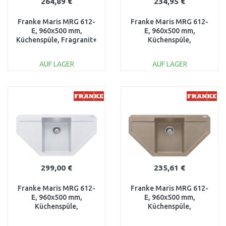
264,89 €
234,95 €
Franke Maris MRG 612-
Franke Maris MRG 612-
E, 960x500 mm,
E, 960x500 mm,
Küchenspüle, Fragranit+
Küchenspüle,
Onyx 114.0197.774
Fragranit+, steingrau
114.0197.777
AUF LAGER
AUF LAGER
IN DEN
IN DEN
WARENKORB
WARENKORB
Vergleichen
Vergleichen
299,00 €
235,61 €
Franke Maris MRG 612-
Franke Maris MRG 612-
E, 960x500 mm,
E, 960x500 mm,
Küchenspüle,
Küchenspüle,
Fragranit+, glacier
Fragranit+, Cashmere
114.0197.779
114.0302.715