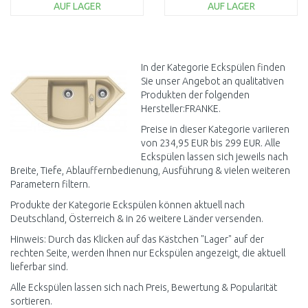
AUF LAGER
AUF LAGER
IN DEN
IN DEN
WARENKORB
WARENKORB
Vergleichen
Vergleichen
In der Kategorie Eckspülen finden
Sie unser Angebot an qualitativen
Produkten der folgenden
Hersteller:FRANKE.
Preise in dieser Kategorie variieren
von 234,95 EUR bis 299 EUR. Alle
Eckspülen lassen sich jeweils nach
Breite, Tiefe, Ablauffernbedienung, Ausführung & vielen weiteren
Parametern filtern.
Produkte der Kategorie Eckspülen können aktuell nach
Deutschland, Österreich & in 26 weitere Länder versenden.
Hinweis: Durch das Klicken auf das Kästchen "Lager" auf der
rechten Seite, werden Ihnen nur Eckspülen angezeigt, die aktuell
lieferbar sind.
Alle Eckspülen lassen sich nach Preis, Bewertung & Popularität
sortieren.