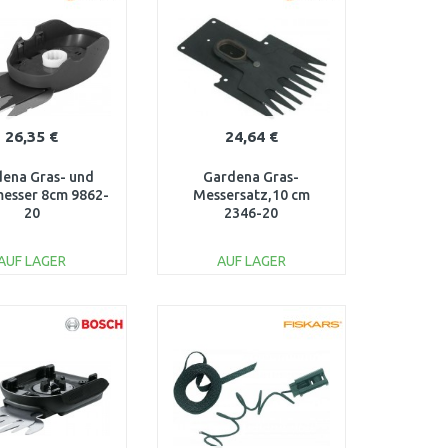
26,35 €
24,64 €
ena Gras- und
Gardena Gras-
esser 8cm 9862-
Messersatz,10 cm
20
2346-20
AUF LAGER
AUF LAGER
IN DEN
IN DEN
ARENKORB
WARENKORB
Vergleichen
Vergleichen