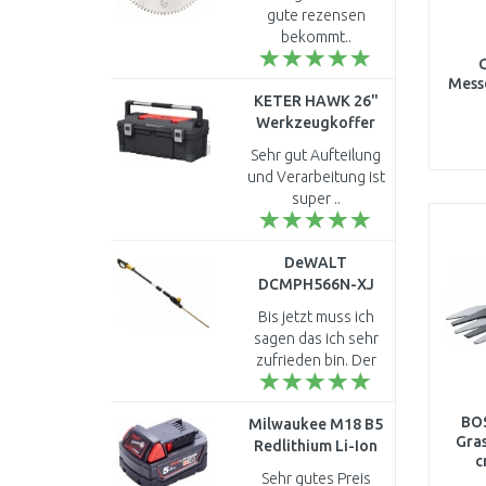
Multi Material, 254
gute rezensen
x 30 x 2,3 mm, 80
bekommt..
Messe
KETER HAWK 26"
Werkzeugkoffer
mit organizer
Sehr gut Aufteilung
66x29x27 cm,
und Verarbeitung ist
schwarz/rot
super ..
17181010
DeWALT
DCMPH566N-XJ
Akku-
Bis jetzt muss ich
Stabheckenschere
sagen das ich sehr
(55cm/18V/Ohne
zufrieden bin. Der
Akku)
Kopf scheint wohl
etwas wackelig ist
BOS
Milwaukee M18 B5
aber fest verankert.
Gra
Redlithium Li-Ion
Die Schnittleistung
c
Akku (18V/5,0Ah)
ist a..
Sehr gutes Preis