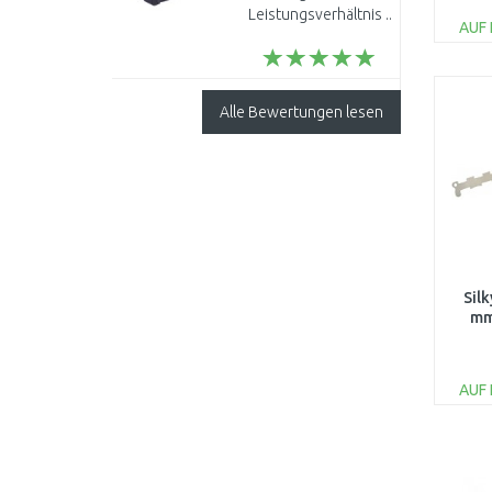
4932430483
Leistungsverhältnis ..
AUF
Alle Bewertungen lesen
Sil
mm
AUF