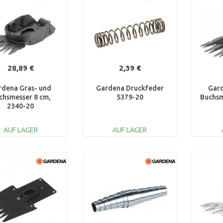
28,89 €
2,39 €
rdena Gras- und
Gardena Druckfeder
Gard
chsmesser 8 cm,
5379-20
Buchsm
2340-20
AUF LAGER
AUF LAGER
IN DEN
IN DEN
WARENKORB
WARENKORB
W
Vergleichen
Vergleichen