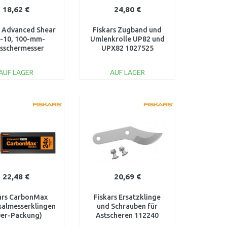
18,62 €
24,80 €
 Advanced Shear
Fiskars Zugband und
-10, 100-mm-
Umlenkrolle UP82 und
sschermesser
UPX82 1027525
016800605
AUF LAGER
AUF LAGER
IN DEN
IN DEN
ARENKORB
WARENKORB
Vergleichen
Vergleichen
22,48 €
20,69 €
ars CarbonMax
Fiskars Ersatzklinge
salmesserklingen
und Schrauben für
0er-Packung)
Astscheren 112240
1062940
(1001436) Quantum™