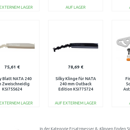
 EXTERNEM LAGER
AUF LAGER
IN DEN
IN DEN
WARENKORB
WARENKORB
W
Vergleichen
Vergleichen
75,61 €
78,69 €
ky Blatt NATA 240
Silky Klinge für NATA
Fi
 Zweischneidig
240 mm Outback
S
KSI755624
Edition KSI775724
Ast
 EXTERNEM LAGER
AUF EXTERNEM LAGER
IN DEN
IN DEN
WARENKORB
WARENKORB
W
Vergleichen
Vergleichen
In der Kategorie Ersatzmesser & -Klingen finden S