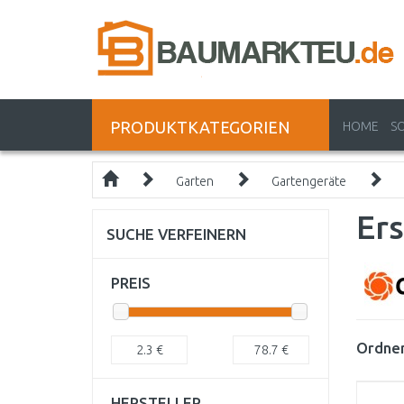
PRODUKTKATEGORIEN
HOME
S
Garten
Gartengeräte
Ers
SUCHE VERFEINERN
PREIS
Ordnen
2.3
€
78.7
€
HERSTELLER