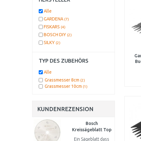
Alle
GARDENA
(7)
FISKARS
(4)
BOSCH DIY
(2)
SILKY
(2)
Ga
TYP DES ZUBEHÖRS
Bu
Alle
Grassmesser 8cm
(2)
Grassmesser 10cm
(1)
KUNDENREZENSION
Bosch
Kreissägeblatt Top
Precision Best for
Ein Sägeblatt dass