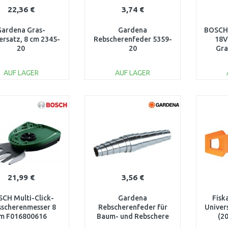
22,36 €
3,74 €
Gardena Gras-
Gardena
BOSCH
rsatz, 8 cm 2345-
Rebscherenfeder 5359-
18V
20
20
Gra
F
AUF LAGER
AUF LAGER
IN DEN
IN DEN
WARENKORB
WARENKORB
W
Vergleichen
Vergleichen
21,99 €
3,56 €
CH Multi-Click-
Gardena
Fisk
sscherenmesser 8
Rebscherenfeder für
Univer
m F016800616
Baum- und Rebschere
(2
343, 5352-20