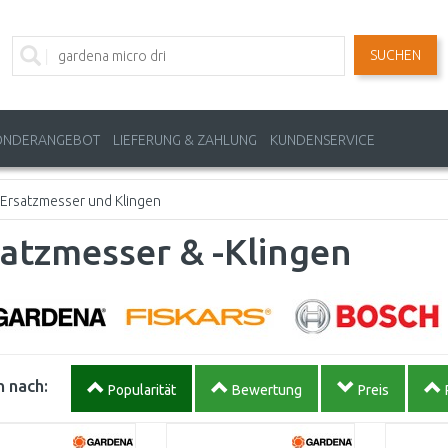
SUCHEN
ONDERANGEBOT
LIEFERUNG & ZAHLUNG
KUNDENSERVICE
Ersatzmesser und Klingen
atzmesser & -Klingen
 nach:
Popularität
Bewertung
Preis