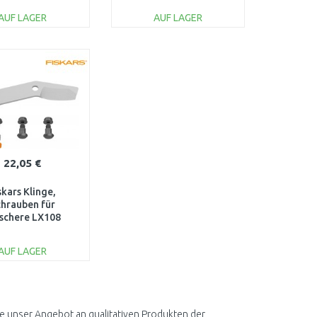
1001718
AUF LAGER
AUF LAGER
IN DEN
IN DEN
ARENKORB
WARENKORB
Vergleichen
Vergleichen
22,05 €
skars Klinge,
chrauben für
schere LX108
1080138
AUF LAGER
IN DEN
ARENKORB
Vergleichen
ie unser Angebot an qualitativen Produkten der