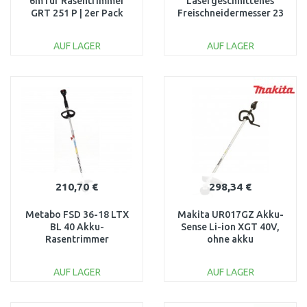
6m für Rasentrimmer
Lasergeschnittenes
GRT 251 P | 2er Pack
Freischneidermesser 23
95178
cm F016800627
AUF LAGER
AUF LAGER
IN DEN
IN DEN
WARENKORB
WARENKORB
Vergleichen
Vergleichen
210,70 €
298,34 €
Metabo FSD 36-18 LTX
Makita UR017GZ Akku-
BL 40 Akku-
Sense Li-ion XGT 40V,
Rasentrimmer
ohne akku
(18V/ohne akku)
601610850
AUF LAGER
AUF LAGER
IN DEN
IN DEN
WARENKORB
WARENKORB