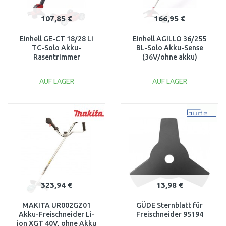
107,85 €
166,95 €
Einhell GE-CT 18/28 Li
Einhell AGILLO 36/255
TC-Solo Akku-
BL-Solo Akku-Sense
Rasentrimmer
(36V/ohne akku)
(18V/ohne akku)
3411320
3411212
AUF LAGER
AUF LAGER
IN DEN
IN DEN
WARENKORB
WARENKORB
Vergleichen
Vergleichen
323,94 €
13,98 €
MAKITA UR002GZ01
GÜDE Sternblatt für
Akku-Freischneider Li-
Freischneider 95194
ion XGT 40V, ohne Akku