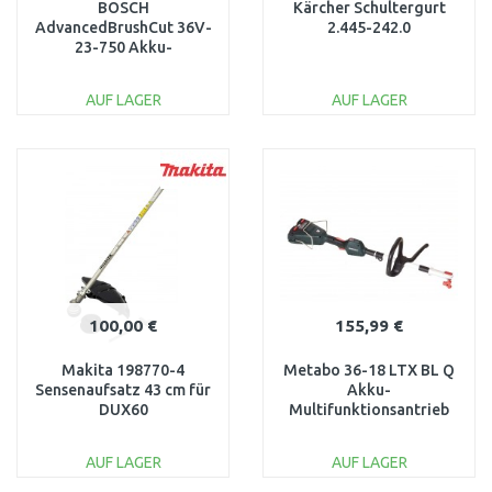
BOSCH
Kärcher Schultergurt
AdvancedBrushCut 36V-
2.445-242.0
23-750 Akku-
Rasentrimmer
06008C1K02
AUF LAGER
AUF LAGER
IN DEN
IN DEN
WARENKORB
WARENKORB
Vergleichen
Vergleichen
100,00 €
155,99 €
Makita 198770-4
Metabo 36-18 LTX BL Q
Sensenaufsatz 43 cm für
Akku-
DUX60
Multifunktionsantrieb
(2x18V) 601725850
AUF LAGER
AUF LAGER