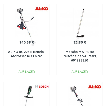
IN DEN
IN DEN
WARENKORB
WARENKORB
Vergleichen
Vergleichen
146,58 €
83,80 €
AL-KO BC 223 B Benzin-
Metabo MA-FS 40
Motorsense 113692
Freischneider-Aufsatz,
601728850
AUF LAGER
AUF LAGER
IN DEN
IN DEN
WARENKORB
WARENKORB
Vergleichen
Vergleichen