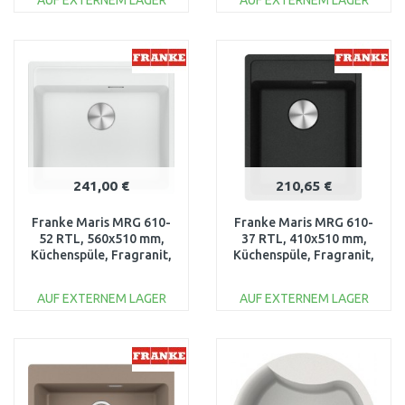
AUF EXTERNEM LAGER
AUF EXTERNEM LAGER
IN DEN
IN DEN
WARENKORB
WARENKORB
Vergleichen
Vergleichen
241,00 €
210,65 €
Franke Maris MRG 610-
Franke Maris MRG 610-
52 RTL, 560x510 mm,
37 RTL, 410x510 mm,
Küchenspüle, Fragranit,
Küchenspüle, Fragranit,
Glacier 114.0658.301
Onyx 114.0658.216
AUF EXTERNEM LAGER
AUF EXTERNEM LAGER
IN DEN
IN DEN
WARENKORB
WARENKORB
Vergleichen
Vergleichen