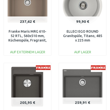
237,62 €
99,90 €
Franke Maris MRG 610-
ELLECI EGO ROUND
52 RTL, 560x510 mm,
Granitspüle, Titano, 485
Küchenspüle, Fragranit,
x 225 mm
Steingrau 114.0658.300
EGOROUNDTITANO
AUF EXTERNEM LAGER
AUF LAGER
IN DEN
IN DEN
WARENKORB
WARENKORB
Vergleichen
Vergleichen
205,95 €
259,91 €