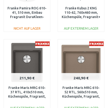
Franke Pamira ROG 610-
Franke Kubus 2 KNG
41, 510 mm, Einbau
110-62, 760x460 mm,
Fragranit DuraKleen­
Küchenspüle, Fragranit+
Plus, Steingrau,
Cashmere 125.0512.516
114.0009.505
NICHT AUF LAGER
AUF EXTERNEM LAGER
IN DEN
IN DEN
WARENKORB
WARENKORB
Vergleichen
Vergleichen
211,90 €
240,90 €
Franke Maris MRG 610-
Franke Maris MRG 610-
37 RTL, 410x510 mm,
52 RTL, 560x510 mm,
Küchenspüle, Fragranit,
Küchenspüle, Fragranit,
Steingrau 114.0658.218
Cashmere 114.0658.302