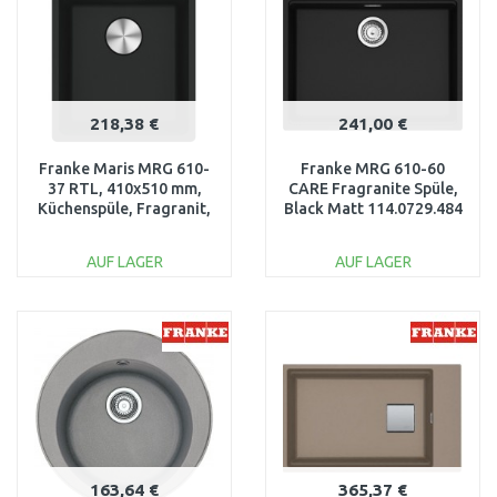
218,38 €
241,00 €
Franke Maris MRG 610-
Franke MRG 610-60
37 RTL, 410x510 mm,
CARE Fragranite Spüle,
Küchenspüle, Fragranit,
Black Matt 114.0729.484
Black matt 114.0658.217
AUF LAGER
AUF LAGER
IN DEN
IN DEN
WARENKORB
WARENKORB
Vergleichen
Vergleichen
163,64 €
365,37 €