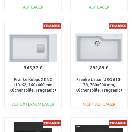
AUF LAGER
AUF LAGER
IN DEN
IN DEN
WARENKORB
WARENKORB
Vergleichen
Vergleichen
365,37 €
292,89 €
Franke Kubus 2 KNG
Franke Urban UBG 610-
110-62, 760x460 mm,
78, 780x500 mm,
Küchenspüle, Fragranit+
Küchenspüle, Fragranit+
Glacier 125.0512.517
Glacier 114.0582.793
AUF EXTERNEM LAGER
NICHT AUF LAGER
IN DEN
IN DEN
WARENKORB
WARENKORB
Vergleichen
Vergleichen