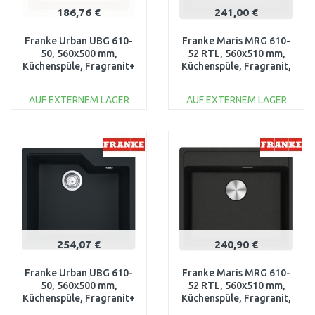
186,76 €
241,00 €
Franke Urban UBG 610-
Franke Maris MRG 610-
50, 560x500 mm,
52 RTL, 560x510 mm,
Küchenspüle, Fragranit+
Küchenspüle, Fragranit,
Sahara 114.0582.784
Black matt 114.0658.299
AUF EXTERNEM LAGER
AUF EXTERNEM LAGER
IN DEN
IN DEN
WARENKORB
WARENKORB
Vergleichen
Vergleichen
254,07 €
240,90 €
Franke Urban UBG 610-
Franke Maris MRG 610-
50, 560x500 mm,
52 RTL, 560x510 mm,
Küchenspüle, Fragranit+
Küchenspüle, Fragranit,
Black Matt 114.0627.273
Onyx 114.0658.298