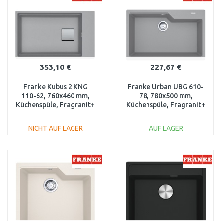
Vergleichen
Vergleichen
353,10 €
227,67 €
Franke Kubus 2 KNG
Franke Urban UBG 610-
110-62, 760x460 mm,
78, 780x500 mm,
Küchenspüle, Fragranit+
Küchenspüle, Fragranit+
Steingrau 125.0512.518
Steingrau 114.0582.796
NICHT AUF LAGER
AUF LAGER
IN DEN
IN DEN
WARENKORB
WARENKORB
Vergleichen
Vergleichen