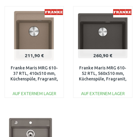
IN DEN
IN DEN
WARENKORB
WARENKORB
Vergleichen
Vergleichen
211,90 €
260,90 €
Franke Maris MRG 610-
Franke Maris MRG 610-
37 RTL, 410x510 mm,
52 RTL, 560x510 mm,
Küchenspüle, Fragranit,
Küchenspüle, Fragranit,
Cashmere 114.0658.220
Schiefergrau
114.0715.520
AUF EXTERNEM LAGER
AUF EXTERNEM LAGER
IN DEN
IN DEN
WARENKORB
WARENKORB
Vergleichen
Vergleichen