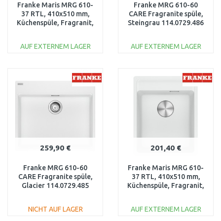
Franke Maris MRG 610-
Franke MRG 610-60
37 RTL, 410x510 mm,
CARE Fragranite spüle,
Küchenspüle, Fragranit,
Steingrau 114.0729.486
Schiefergrau
114.0715.522
AUF EXTERNEM LAGER
AUF EXTERNEM LAGER
IN DEN
IN DEN
WARENKORB
WARENKORB
Vergleichen
Vergleichen
259,90 €
201,40 €
Franke MRG 610-60
Franke Maris MRG 610-
CARE Fragranite spüle,
37 RTL, 410x510 mm,
Glacier 114.0729.485
Küchenspüle, Fragranit,
Glacier 114.0658.219
NICHT AUF LAGER
AUF EXTERNEM LAGER