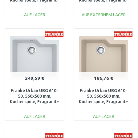
Küchenspüle, Fragranit+
Küchenspüle, Fragranit+
Black mat matná
Onyx 125.0512.515
114.0637.594
AUF LAGER
AUF EXTERNEM LAGER
IN DEN
IN DEN
WARENKORB
WARENKORB
Vergleichen
Vergleichen
249,59 €
186,76 €
Franke Urban UBG 610-
Franke Urban UBG 610-
50, 560x500 mm,
50, 560x500 mm,
Küchenspüle, Fragranit+
Küchenspüle, Fragranit+
Glacier 114.0593.070
Beige 114.0582.780
AUF LAGER
AUF LAGER
IN DEN
IN DEN
WARENKORB
WARENKORB