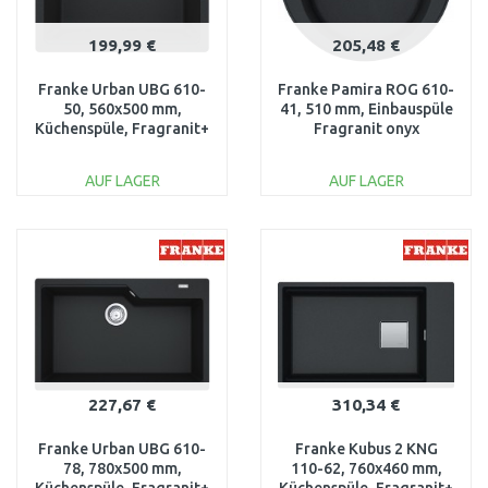
199,99 €
205,48 €
Franke Urban UBG 610-
Franke Pamira ROG 610-
50, 560x500 mm,
41, 510 mm, Einbauspüle
Küchenspüle, Fragranit+
Fragranit onyx
Onyx 114.0592.966
114.0199.718
AUF LAGER
AUF LAGER
IN DEN
IN DEN
WARENKORB
WARENKORB
Vergleichen
Vergleichen
227,67 €
310,34 €
Franke Urban UBG 610-
Franke Kubus 2 KNG
78, 780x500 mm,
110-62, 760x460 mm,