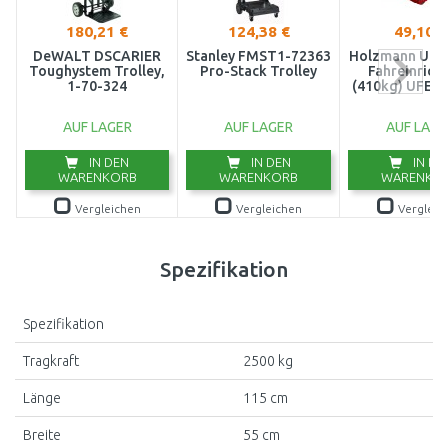
180,21 €
124,38 €
49,10 €
DeWALT DSCARIER
Stanley FMST1-72363
Holzmann Univ
Toughystem Trolley,
Pro-Stack Trolley
Fahreinrich
1-70-324
(410kg) UFE4
AUF LAGER
AUF LAGER
AUF LAGE
IN DEN
IN DEN
IN DE
WARENKORB
WARENKORB
WARENKO
Vergleichen
Vergleichen
Vergleic
Spezifikation
Spezifikation
Tragkraft
2500 kg
Länge
115 cm
Breite
55 cm