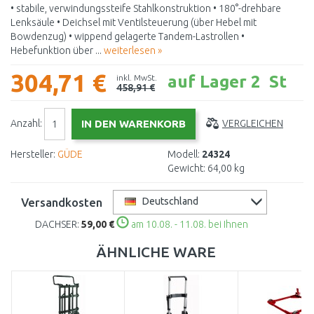
• stabile, verwindungssteife Stahlkonstruktion • 180°-drehbare
Lenksäule • Deichsel mit Ventilsteuerung (über Hebel mit
Bowdenzug) • wippend gelagerte Tandem-Lastrollen •
Hebefunktion über ...
weiterlesen »
304,71 €
auf Lager 2 St
inkl. MwSt.
458,91 €
Anzahl:
VERGLEICHEN
Hersteller:
GÜDE
Modell:
24324
Gewicht:
64,00 kg
Versandkosten
Deutschland
DACHSER:
59,00 €
am 10.08. - 11.08. bei Ihnen
ÄHNLICHE WARE