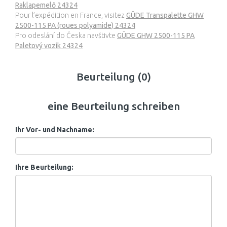
Raklapemelő 24324
Pour l’expédition en France, visitez
GÜDE Transpalette GHW
2500-115 PA (roues polyamide) 24324
Pro odeslání do Česka navštivte
GÜDE GHW 2500-115 PA
Paletový vozík 24324
Beurteilung (0)
eine Beurteilung schreiben
Ihr Vor- und Nachname:
Ihre Beurteilung: