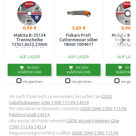
0,90 €
5,63 €
0,90 €
Makita B-35134
Fiskars Profi
Makita B-6
Trennscheibe
Cuttermesser silber
Trennsche
125x1,6x22,23mm
18mm 1004617
125x1,2x
Stahl (1 Stück)
AUF LAGER
AUF LAGER
AUF LAGE
IN DEN
IN DEN
IN DE
WARENKORB
WARENKORB
WARENKO
Vergleichen
Vergleichen
Vergleic
Um nach Österreich zu versenden, besuchen Sie
GÜDE
Gabelhubwagen GHW 2500-115 PA 24324
Pre odoslanie na Slovensko navštívte
GÜDE GHW 2500-115 PA
Paletový vozík 24324
Aby wysłać do Polski odwiedź
GÜDE Wózek Paletowy Ghw
2500-115 Pa 24324
Magyarországra történő szállítás
GÜDE GHW 2500-115 PA