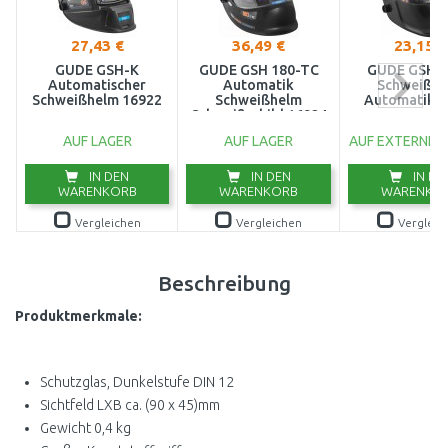
27,43 €
36,49 €
23,15 €
GÜDE GSH-K
GÜDE GSH 180-TC
GÜDE GSH-
Automatischer
Automatik
Schweißh
Schweißhelm 16922
Schweißhelm
Automatik 1
Schweißschild 16924
AUF LAGER
AUF LAGER
AUF EXTERNEM
IN DEN
IN DEN
IN DE
WARENKORB
WARENKORB
WARENKO
Vergleichen
Vergleichen
Vergleic
Beschreibung
Produktmerkmale:
Schutzglas, Dunkelstufe DIN 12
Sichtfeld LXB ca. (90 x 45)mm
Gewicht 0,4 kg