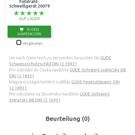
Fülldraht-
Schweißgerät 20079
AUF LAGER
IN DEN
WARENKORB
Vergleichen
Um nach Österreich zu versenden, besuchen Sie
GÜDE
Schweissschutzschild DIN 12 16931
Pro odeslání do Česka navštivte
GÜDE Ochranný svářečský štít
DIN 12 16931
Magyarországra történő szállítás
GÜDE hegesztőpajzs, DIN
12 16931
Pre odoslanie na Slovensko navštívte
GÜDE Ochranný
zváračský štít DIN 12 16931
Beurteilung (0)