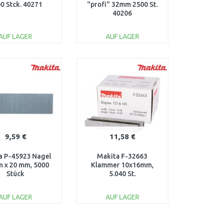
0 Stck. 40271
"profi" 32mm 2500 St.
40206
AUF LAGER
AUF LAGER
IN DEN
IN DEN
ARENKORB
WARENKORB
Vergleichen
Vergleichen
9,59 €
11,58 €
a P-45923 Nagel
Makita F-32663
 x 20 mm, 5000
Klammer 10x16mm,
Stück
5.040 St.
AUF LAGER
AUF LAGER
IN DEN
IN DEN