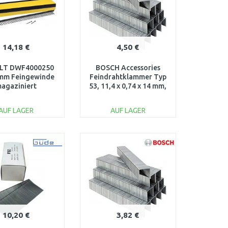
14,18 €
4,50 €
LT DWF4000250
BOSCH Accessories
mm Feingewinde
Feindrahtklammer Typ
agaziniert
53, 11,4 x 0,74 x 14 mm,
1000St. 1609200368
AUF LAGER
AUF LAGER
IN DEN
IN DEN
ARENKORB
WARENKORB
Vergleichen
Vergleichen
10,20 €
3,82 €