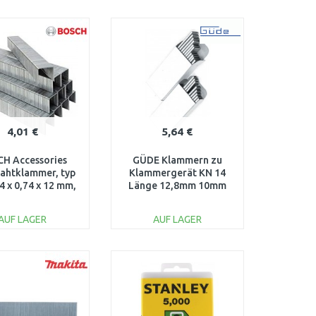
IN DEN
IN DEN
ARENKORB
WARENKORB
Vergleichen
Vergleichen
4,01 €
5,64 €
H Accessories
GÜDE Klammern zu
ahtklammer, typ
Klammergerät KN 14
,4 x 0,74 x 12 mm,
Länge 12,8mm 10mm
St. 1609200367
5000 St.,40269
AUF LAGER
AUF LAGER
IN DEN
IN DEN
ARENKORB
WARENKORB
Vergleichen
Vergleichen