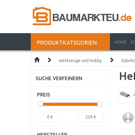
PRODUKTKATEGORIEN
HOME
S
Werkzeuge und Hobby
Zubeh
He
SUCHE VERFEINERN
PREIS
0
€
229
€
HERSTELLER