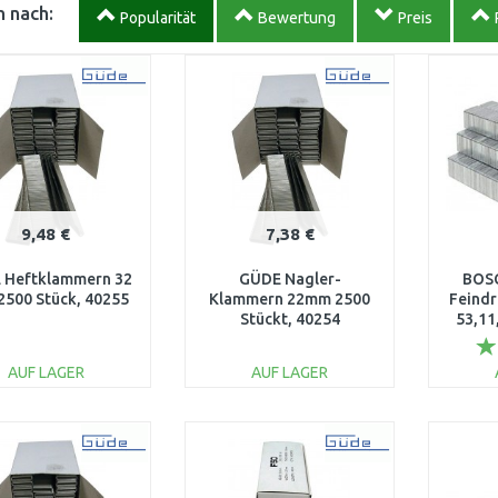
 nach:
Popularität
Bewertung
Preis
9,48 €
7,38 €
 Heftklammern 32
GÜDE Nagler-
BOSC
2500 Stück, 40255
Klammern 22mm 2500
Feind
Stückt, 40254
53,11
1000 
AUF LAGER
AUF LAGER
IN DEN
IN DEN
WARENKORB
WARENKORB
W
Vergleichen
Vergleichen