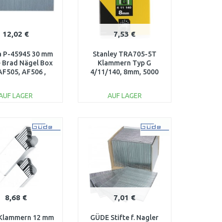
12,02 €
7,53 €
a P-45945 30 mm
Stanley TRA705-5T
 Brad Nägel Box
Klammern Typ G
AF505, AF506 ,
4/11/140, 8mm, 5000
5000 Stück
Stück
AUF LAGER
AUF LAGER
IN DEN
IN DEN
ARENKORB
WARENKORB
Vergleichen
Vergleichen
8,68 €
7,01 €
Klammern 12 mm
GÜDE Stifte f. Nagler