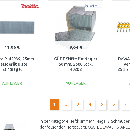
WARENKORB
WARENKORB
W
Vergleichen
Vergleichen
11,06 €
9,64 €
3..
ta P-45939, 25mm
GÜDE Stifte für Nagler
DeWA
essgerät Kiste
50 mm, 2500 Stck.
ve
Stiftnägel
40208
25 × 2
505,AF506, 5000
Stück
AUF LAGER
AUF LAGER
IN DEN
IN DEN
WARENKORB
WARENKORB
W
1
2
3
4
5
6
7
Vergleichen
Vergleichen
In der Kategorie Heftklammern, Nägel & Schrauben
der folgenden Hersteller:BOSCH, DEWALT, STANLE