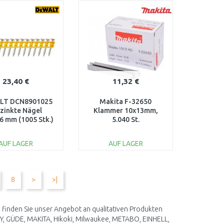
ARENKORB
WARENKORB
Vergleichen
Vergleichen
23,40 €
11,32 €
LT DCN8901025
Makita F-32650
rzinkte Nägel
Klammer 10x13mm,
,6 mm (1005 Stk.)
5.040 St.
AUF LAGER
AUF LAGER
IN DEN
IN DEN
ARENKORB
WARENKORB
8
>
>|
Vergleichen
Vergleichen
 finden Sie unser Angebot an qualitativen Produkten
Y, GÜDE, MAKITA, Hikoki, Milwaukee, METABO, EINHELL,