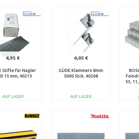
IN DEN
IN DEN
WARENKORB
WARENKORB
W
Vergleichen
Vergleichen
4,95 €
6,05 €
 Stifte für Nagler
GÜDE Klammern 8mm
BOSC
di 15 mm, 40213
5000 Stck. 40268
Feindr
53, 11
1000
AUF LAGER
AUF LAGER
IN DEN
IN DEN
WARENKORB
WARENKORB
W
Vergleichen
Vergleichen