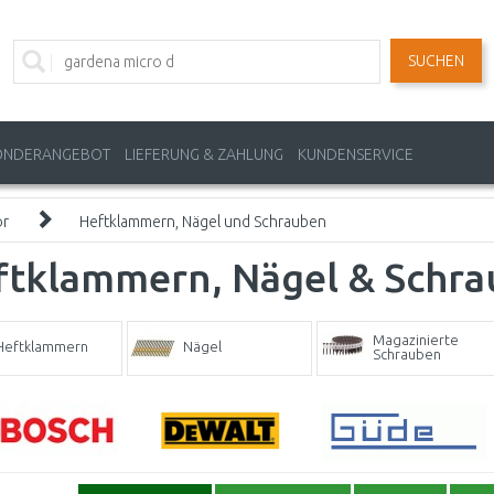
SUCHEN
ONDERANGEBOT
LIEFERUNG & ZAHLUNG
KUNDENSERVICE
ör
Heftklammern, Nägel und Schrauben
ftklammern, Nägel & Schr
Magazinierte
Heftklammern
Nägel
Schrauben