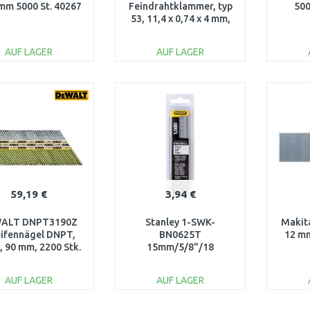
mm 5000 St. 40267
Feindrahtklammer, typ
500
53, 11,4 x 0,74 x 4 mm,
1000St. 2609200291
AUF LAGER
AUF LAGER
IN DEN
IN DEN
WARENKORB
WARENKORB
W
Vergleichen
Vergleichen
59,19 €
3,94 €
ALT DNPT3190Z
Stanley 1-SWK-
Makit
eifennägel DNPT,
BN0625T
12 mm
, 90 mm, 2200 Stk.
15mm/5/8"/18
Tackernägel Typ
8/300/E/J, 1000 Stück
AUF LAGER
AUF LAGER
IN DEN
IN DEN