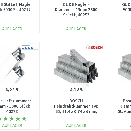
 Stifte f. Nagler
GÜDE Nagler-
GÜDE
i 5000 St. 40217
Klammern 13mm 2500
500
Stückt, 40253
AUF LAGER
AUF LAGER
IN DEN
IN DEN
WARENKORB
WARENKORB
W
Vergleichen
Vergleichen
6,57 €
3,18 €
e Heftklammern
BOSCH
Bos
mm - 5000 Stück
Feindrahtklammer Typ
Klamm
40272
53, 11,4 x 0,74 x 6 mm,
St. Ab
1000er-Pack
8m
1609200326
2
AUF LAGER
AUF LAGER