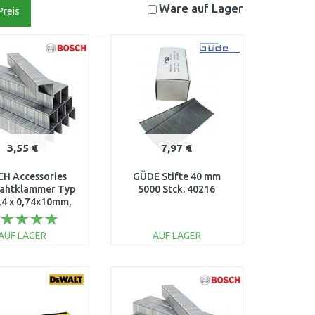
Ware auf
Lager
Preis
3,55 €
7,97 €
H Accessories
GÜDE Stifte 40 mm
rahtklammer Typ
5000 Stck. 40216
,4 x 0,74x10mm,
Stück 1000 St.,
160920036
AUF LAGER
AUF LAGER
IN DEN
IN DEN
ARENKORB
WARENKORB
Vergleichen
Vergleichen