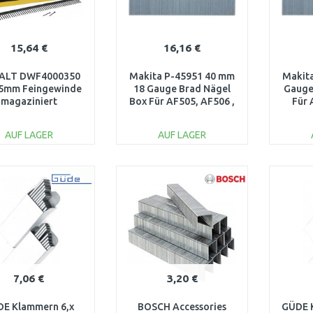
15,64 €
16,16 €
ALT DWF4000350
Makita P-45951 40 mm
Makit
5mm Feingewinde
18 Gauge Brad Nägel
Gauge
magaziniert
Box Für AF505, AF506 ,
Für 
5000 Stück
AUF LAGER
AUF LAGER
IN DEN
IN DEN
WARENKORB
WARENKORB
W
Vergleichen
Vergleichen
7,06 €
3,20 €
E Klammern 6,x
BOSCH Accessories
GÜDE 