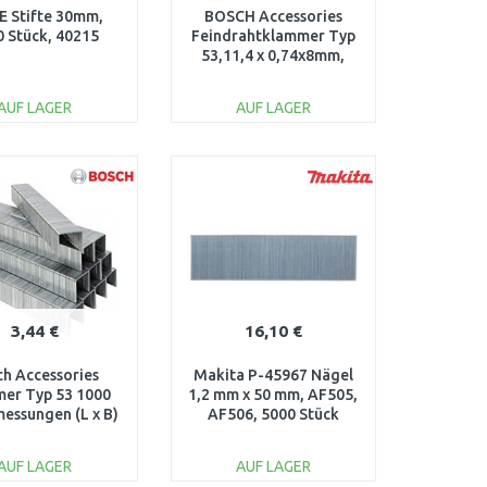
 Stifte 30mm,
BOSCH Accessories
0 Stück, 40215
Feindrahtklammer Typ
53,11,4 x 0,74x8mm,
1000 Stück 1000
St.,1609200365
AUF LAGER
AUF LAGER
IN DEN
IN DEN
ARENKORB
WARENKORB
Vergleichen
Vergleichen
3,44 €
16,10 €
ch Accessories
Makita P-45967 Nägel
er Typ 53 1000
1,2 mm x 50 mm, AF505,
messungen (L x B)
AF506, 5000 Stück
m x 11.4mm,
609255820
AUF LAGER
AUF LAGER