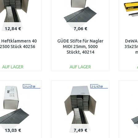
12,84 €
7,06 €
 Heftklammern 40
GÜDE Stifte für Nagler
DeWA
2500 Stück 40256
MIDI 25mm, 5000
35x25
Stückt, 40214
m
AUF LAGER
AUF LAGER
IN DEN
IN DEN
WARENKORB
WARENKORB
W
Vergleichen
Vergleichen
13,03 €
7,49 €