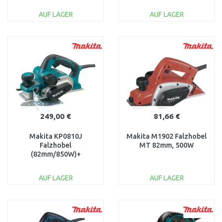
AUF LAGER
AUF LAGER
IN DEN
IN DEN
WARENKORB
WARENKORB
Vergleichen
Vergleichen
249,00 €
81,66 €
Makita KP0810J
Makita M1902 Falzhobel
Falzhobel
MT 82mm, 500W
(82mm/850W)+
Makpac3
AUF LAGER
AUF LAGER
IN DEN
IN DEN
WARENKORB
WARENKORB
Vergleichen
Vergleichen