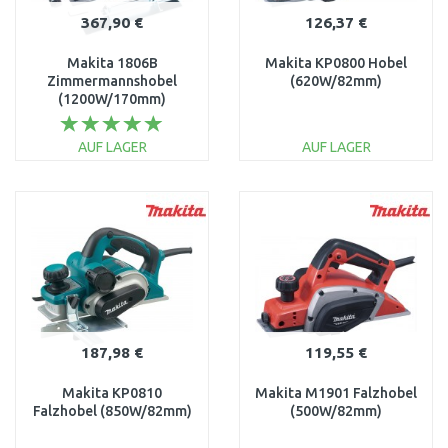
367,90 €
126,37 €
Makita 1806B
Makita KP0800 Hobel
Zimmermannshobel
(620W/82mm)
(1200W/170mm)
AUF LAGER
AUF LAGER
IN DEN
IN DEN
WARENKORB
WARENKORB
Vergleichen
Vergleichen
187,98 €
119,55 €
Makita KP0810
Makita M1901 Falzhobel
Falzhobel (850W/82mm)
(500W/82mm)