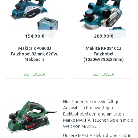
154,90 €
289,90 €
Makita KP0800J
Makita KP0810CJ
Falzhobel 82mm, 620W,
Falzhobel
Makpac. 3
(1050W/290x82mm)
Makpac
AUF LAGER
AUF LAGER
IN DEN
IN DEN
WARENKORB
WARENKORB
Vergleichen
Vergleichen
Hier finden Sie eine vielfältige
Auswahl an hochwertigen
Elektrohobel der renommierten
Marke MAKITA. Tauchen Sie ein in die
Welt von MAKITA.
Unsere MAKITA Elektrohobel sind in