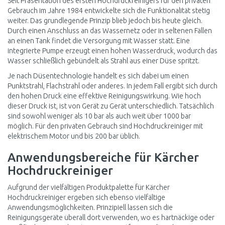
Seit Präsentation des ersten Hochdruckreinigers für den privaten
Gebrauch im Jahre 1984 entwickelte sich die Funktionalität stetig
weiter. Das grundlegende Prinzip blieb jedoch bis heute gleich.
Durch einen Anschluss an das Wassernetz oder in seltenen Fällen
an einen Tank findet die Versorgung mit Wasser statt. Eine
integrierte Pumpe erzeugt einen hohen Wasserdruck, wodurch das
Wasser schließlich gebündelt als Strahl aus einer Düse spritzt.
Je nach Düsentechnologie handelt es sich dabei um einen
Punktstrahl, Flachstrahl oder anderes. In jedem Fall ergibt sich durch
den hohen Druck eine effektive Reinigungswirkung. Wie hoch
dieser Druck ist, ist von Gerät zu Gerät unterschiedlich. Tatsächlich
sind sowohl weniger als 10 bar als auch weit über 1000 bar
möglich. Für den privaten Gebrauch sind Hochdruckreiniger mit
elektrischem Motor und bis 200 bar üblich.
Anwendungsbereiche für Kärcher
Hochdruckreiniger
Aufgrund der vielfältigen Produktpalette für Kärcher
Hochdruckreiniger ergeben sich ebenso vielfältige
Anwendungsmöglichkeiten. Prinzipiell lassen sich die
Reinigungsgeräte überall dort verwenden, wo es hartnäckige oder