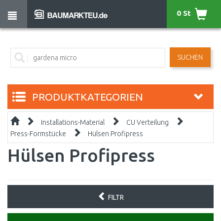
0 St
SUCHEN
PRODUKTKATEGORIEN
Installations-Material
CU Verteilung
Press-Formstücke
Hülsen Profipress
Hülsen Profipress
FILTR