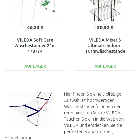
46,23 €
30,92 €
VILEDA Soft Care
VILEDA Mixer 3
Wäscheständer 21m
Ultimate Indoor-
170774
Turmwäschestände
174077
AUF LAGER
AUF LAGER
IN DEN
IN DEN
WARENKORB
WARENKORB
Vergleichen
Vergleichen
Hier finden Sie eine vielfältige
Auswahl an hochwertigen
Wäscheständer für innen der
renommierten Marke VILEDA.
Tauchen Sie ein in die Welt von
VILEDA und entdecken Sie die
perfekten Standtrockner,
Hängetrockner.