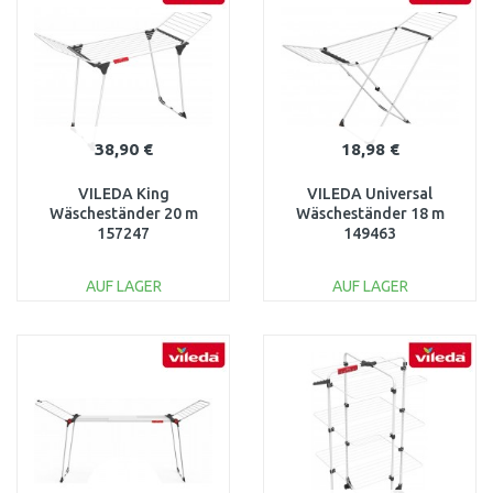
38,90 €
18,98 €
VILEDA King
VILEDA Universal
Wäscheständer 20 m
Wäscheständer 18 m
157247
149463
AUF LAGER
AUF LAGER
IN DEN
IN DEN
WARENKORB
WARENKORB
Vergleichen
Vergleichen