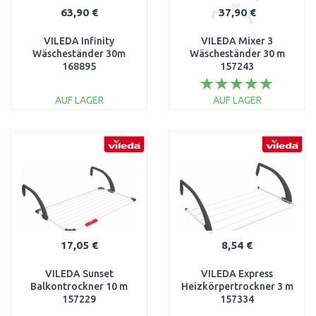
63,90 €
37,90 €
VILEDA Infinity
VILEDA Mixer 3
Wäscheständer 30m
Wäscheständer 30 m
168895
157243
AUF LAGER
AUF LAGER
IN DEN
IN DEN
WARENKORB
WARENKORB
Vergleichen
Vergleichen
17,05 €
8,54 €
VILEDA Sunset
VILEDA Express
Balkontrockner 10 m
Heizkörpertrockner 3 m
157229
157334