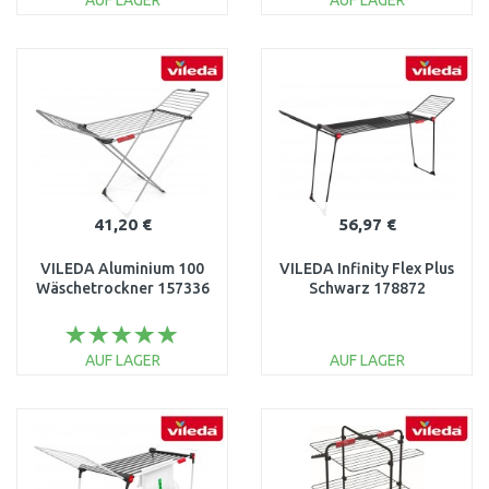
AUF LAGER
AUF LAGER
IN DEN
IN DEN
WARENKORB
WARENKORB
Vergleichen
Vergleichen
41,20 €
56,97 €
VILEDA Aluminium 100
VILEDA Infinity Flex Plus
Wäschetrockner 157336
Schwarz 178872
AUF LAGER
AUF LAGER
IN DEN
IN DEN
WARENKORB
WARENKORB
Vergleichen
Vergleichen