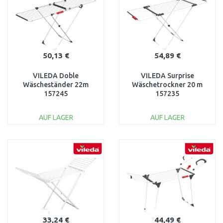
50,13 €
54,89 €
VILEDA Doble
VILEDA Surprise
Wäscheständer 22m
Wäschetrockner 20 m
157245
157235
AUF LAGER
AUF LAGER
IN DEN
IN DEN
WARENKORB
WARENKORB
Vergleichen
Vergleichen
33,24 €
44,49 €