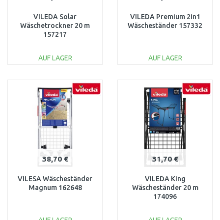
VILEDA Solar
VILEDA Premium 2in1
Wäschetrockner 20 m
Wäscheständer 157332
157217
AUF LAGER
AUF LAGER
IN DEN
IN DEN
WARENKORB
WARENKORB
Vergleichen
Vergleichen
38,70 €
31,70 €
VILESA Wäscheständer
VILEDA King
Magnum 162648
Wäscheständer 20 m
174096