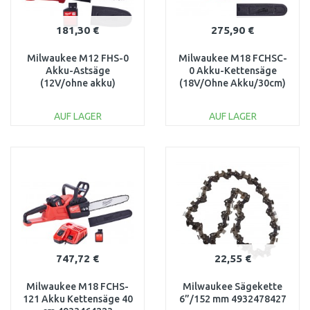
181,30 €
275,90 €
Milwaukee M12 FHS-0
Milwaukee M18 FCHSC-
Akku-Astsäge
0 Akku-Kettensäge
(12V/ohne akku)
(18V/Ohne Akku/30cm)
4933472211
4933471441
AUF LAGER
AUF LAGER
IN DEN
IN DEN
WARENKORB
WARENKORB
Vergleichen
Vergleichen
747,72 €
22,55 €
Milwaukee M18 FCHS-
Milwaukee Sägekette
121 Akku Kettensäge 40
6”/152 mm 4932478427