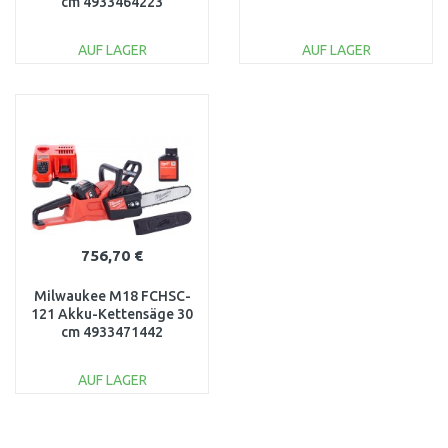
cm 4933464223
AUF LAGER
AUF LAGER
IN DEN
IN DEN
WARENKORB
WARENKORB
Vergleichen
Vergleichen
756,70 €
Milwaukee M18 FCHSC-
121 Akku-Kettensäge 30
cm 4933471442
AUF LAGER
IN DEN
WARENKORB