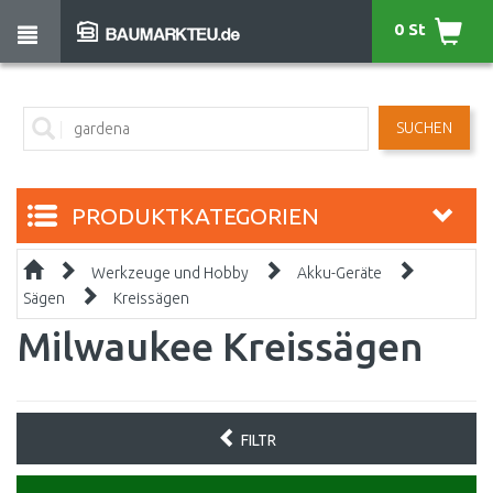
0 St
SUCHEN
PRODUKTKATEGORIEN
Werkzeuge und Hobby
Akku-Geräte
Sägen
Kreissägen
Milwaukee Kreissägen
FILTR