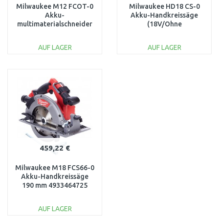
Milwaukee M12 FCOT-0
Milwaukee HD18 CS-0
Akku-
Akku-Handkreissäge
multimaterialschneider
(18V/Ohne
(12V/Ohne
Akku/164mm)
Akku/76x10mm)
4933419134
AUF LAGER
AUF LAGER
4933464618
IN DEN
IN DEN
WARENKORB
WARENKORB
Vergleichen
Vergleichen
459,22 €
Milwaukee M18 FCS66-0
Akku-Handkreissäge
190 mm 4933464725
AUF LAGER