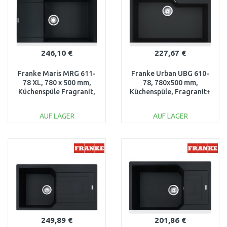
246,10 €
227,67 €
Franke Maris MRG 611-
Franke Urban UBG 610-
78 XL, 780 x 500 mm,
78, 780x500 mm,
Küchenspüle Fragranit,
Küchenspüle, Fragranit+
Black Matt 114.0627.364
Black mat matná
114.0637.594
AUF LAGER
AUF LAGER
IN DEN
IN DEN
WARENKORB
WARENKORB
Vergleichen
Vergleichen
249,89 €
201,86 €