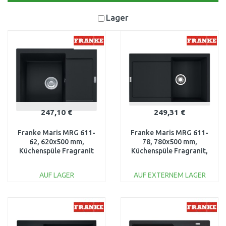
Lager
247,10 €
249,31 €
Franke Maris MRG 611-
Franke Maris MRG 611-
62, 620x500 mm,
78, 780x500 mm,
Küchenspüle Fragranit
Küchenspüle Fragranit,
Black Matt 114.0627.368
Black Matt 114.0637.576
AUF LAGER
AUF EXTERNEM LAGER
IN DEN
IN DEN
WARENKORB
WARENKORB
Vergleichen
Vergleichen