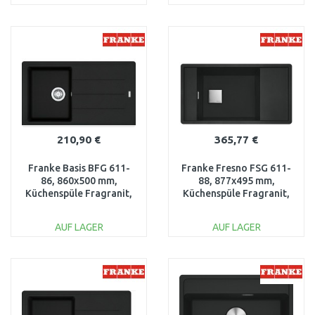
IN DEN
IN DEN
WARENKORB
WARENKORB
Vergleichen
Vergleichen
210,90 €
365,77 €
Franke Basis BFG 611-
Franke Fresno FSG 611-
86, 860x500 mm,
88, 877x495 mm,
Küchenspüle Fragranit,
Küchenspüle Fragranit,
Black matt 114.0657.809
Black Matt 114.0627.323
AUF LAGER
AUF LAGER
IN DEN
IN DEN
WARENKORB
WARENKORB
Vergleichen
Vergleichen