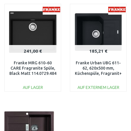
WARENKORB
WARENKORB
Vergleichen
Vergleichen
241,00 €
185,21 €
Franke MRG 610-60
Franke Urban UBG 611-
CARE Fragranite Spüle,
62, 620x500 mm,
Black Matt 114.0729.484
Küchenspüle, Fragranit+
Black Matt 114.0627.272
AUF LAGER
AUF EXTERNEM LAGER
IN DEN
IN DEN
WARENKORB
WARENKORB
Vergleichen
Vergleichen