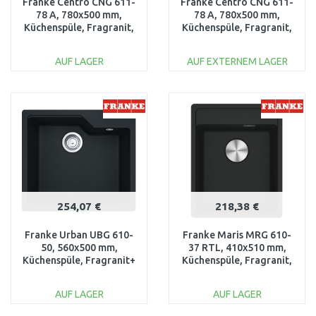
Franke Centro CNG 611-
Franke Centro CNG 611-
78 A, 780x500 mm,
78 A, 780x500 mm,
Küchenspüle, Fragranit,
Küchenspüle, Fragranit,
Black matt 114.0627.651
Black matt 114.0627.620
AUF LAGER
AUF EXTERNEM LAGER
IN DEN
IN DEN
WARENKORB
WARENKORB
Vergleichen
Vergleichen
254,07 €
218,38 €
Franke Urban UBG 610-
Franke Maris MRG 610-
50, 560x500 mm,
37 RTL, 410x510 mm,
Küchenspüle, Fragranit+
Küchenspüle, Fragranit,
Black Matt 114.0627.273
Black matt 114.0658.217
AUF LAGER
AUF LAGER
IN DEN
IN DEN