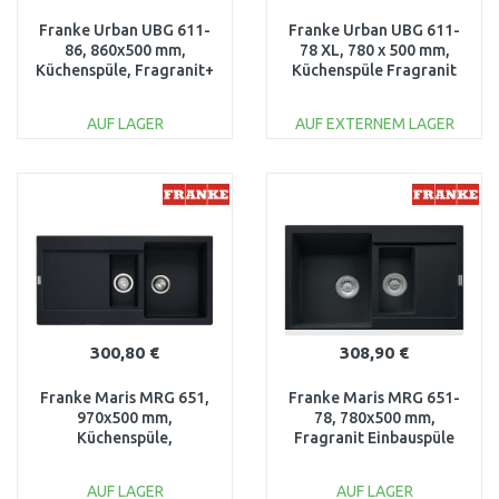
Franke Urban UBG 611-
Franke Urban UBG 611-
86, 860x500 mm,
78 XL, 780 x 500 mm,
Küchenspüle, Fragranit+
Küchenspüle Fragranit
Black Matt 114.0627.260
Black Matt 114.0627.259
AUF LAGER
AUF EXTERNEM LAGER
IN DEN
IN DEN
WARENKORB
WARENKORB
Vergleichen
Vergleichen
300,80 €
308,90 €
Franke Maris MRG 651,
Franke Maris MRG 651-
970x500 mm,
78, 780x500 mm,
Küchenspüle,
Fragranit Einbauspüle
Fragranit+, Black mat
Black Matt 114.0627.287
114.0627.285
AUF LAGER
AUF LAGER