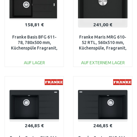
158,81 €
241,00 €
Franke Basis BFG 611-
Franke Maris MRG 610-
78, 780x500 mm,
52 RTL, 560x510 mm,
Küchenspüle Fragranit,
Küchenspüle, Fragranit,
Black matt 114.0657.822
Black matt 114.0658.299
AUF LAGER
AUF EXTERNEM LAGER
IN DEN
IN DEN
WARENKORB
WARENKORB
Vergleichen
Vergleichen
246,85 €
246,85 €