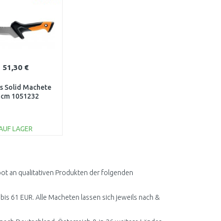
51,30 €
rs Solid Machete
2cm 1051232
AUF LAGER
IN DEN
ARENKORB
Vergleichen
ot an qualitativen Produkten der folgenden
 bis 61 EUR. Alle Macheten lassen sich jeweils nach &