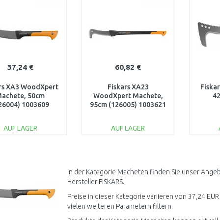
37,24 €
60,82 €
ars XA3 WoodXpert
Fiskars XA23
Fiska
achete, 50cm
WoodXpert Machete,
4
26004) 1003609
95cm (126005) 1003621
AUF LAGER
AUF LAGER
IN DEN
IN DEN
WARENKORB
WARENKORB
W
Vergleichen
Vergleichen
In der Kategorie Macheten finden Sie unser Angeb
Hersteller:FISKARS.
Preise in dieser Kategorie variieren von 37,24 EUR
vielen weiteren Parametern filtern.