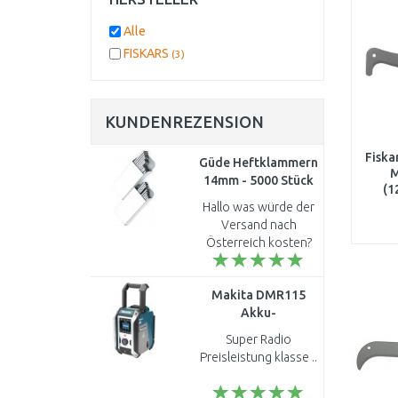
Alle
FISKARS
(3)
KUNDENREZENSION
Fisk
Güde Heftklammern
M
14mm - 5000 Stück
(1
40272
Hallo was würde der
Versand nach
Österreich kosten?
Mfg ..
Makita DMR115
Akku-
Baustellenradio
Super Radio
DAB, Bluetooth,
Preisleistung klasse ..
USB Li-ion CXT
10,8/12V,LXT14,4/18V