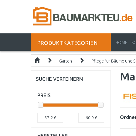
PRODUKTKATEGORIEN
HOME
S
Garten
Pflege für Bäume und S
Ma
SUCHE VERFEINERN
PREIS
Ordnen
37.2
€
60.9
€
HERSTELLER