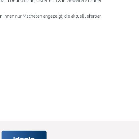
nach Deutschland, Österreich & in 26 weitere Länder
n Ihnen nur Macheten angezeigt, die aktuell lieferbar