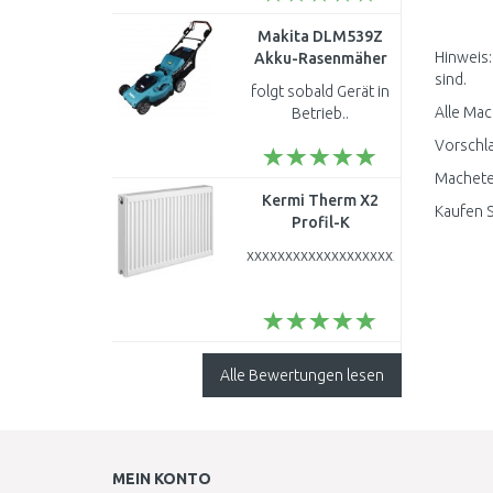
Makita DLM539Z
Hinweis:
Akku-Rasenmäher
sind.
530 mm Li-ion LXT
folgt sobald Gerät in
2x18V ohne akku
Alle Mac
Betrieb..
Vorschla
Macheten
Kermi Therm X2
Kaufen S
Profil-K
Kompaktheizkörperr
xxxxxxxxxxxxxxxxxxxxxxxxxx..
22 600 / 1400
FK0220614
Alle Bewertungen lesen
MEIN KONTO