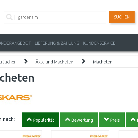
SUCHEN
ONDERANGEBOT
LIEFERUNG & ZAHLUNG
KUNDENSERVICE
träucher
Äxte und Macheten
Macheten
cheten
 nach:
Popularität
Bewertung
Preis