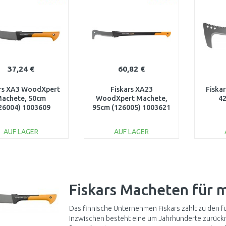
37,24 €
60,82 €
ars XA3 WoodXpert
Fiskars XA23
Fiska
achete, 50cm
WoodXpert Machete,
4
26004) 1003609
95cm (126005) 1003621
AUF LAGER
AUF LAGER
IN DEN
IN DEN
WARENKORB
WARENKORB
W
Vergleichen
Vergleichen
Fiskars Macheten für m
XXXXXXXXXXXXXXXXXXXXXXXXXXXXXXXXXXx..
Das finnische Unternehmen Fiskars zählt zu den 
Inzwischen besteht eine um Jahrhunderte zurück