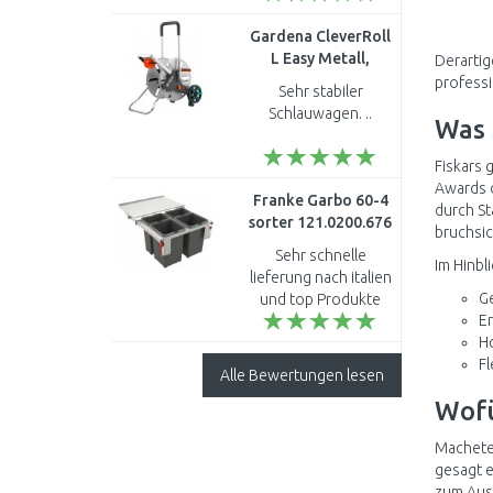
97775314
Gardena CleverRoll
L Easy Metall,
Derartig
Schlauchkapazität:
professi
Sehr stabiler
100 m, 13 mm (1”),
Schlauwagen. ..
Was 
18550-20
Fiskars 
Awards o
Franke Garbo 60-4
durch St
sorter 121.0200.676
bruchsic
Sehr schnelle
Im Hinbl
lieferung nach italien
G
und top Produkte
Er
danke..
Ho
Fl
Alle Bewertungen lesen
Wofü
Macheten
gesagt e
zum Ausl