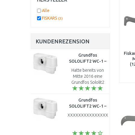
Alle
FISKARS
(3)
KUNDENREZENSION
Fisk
Grundfos
M
SOLOLIFT2 WC-1 –
(1
Fäkalien- und
Hatte bereits von
Abwasserpumpe für
Mitte 2016 eine
WC und
Grundfos Sololit2
Waschbecken
WC-3 im mehrfachen
97775314
täglichen Gebrauch
Grundfos
ohne Probleme.
SOLOLIFT2 WC-1 –
Allerdings hat ein
Fäkalien- und
jetzt aufgetret..
XXXXXXXXXXXXXXXXXXXXXXXXX
Abwasserpumpe für
WC und
Waschbecken