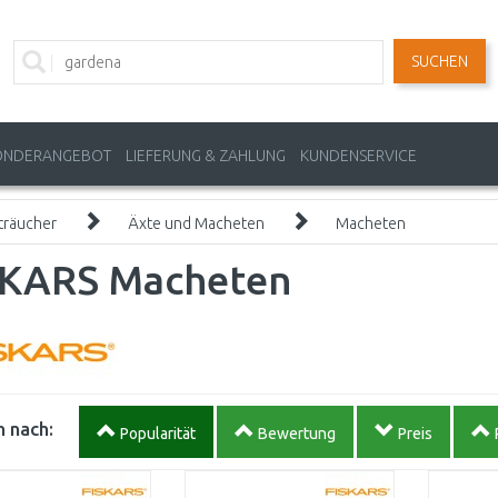
SUCHEN
ONDERANGEBOT
LIEFERUNG & ZAHLUNG
KUNDENSERVICE
träucher
Äxte und Macheten
Macheten
SKARS Macheten
 nach:
Popularität
Bewertung
Preis