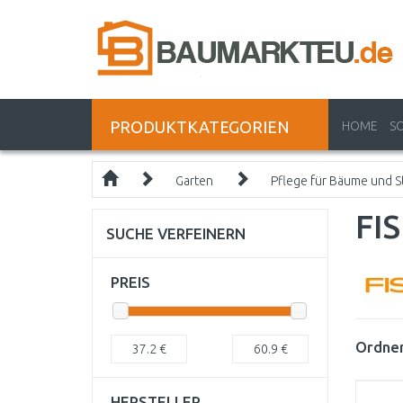
PRODUKTKATEGORIEN
HOME
S
Garten
Pflege für Bäume und S
FI
SUCHE VERFEINERN
PREIS
Ordnen
37.2
€
60.9
€
HERSTELLER