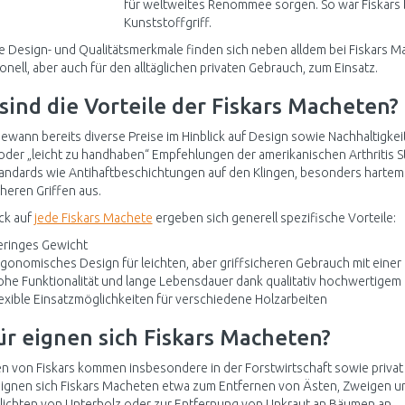
für weltweites Renommee sorgen. So war Fiskars be
Kunststoffgriff.
e Design- und Qualitätsmerkmale finden sich neben alldem bei Fiskars
onell, aber auch für den alltäglichen privaten Gebrauch, zum Einsatz.
sind die Vorteile der Fiskars Macheten?
gewann bereits diverse Preise im Hinblick auf Design sowie Nachhaltigk
der „leicht zu handhaben“ Empfehlungen der amerikanischen Arthritis St
andards wie Antihaftbeschichtungen auf den Klingen, besonders hartem
heren Griffen aus.
ick auf
jede Fiskars Machete
ergeben sich generell spezifische Vorteile:
eringes Gewicht
gonomisches Design für leichten, aber griffsicheren Gebrauch mit einer
he Funktionalität und lange Lebensdauer dank qualitativ hochwertigem 
exible Einsatzmöglichkeiten für verschiedene Holzarbeiten
r eignen sich Fiskars Macheten?
 von Fiskars kommen insbesondere in der Forstwirtschaft sowie privat
ignen sich Fiskars Macheten etwa zum Entfernen von Ästen, Zweigen un
ichten von Unterholz oder zur Entfernung von Unkraut an Bäumen an.