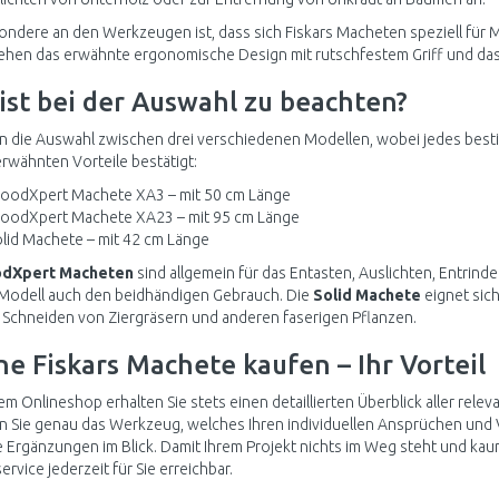
ndere an den Werkzeugen ist, dass sich Fiskars Macheten speziell für
ehen das erwähnte ergonomische Design mit rutschfestem Griff und das
ist bei der Auswahl zu beachten?
n die Auswahl zwischen drei verschiedenen Modellen, wobei jedes bestimm
erwähnten Vorteile bestätigt:
oodXpert Machete XA3 – mit 50 cm Länge
oodXpert Machete XA23 – mit 95 cm Länge
lid Machete – mit 42 cm Länge
dXpert Macheten
sind allgemein für das Entasten, Auslichten, Entrind
Modell auch den beidhändigen Gebrauch. Die
Solid Machete
eignet sich
 Schneiden von Ziergräsern und anderen faserigen Pflanzen.
ne Fiskars Machete kaufen – Ihr Vorteil
em Onlineshop erhalten Sie stets einen detaillierten Überblick aller rel
n Sie genau das Werkzeug, welches Ihren individuellen Ansprüchen und
e Ergänzungen im Blick. Damit Ihrem Projekt nichts im Weg steht und kau
rvice jederzeit für Sie erreichbar.