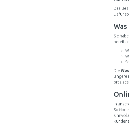
Das Beso
Dafür st
Was 
Sie habe
bereits 
W
W
So
Die
Woo
längere 
präzises
Onli
In unser
So finde
sinnvoll
Kundense