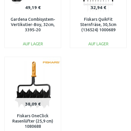
49,19 €
32,94 €
Gardena Combisystem-
Fiskars QuikFit
Vertikutier-Boy, 32cm,
Sternfräse, 30,5cm
3395-20
(136524) 1000689
AUF LAGER
AUF LAGER
IN DEN
IN DEN
WARENKORB
WARENKORB
Vergleichen
Vergleichen
38,09 €
Fiskars OneClick
Rasenlüfter (25,9 cm)
1080688