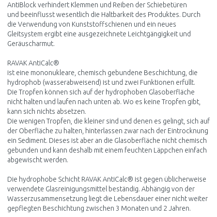
AntiBlock verhindert Klemmen und Reiben der Schiebetüren
und beeinflusst wesentlich die Haltbarkeit des Produktes. Durch
die Verwendung von Kunststoffschienen und ein neues
Gleitsystem ergibt eine ausgezeichnete Leichtgängigkeit und
Geräuscharmut.
RAVAK AntiCalc®
ist eine mononukleare, chemisch gebundene Beschichtung, die
hydrophob (wasserabweisend) ist und zwei Funktionen erfüllt.
Die Tropfen können sich auf der hydrophoben Glasoberfläche
nicht halten und laufen nach unten ab. Wo es keine Tropfen gibt,
kann sich nichts absetzen.
Die wenigen Tropfen, die kleiner sind und denen es gelingt, sich auf
der Oberfläche zu halten, hinterlassen zwar nach der Eintrocknung
ein Sediment. Dieses ist aber an die Glasoberfläche nicht chemisch
gebunden und kann deshalb mit einem feuchten Läppchen einfach
abgewischt werden.
Die hydrophobe Schicht RAVAK AntiCalc® ist gegen üblicherweise
verwendete Glasreinigungsmittel beständig. Abhängig von der
Wasserzusammensetzung liegt die Lebensdauer einer nicht weiter
gepflegten Beschichtung zwischen 3 Monaten und 2 Jahren.