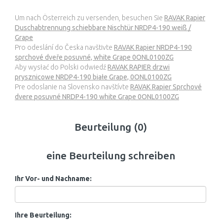
Um nach Österreich zu versenden, besuchen Sie
RAVAK Rapier
Duschabtrennung schiebbare Nischtür NRDP4-190 weiß /
Grape
Pro odeslání do Česka navštivte
RAVAK Rapier NRDP4-190
sprchové dveře posuvné, white Grape 0ONL0100ZG
Aby wysłać do Polski odwiedź
RAVAK RAPIER drzwi
prysznicowe NRDP4-190 białe Grape, 0ONL0100ZG
Pre odoslanie na Slovensko navštívte
RAVAK Rapier Sprchové
dvere posuvné NRDP4-190 white Grape 0ONL0100ZG
Beurteilung (0)
eine Beurteilung schreiben
Ihr Vor- und Nachname:
Ihre Beurteilung: