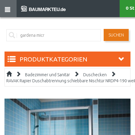
0 St
SUCHEN
PRODUKTKATEGORIEN
Badezimmer und Sanitär
Duschecken
RAVAK Rapier Duschabtrennung schiebbare Nischtür NRDP4-190 weiß