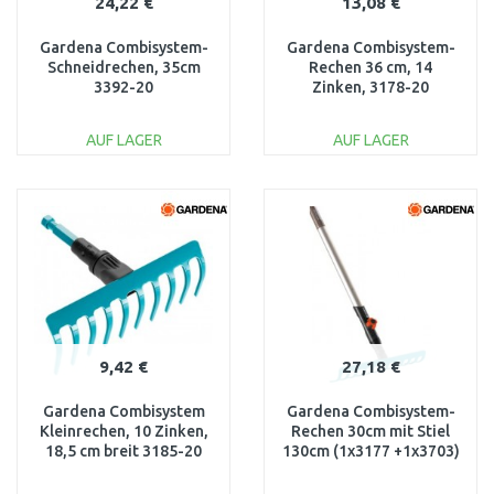
24,22 €
13,08 €
Gardena Combisystem-
Gardena Combisystem-
Schneidrechen, 35cm
Rechen 36 cm, 14
3392-20
Zinken, 3178-20
AUF LAGER
AUF LAGER
IN DEN
IN DEN
WARENKORB
WARENKORB
Vergleichen
Vergleichen
9,42 €
27,18 €
Gardena Combisystem
Gardena Combisystem-
Kleinrechen, 10 Zinken,
Rechen 30cm mit Stiel
18,5 cm breit 3185-20
130cm (1x3177 +1x3703)
FSC pure, 3024-20