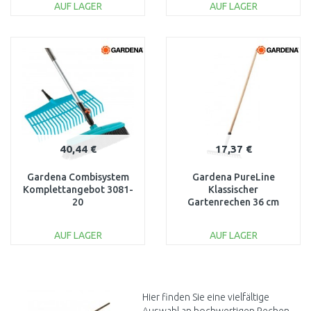
AUF LAGER
AUF LAGER
IN DEN
IN DEN
WARENKORB
WARENKORB
Vergleichen
Vergleichen
40,44 €
17,37 €
Gardena Combisystem
Gardena PureLine
Komplettangebot 3081-
Klassischer
20
Gartenrechen 36 cm
17306-20
AUF LAGER
AUF LAGER
IN DEN
IN DEN
WARENKORB
WARENKORB
Vergleichen
Vergleichen
Hier finden Sie eine vielfältige