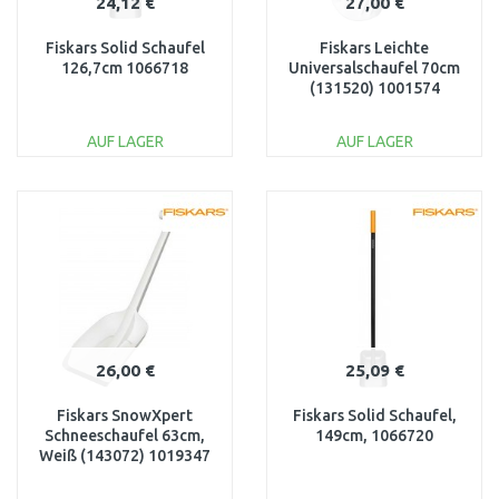
24,12 €
27,00 €
Fiskars Solid Schaufel
Fiskars Leichte
126,7cm 1066718
Universalschaufel 70cm
(131520) 1001574
AUF LAGER
AUF LAGER
IN DEN
IN DEN
WARENKORB
WARENKORB
Vergleichen
Vergleichen
26,00 €
25,09 €
Fiskars SnowXpert
Fiskars Solid Schaufel,
Schneeschaufel 63cm,
149cm, 1066720
Weiß (143072) 1019347