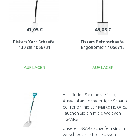
47,05 €
43,05 €
Fiskars Xact Schaufel
Fiskars Betonschaufel
130 cm 1066731
Ergonomic™ 1066713
AUF LAGER
AUF LAGER
IN DEN
IN DEN
WARENKORB
WARENKORB
Vergleichen
Vergleichen
Hier finden Sie eine vielfältige
Auswahl an hochwertigen Schaufeln
der renommierten Marke FISKARS.
Tauchen Sie ein in die Welt von
FISKARS.
Unsere FISKARS Schaufeln sind in
verschiedenen Preisklassen