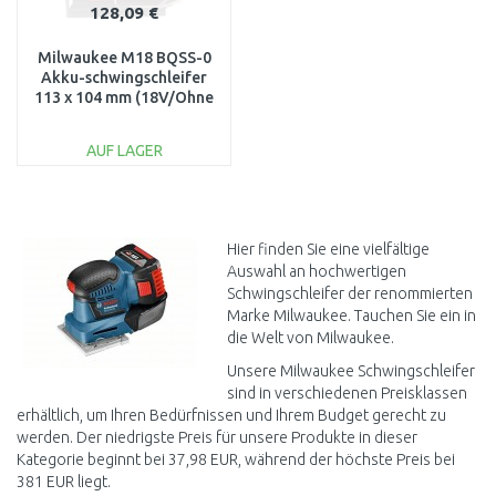
128,09 €
Milwaukee M18 BQSS-0
Akku-schwingschleifer
113 x 104 mm (18V/Ohne
Akku) 4933479966
AUF LAGER
IN DEN
WARENKORB
Vergleichen
Hier finden Sie eine vielfältige
Auswahl an hochwertigen
Schwingschleifer der renommierten
Marke Milwaukee. Tauchen Sie ein in
die Welt von Milwaukee.
Unsere Milwaukee Schwingschleifer
sind in verschiedenen Preisklassen
erhältlich, um Ihren Bedürfnissen und Ihrem Budget gerecht zu
werden. Der niedrigste Preis für unsere Produkte in dieser
Kategorie beginnt bei 37,98 EUR, während der höchste Preis bei
381 EUR liegt.