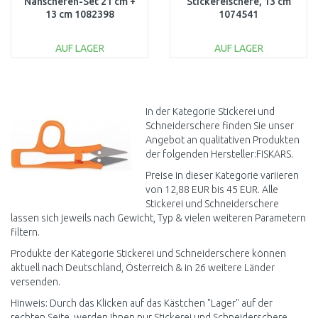
Nähscheren-Set 21 cm +
Stickereischere, 13 cm
13 cm 1082398
1074541
AUF LAGER
AUF LAGER
IN DEN
IN DEN
WARENKORB
WARENKORB
Vergleichen
Vergleichen
In der Kategorie Stickerei und
Schneiderschere finden Sie unser
Angebot an qualitativen Produkten
der folgenden Hersteller:FISKARS.
Preise in dieser Kategorie variieren
von 12,88 EUR bis 45 EUR. Alle
Stickerei und Schneiderschere
lassen sich jeweils nach Gewicht, Typ & vielen weiteren Parametern
filtern.
Produkte der Kategorie Stickerei und Schneiderschere können
aktuell nach Deutschland, Österreich & in 26 weitere Länder
versenden.
Hinweis: Durch das Klicken auf das Kästchen "Lager" auf der
rechten Seite, werden Ihnen nur Stickerei und Schneiderschere