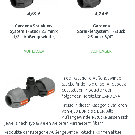
4,69 €
4,74 €
Gardena Sprinkler-
Gardena
System T-Stück 25 mm x
Sprinklersystem T-Stück
1/2"-Außengewinde,
25 mm x 3/4"-
2786-20
Außengewinde, 2787-20
AUF LAGER
AUF LAGER
IN DEN
IN DEN
WARENKORB
WARENKORB
Vergleichen
Vergleichen
In der Kategorie Außengewinde T-
Stücke finden Sie unser Angebot an
qualitativen Produkten der
folgenden Hersteller:GARDENA.
Preise in dieser Kategorie variieren
von 4,69 EUR bis 5 EUR. Alle
Außengewinde T-Stücke lassen sich
jeweils nach Typ & vielen weiteren Parametern filtern.
Produkte der Kategorie Außengewinde T-Stücke können aktuell