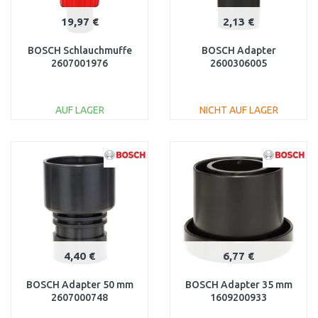
19,97 €
2,13 €
BOSCH Schlauchmuffe
BOSCH Adapter
2607001976
2600306005
AUF LAGER
NICHT AUF LAGER
IN DEN
IN DEN
WARENKORB
WARENKORB
Vergleichen
Vergleichen
4,40 €
6,77 €
BOSCH Adapter 50 mm
BOSCH Adapter 35 mm
2607000748
1609200933