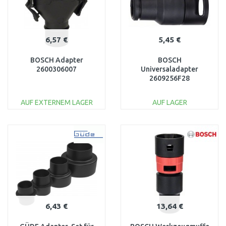
6,57 €
5,45 €
BOSCH Adapter
BOSCH
2600306007
Universaladapter
2609256F28
AUF EXTERNEM LAGER
AUF LAGER
IN DEN
IN DEN
WARENKORB
WARENKORB
Vergleichen
Vergleichen
6,43 €
13,64 €