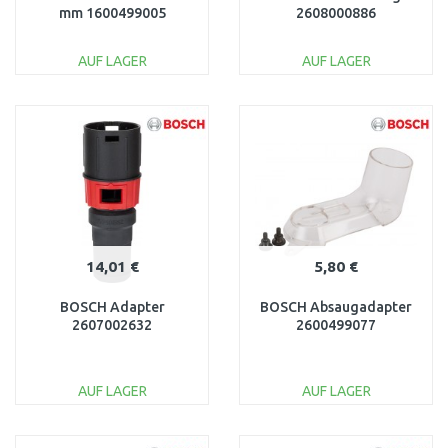
mm 1600499005
2608000886
AUF LAGER
AUF LAGER
IN DEN
IN DEN
WARENKORB
WARENKORB
Vergleichen
Vergleichen
14,01 €
5,80 €
BOSCH Adapter
BOSCH Absaugadapter
2607002632
2600499077
AUF LAGER
AUF LAGER
IN DEN
IN DEN
WARENKORB
WARENKORB