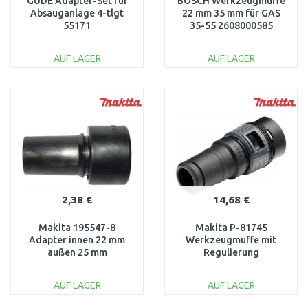
GÜDE Adapter-Set für
BOSCH Werkzeugmuffe
Absauganlage 4-tlgt
22 mm 35 mm für GAS
55171
35-55 2608000585
AUF LAGER
AUF LAGER
IN DEN
IN DEN
WARENKORB
WARENKORB
Vergleichen
Vergleichen
2,38 €
14,68 €
Makita 195547-8
Makita P-81745
Adapter innen 22 mm
Werkzeugmuffe mit
außen 25 mm
Regulierung
AUF LAGER
AUF LAGER
IN DEN
IN DEN