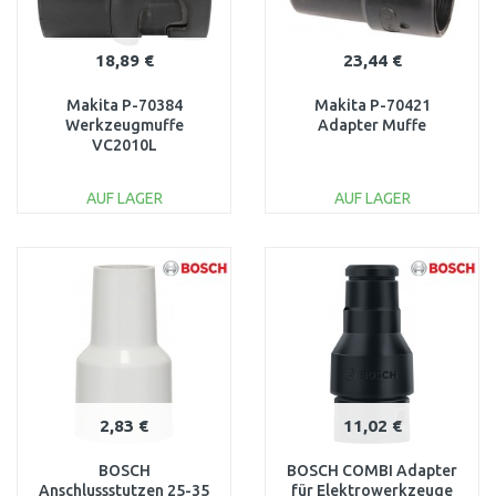
18,89 €
23,44 €
Makita P-70384
Makita P-70421
Werkzeugmuffe
Adapter Muffe
VC2010L
AUF LAGER
AUF LAGER
IN DEN
IN DEN
WARENKORB
WARENKORB
Vergleichen
Vergleichen
2,83 €
11,02 €
BOSCH
BOSCH COMBI Adapter
Anschlussstutzen 25-35
für Elektrowerkzeuge