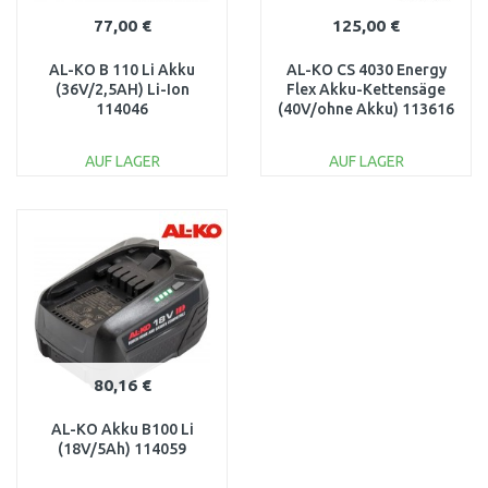
77,00 €
125,00 €
AL-KO B 110 Li Akku
AL-KO CS 4030 Energy
(36V/2,5AH) Li-Ion
Flex Akku-Kettensäge
114046
(40V/ohne Akku) 113616
AUF LAGER
AUF LAGER
IN DEN
IN DEN
WARENKORB
WARENKORB
Vergleichen
Vergleichen
80,16 €
AL-KO Akku B100 Li
(18V/5Ah) 114059