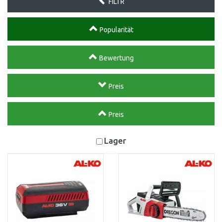
FILTR
Popularität
Bewertung
Preis
Preis
Lager