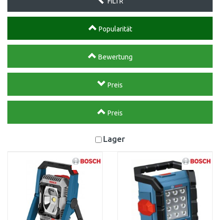
FILTR
Popularität
Bewertung
Preis
Preis
Lager