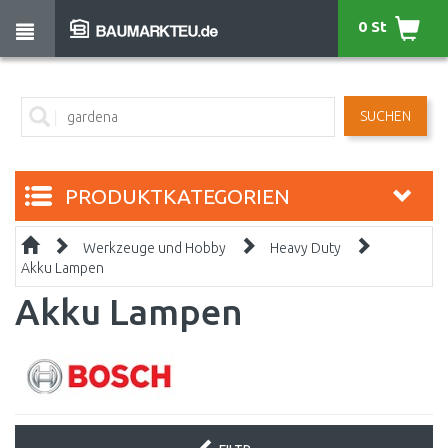
0 St
SUCHEN
PRODUKTKATEGORIEN
Werkzeuge und Hobby
Heavy Duty
Akku Lampen
Akku Lampen