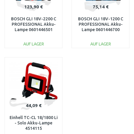
123,90 €
75,14 €
BOSCH GLI 18V-2200 C
BOSCH GLI 18V-1200 C
PROFESSIONAL Akku-
PROFESSIONAL Akku-
Lampe 0601446501
Lampe 0601446700
AUF LAGER
AUF LAGER
IN DEN
IN DEN
WARENKORB
WARENKORB
Vergleichen
Vergleichen
44,09 €
Einhell TC-CL 18/1800 Li
- Solo Akku-Lampe
4514115