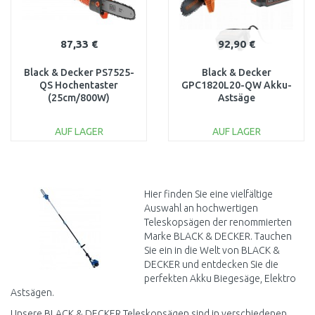
87,33 €
92,90 €
Black & Decker PS7525-
Black & Decker
QS Hochentaster
GPC1820L20-QW Akku-
(25cm/800W)
Astsäge
(20cm/18V/1x2,0Ah)
AUF LAGER
AUF LAGER
IN DEN
IN DEN
WARENKORB
WARENKORB
Vergleichen
Vergleichen
Hier finden Sie eine vielfältige
Auswahl an hochwertigen
Teleskopsägen der renommierten
Marke BLACK & DECKER. Tauchen
Sie ein in die Welt von BLACK &
DECKER und entdecken Sie die
perfekten Akku Biegesäge, Elektro
Astsägen.
Unsere BLACK & DECKER Teleskopsägen sind in verschiedenen