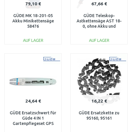
79,10 €
67,66 €
GÜDE MK 18-201-05
GÜDE Teleskop-
Akku Minikettensäge
Astkettensäge AST 18-
58476
0, ohne Akku und
Ladegerät 58595
AUF LAGER
AUF LAGER
IN DEN
IN DEN
WARENKORB
WARENKORB
Vergleichen
Vergleichen
24,64 €
16,22 €
GÜDE Ersatzschwert für
GÜDE Ersatzkette zu
Güde 4 IN 1
95160, 95161
Gartenpflegeset GPS
1000 95617