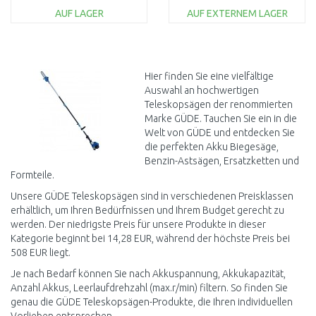
AUF LAGER
AUF EXTERNEM LAGER
IN DEN
IN DEN
WARENKORB
WARENKORB
Vergleichen
Vergleichen
Hier finden Sie eine vielfältige
Auswahl an hochwertigen
Teleskopsägen der renommierten
Marke GÜDE. Tauchen Sie ein in die
Welt von GÜDE und entdecken Sie
die perfekten Akku Biegesäge,
Benzin-Astsägen, Ersatzketten und
Formteile.
Unsere GÜDE Teleskopsägen sind in verschiedenen Preisklassen
erhältlich, um Ihren Bedürfnissen und Ihrem Budget gerecht zu
werden. Der niedrigste Preis für unsere Produkte in dieser
Kategorie beginnt bei 14,28 EUR, während der höchste Preis bei
508 EUR liegt.
Je nach Bedarf können Sie nach Akkuspannung, Akkukapazität,
Anzahl Akkus, Leerlaufdrehzahl (max.r/min) filtern. So finden Sie
genau die GÜDE Teleskopsägen-Produkte, die Ihren individuellen