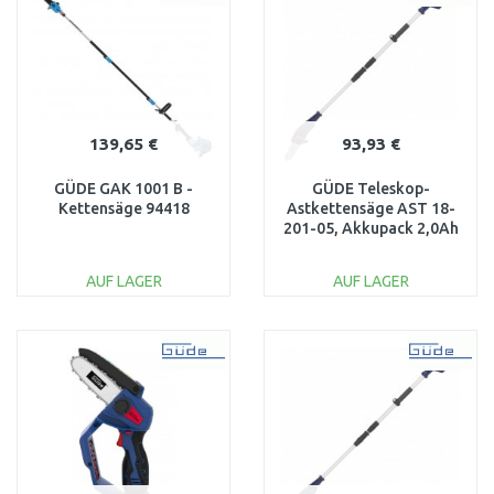
139,65 €
93,93 €
GÜDE GAK 1001 B -
GÜDE Teleskop-
Kettensäge 94418
Astkettensäge AST 18-
201-05, Akkupack 2,0Ah
58594
AUF LAGER
AUF LAGER
IN DEN
IN DEN
WARENKORB
WARENKORB
Vergleichen
Vergleichen