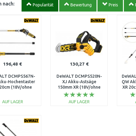
 nach:
Popularität
Bewertung
Preis
196,48 €
130,27 €
ALT DCMPS567N-
DeWALT DCMPS520N-
DeWAL
kku-Hochentaster
XJ Akku-Astsäge
QW Ak
20cm (18V/ohne
150mm XR (18V/ohne
XR 20c
akku)
akku)
AUF LAGER
AUF LAGER
IN DEN
IN DEN
WARENKORB
WARENKORB
W
Vergleichen
Vergleichen