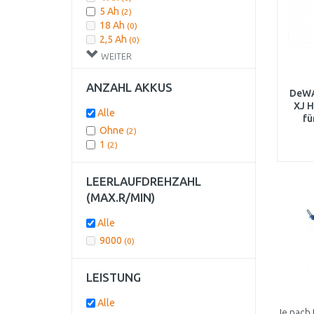
5 Ah
(2)
18 Ah
(0)
2,5 Ah
(0)
WEITER
ANZAHL AKKUS
DeW
XJ 
Alle
f
Ohne
(2)
1
(2)
LEERLAUFDREHZAHL
(MAX.R/MIN)
Alle
9000
(0)
LEISTUNG
Alle
Je nach 