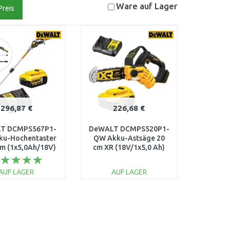
Ware auf
Lager
Preis
296,87 €
226,68 €
T DCMPS567P1-
DeWALT DCMPS520P1-
ku-Hochentaster
QW Akku-Astsäge 20
m (1x5,0Ah/18V)
cm XR (18V/1x5,0 Ah)
AUF LAGER
AUF LAGER
IN DEN
IN DEN
ARENKORB
WARENKORB
Vergleichen
Vergleichen