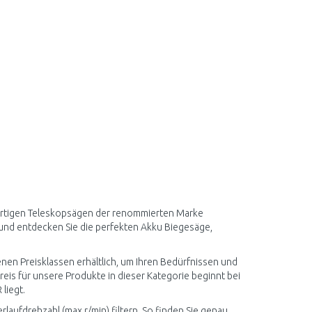
wertigen Teleskopsägen der renommierten Marke
und entdecken Sie die perfekten Akku Biegesäge,
en Preisklassen erhältlich, um Ihren Bedürfnissen und
eis für unsere Produkte in dieser Kategorie beginnt bei
liegt.
aufdrehzahl (max.r/min) filtern. So finden Sie genau