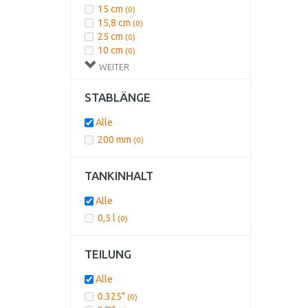
15 cm
(0)
15,8 cm
(0)
25 cm
(0)
10 cm
(0)
30 cm
(0)
WEITER
STABLÄNGE
Alle
200 mm
(0)
TANKINHALT
Alle
0,5 l
(0)
TEILUNG
Alle
0.325"
(0)