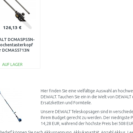
126,13 €
ALT DCMASPS5N-
Hochentasterkopf
ür DCMAS5713N
AUF LAGER
IN DEN
WARENKORB
Vergleichen
Hier finden Sie eine vielfältige Auswahl an hoch
DEWALT. Tauchen Sie ein in die Welt von DEWALT 
Ersatzketten und Formteile.
Unsere DEWALT Teleskopsägen sind in verschieden
Ihrem Budget gerecht zu werden. Der niedrigste Pr
14,28 EUR, während der höchste Preis bei 508 EUR 
Bedarf können Sie nach Akkuspannung, Akkukapazität, Anzahl Akkus, Leerl