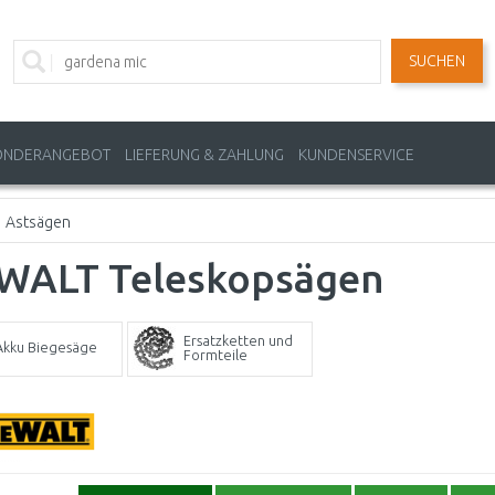
SUCHEN
ONDERANGEBOT
LIEFERUNG & ZAHLUNG
KUNDENSERVICE
Astsägen
WALT Teleskopsägen
Ersatzketten und
Akku Biegesäge
Formteile