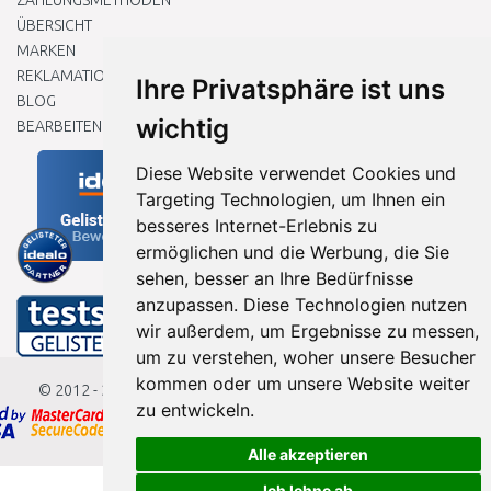
ZAHLUNGSMETHODEN
ÜBERSICHT
MARKEN
REKLAMATIONEN UND RETOUREN
Ihre Privatsphäre ist uns
BLOG
wichtig
BEARBEITEN SIE MEINE COOKIE-EINSTELLUNGEN
Diese Website verwendet Cookies und
Targeting Technologien, um Ihnen ein
besseres Internet-Erlebnis zu
ermöglichen und die Werbung, die Sie
sehen, besser an Ihre Bedürfnisse
anzupassen. Diese Technologien nutzen
wir außerdem, um Ergebnisse zu messen,
um zu verstehen, woher unsere Besucher
kommen oder um unsere Website weiter
© 2012 - 2026
Baumarkteu.de
zu entwickeln.
Alle akzeptieren
Ich lehne ab