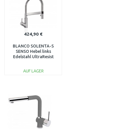
424,90 €
BLANCO SOLENTA-S
SENSO Hebel links
Edelstahl UltraResist
523127
AUF LAGER
IN DEN
WARENKORB
Vergleichen