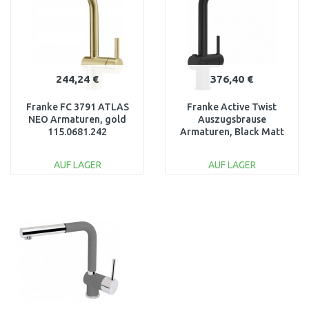
244,24 €
376,40 €
Franke FC 3791 ATLAS
Franke Active Twist
NEO Armaturen, gold
Auszugsbrause
115.0681.242
Armaturen, Black Matt
115.0669.769
AUF LAGER
AUF LAGER
IN DEN
IN DEN
WARENKORB
WARENKORB
Vergleichen
Vergleichen