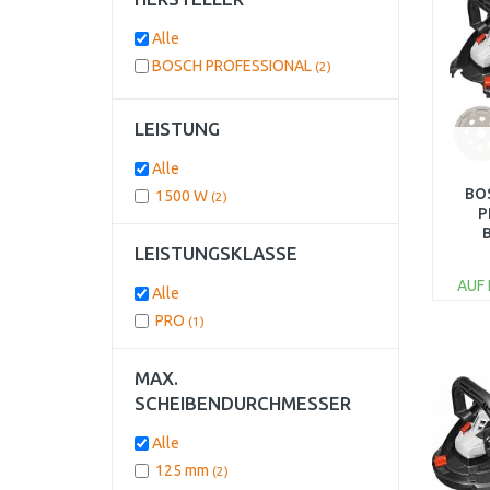
Alle
BOSCH PROFESSIONAL
(2)
LEISTUNG
Alle
BO
1500 W
(2)
P
B
LEISTUNGSKLASSE
AUF
Alle
PRO
(1)
MAX.
SCHEIBENDURCHMESSER
Alle
125 mm
(2)