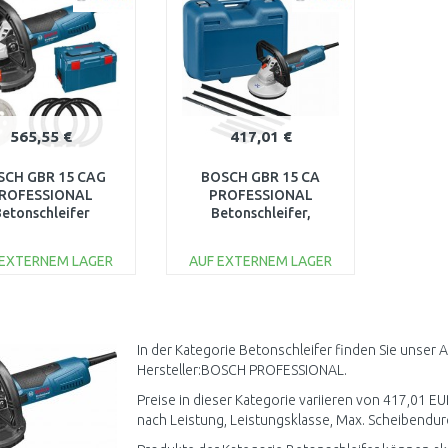
565,55 €
417,01 €
SCH GBR 15 CAG
BOSCH GBR 15 CA
ROFESSIONAL
PROFESSIONAL
etonschleifer
Betonschleifer,
0601776001
0601776000
 EXTERNEM LAGER
AUF EXTERNEM LAGER
IN DEN
IN DEN
WARENKORB
WARENKORB
Vergleichen
Vergleichen
In der Kategorie Betonschleifer finden Sie unser
Hersteller:BOSCH PROFESSIONAL.
Preise in dieser Kategorie variieren von 417,01 EUR
nach Leistung, Leistungsklasse, Max. Scheibendur