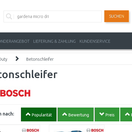
SUCHEN
ONDERANGEBOT
LIEFERUNG & ZAHLUNG
KUNDENSERVICE
Duty
Betonschleifer
onschleifer
 nach:
Popularität
Bewertung
Preis