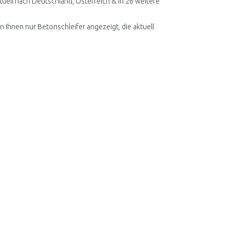
uell nach Deutschland, Österreich & in 26 weitere
n Ihnen nur Betonschleifer angezeigt, die aktuell