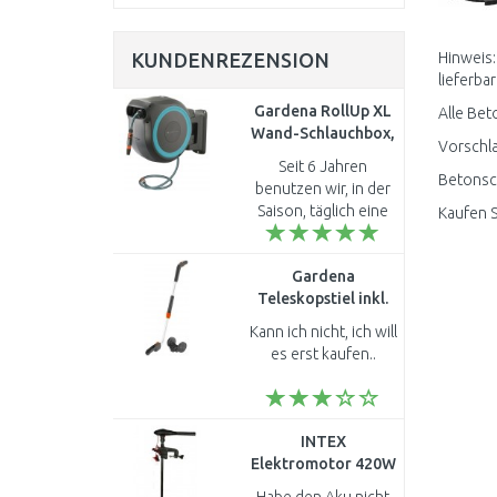
KUNDENREZENSION
Hinweis:
lieferbar
Gardena RollUp XL
Alle Bet
Wand-Schlauchbox,
Vorschla
35m, Türkis, 18630-
Seit 6 Jahren
20
Betonsch
benutzen wir, in der
Saison, täglich eine
Kaufen S
Schlaubox von
Gardena. Bei der
Gardena
damaligen
Teleskopstiel inkl.
Kaufentscheidung
Räder, 74–96 cm
hat uns, gegenüber
Kann ich nicht, ich will
9859-20
anderen..
es erst kaufen..
INTEX
Elektromotor 420W
68631