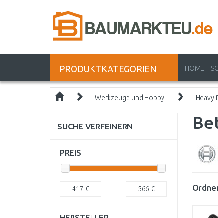
PRODUKTKATEGORIEN
HOME
S
Werkzeuge und Hobby
Heavy 
Bet
SUCHE VERFEINERN
PREIS
Ordnen
417
€
566
€
HERSTELLER