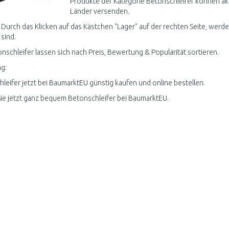
Produkte der Kategorie Betonschleifer können akt
Länder versenden.
 Durch das Klicken auf das Kästchen "Lager" auf der rechten Seite, werde
 sind.
onschleifer lassen sich nach Preis, Bewertung & Popularität sortieren.
g:
leifer jetzt bei BaumarktEU günstig kaufen und online bestellen.
ie jetzt ganz bequem Betonschleifer bei BaumarktEU.