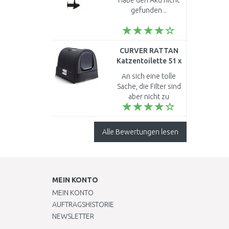
Habe den Aku nicht
gefunden ..
CURVER RATTAN
Katzentoilette 51 x
38,5 x 40 cm
An sich eine tolle
anthrazit 00615-
Sache, die Filter sind
P15
aber nicht zu
bekommen, auch die
anderer Hersteller
sind in der Regel
Alle Bewertungen lesen
nicht an Lager. Man
mag es k..
MEIN KONTO
MEIN KONTO
AUFTRAGSHISTORIE
NEWSLETTER