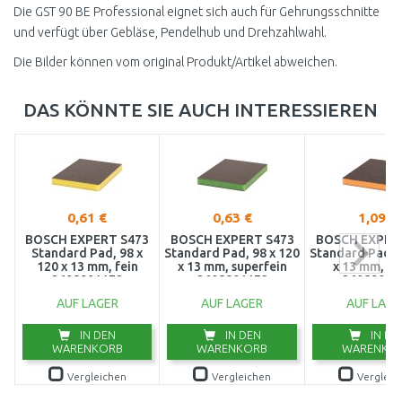
Die GST 90 BE Professional eignet sich auch für Gehrungsschnitte
und verfügt über Gebläse, Pendelhub und Drehzahlwahl.
Die Bilder können vom original Produkt/Artikel abweichen.
DAS KÖNNTE SIE AUCH INTERESSIEREN
0,61 €
0,63 €
1,09 €
BOSCH EXPERT S473
BOSCH EXPERT S473
BOSCH EXPER
Standard Pad, 98 x
Standard Pad, 98 x 120
Standard Pad, 9
120 x 13 mm, fein
x 13 mm, superfein
x 13 mm, mi
2608901172
2608901173
26089011
AUF LAGER
AUF LAGER
AUF LAGE
IN DEN
IN DEN
IN DE
WARENKORB
WARENKORB
WARENKO
Vergleichen
Vergleichen
Vergleic