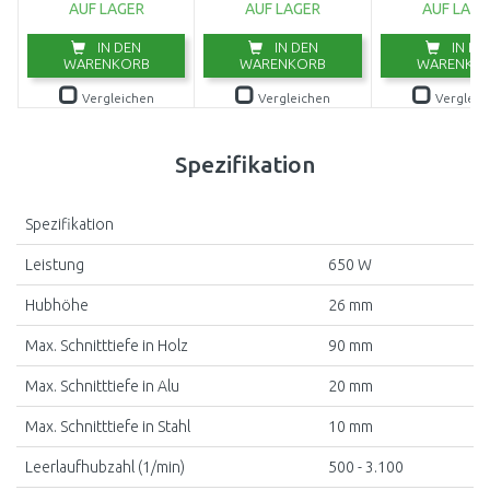
AUF LAGER
AUF LAGER
AUF LAGE
IN DEN
IN DEN
IN DE
WARENKORB
WARENKORB
WARENKO
Vergleichen
Vergleichen
Vergleic
Spezifikation
Spezifikation
Leistung
650 W
Hubhöhe
26 mm
Max. Schnitttiefe in Holz
90 mm
Max. Schnitttiefe in Alu
20 mm
Max. Schnitttiefe in Stahl
10 mm
Leerlaufhubzahl (1/min)
500 - 3.100