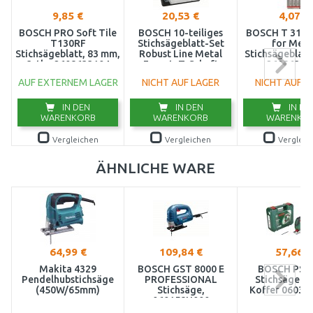
9,85 €
20,53 €
4,07 €
BOSCH PRO Soft Tile
BOSCH 10-teiliges
BOSCH T 318 A
T130RF
Stichsägeblatt-Set
for Meta
Stichsägeblatt, 83 mm,
Robust Line Metal
Stichsägeblatt 
3-tlg. 2608633104
Expert, T-Schaft
26086386
2607010541
AUF EXTERNEM LAGER
NICHT AUF LAGER
NICHT AUF L
IN DEN
IN DEN
IN DE
WARENKORB
WARENKORB
WARENKO
Vergleichen
Vergleichen
Vergleic
ÄHNLICHE WARE
64,99 €
109,84 €
57,66 €
Makita 4329
BOSCH GST 8000 E
BOSCH PST
Pendelhubstichsäge
PROFESSIONAL
Stichsäge 5
(450W/65mm)
Stichsäge,
Koffer 06033
060158H000