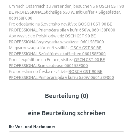
Um nach Österreich zu versenden, besuchen Sie
OSCH GST 90
BE PROFESSIONALStichsäge 650 W, mit Koffer + Sägeblätter,
060158F000
Pre odoslanie na Slovensko navštívte
BOSCH GST 90 BE
PROFESSIONAL Priamočara píla v kufri 650W, 060158F000
Aby wysłać do Polski odwiedź
OSCH GST 90 BE
PROFESSIONALWyrzynarka w walizce, 060158F000
Magyarországra történő szállítás
OSCH GST 90 BE
PROFESSIONAL Szúrófűrész kofferben 060158F000
Pour l’expédition en France, visitez
OSCH GST 90 BE
PROFESSIONALScie sauteuse 060158F000
Pro odeslání do Česka navštivte
BOSCH GST 90 BE
PROFESSIONAL Přímočará pila v kufru 650W 060158F000
Beurteilung (0)
eine Beurteilung schreiben
Ihr Vor- und Nachname: