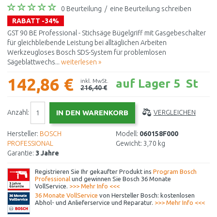
0 Beurteilung
/
eine Beurteilung schreiben
RABATT -34%
GST 90 BE Professional - Stichsäge Bügelgriff mit Gasgebeschalter
für gleichbleibende Leistung bei alltäglichen Arbeiten
Werkzeugloses Bosch SDS-System für problemlosen
Sägeblattwechs...
weiterlesen »
142,86 €
auf Lager 5 St
inkl. MwSt.
216,40 €
Anzahl:
VERGLEICHEN
Hersteller:
BOSCH
Modell:
060158F000
PROFESSIONAL
Gewicht:
3,70 kg
Garantie:
3 Jahre
Registrieren Sie Ihr gekaufter Produkt ins
Program Bosch
Professional
und gewinnen Sie Bosch 36 Monate
VollService.
>>> Mehr Info <<<
36 Monate VollService
von Hersteller Bosch: kostenlosen
Abhol- und Anlieferservice und Reparatur.
>>> Mehr Info <<<