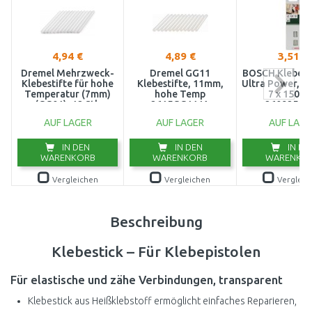
4,94 €
4,89 €
3,51 €
Dremel Mehrzweck-
Dremel GG11
BOSCH Klebest
Klebestifte für hohe
Klebestifte, 11mm,
Ultra Power, 10
Temperatur (7mm)
hohe Temp
7 x 150 
(GG01), 12 Stk
2615GG11JA
2609256A
2615GG01JA
AUF LAGER
AUF LAGER
AUF LAGE
IN DEN
IN DEN
IN DE
WARENKORB
WARENKORB
WARENKO
Vergleichen
Vergleichen
Vergleic
Beschreibung
Klebestick – Für Klebepistolen
Für elastische und zähe Verbindungen, transparent
Klebestick aus Heißklebstoff ermöglicht einfaches Reparieren,