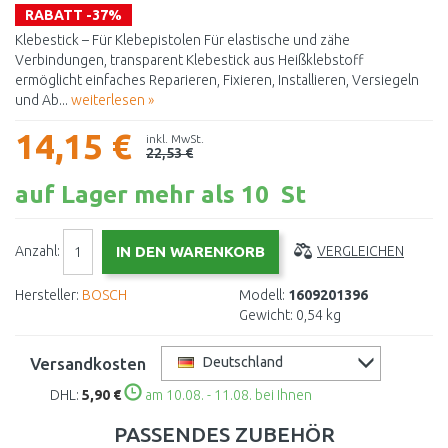
RABATT -37%
Klebestick – Für Klebepistolen Für elastische und zähe
Verbindungen, transparent Klebestick aus Heißklebstoff
ermöglicht einfaches Reparieren, Fixieren, Installieren, Versiegeln
und Ab...
weiterlesen »
14,15 €
inkl. MwSt.
22,53 €
auf Lager mehr als 10 St
Anzahl:
VERGLEICHEN
Hersteller:
BOSCH
Modell:
1609201396
Gewicht:
0,54 kg
Versandkosten
Deutschland
DHL:
5,90 €
am 10.08. - 11.08. bei Ihnen
PASSENDES ZUBEHÖR