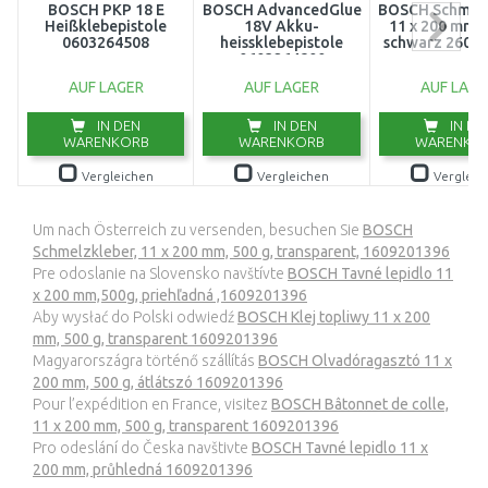
BOSCH PKP 18 E
BOSCH AdvancedGlue
BOSCH Schmelz
Heißklebepistole
18V Akku-
11 x 200 mm, 
0603264508
heissklebepistole
schwarz 2607
0603264800
AUF LAGER
AUF LAGER
AUF LAGE
IN DEN
IN DEN
IN DE
WARENKORB
WARENKORB
WARENKO
Vergleichen
Vergleichen
Vergleic
Um nach Österreich zu versenden, besuchen Sie
BOSCH
Schmelzkleber, 11 x 200 mm, 500 g, transparent, 1609201396
Pre odoslanie na Slovensko navštívte
BOSCH Tavné lepidlo 11
x 200 mm,500g, priehľadná ,1609201396
Aby wysłać do Polski odwiedź
BOSCH Klej topliwy 11 x 200
mm, 500 g, transparent 1609201396
Magyarországra történő szállítás
BOSCH Olvadóragasztó 11 x
200 mm, 500 g, átlátszó 1609201396
Pour l’expédition en France, visitez
BOSCH Bâtonnet de colle,
11 x 200 mm, 500 g, transparent 1609201396
Pro odeslání do Česka navštivte
BOSCH Tavné lepidlo 11 x
200 mm, průhledná 1609201396