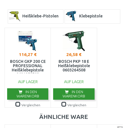
Heißklebe-Pistolen
Klebepistole
116,27 €
26,58 €
BOSCH GKP 200 CE
BOSCH PKP 18 E
PROFESSIONAL
Heißklebepistole
Heißklebepistole
0603264508
0601950703
AUF LAGER
AUF LAGER
IN DEN
IN DEN
WARENKORB
WARENKORB
Vergleichen
Vergleichen
ÄHNLICHE WARE