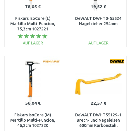
78,05 €
19,52 €
Fiskars IsoCore (L)
DeWALT DWHT0-55524
Martillo Multi-Funcion,
Nagelzieher 254mm
75,3cm 1027221
AUF LAGER
AUF LAGER
IN DEN
IN DEN
WARENKORB
WARENKORB
Vergleichen
Vergleichen
56,04 €
22,57 €
Fiskars IsoCore (M)
DeWALT DWHT55129-1
Martillo Multi-Funcion,
Brech- und Nageleisen
46,2cm 1027220
600mm Karbonstahl