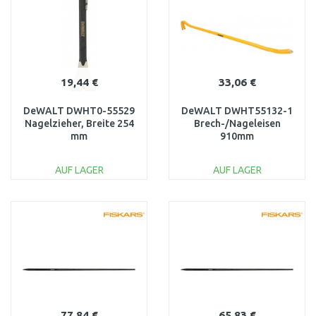
19,44 €
33,06 €
DeWALT DWHT0-55529
DeWALT DWHT55132-1
Nagelzieher, Breite 254
Brech-/Nageleisen
mm
910mm
AUF LAGER
AUF LAGER
IN DEN
IN DEN
WARENKORB
WARENKORB
Vergleichen
Vergleichen
77,84 €
65,83 €