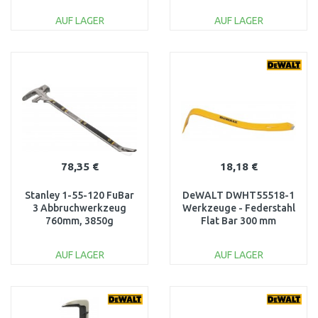
AUF LAGER
AUF LAGER
IN DEN
IN DEN
WARENKORB
WARENKORB
Vergleichen
Vergleichen
78,35 €
18,18 €
Stanley 1-55-120 FuBar
DeWALT DWHT55518-1
3 Abbruchwerkzeug
Werkzeuge - Federstahl
760mm, 3850g
Flat Bar 300 mm
AUF LAGER
AUF LAGER
IN DEN
IN DEN
WARENKORB
WARENKORB
Vergleichen
Vergleichen