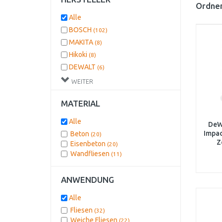
Ordnen
Alle
BOSCH
(102)
MAKITA
(8)
Hikoki
(8)
DEWALT
(6)
METABO
(2)
WEITER
HOLZMANN
(1)
MATERIAL
Alle
DeW
Impac
Beton
(20)
Z
Eisenbeton
(20)
Wandfliesen
(11)
ANWENDUNG
Alle
Fliesen
(32)
Weiche Fliesen
(22)