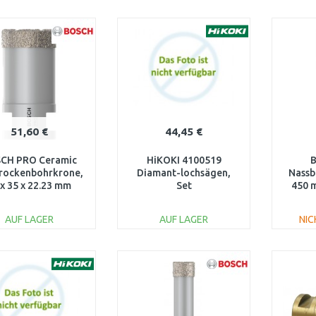
IN DEN
IN DEN
WARENKORB
WARENKORB
W
Vergleichen
Vergleichen
51,60 €
44,45 €
CH PRO Ceramic
HiKOKI 4100519
Trockenbohrkrone,
Diamant-lochsägen,
Nassb
 x 35 x 22.23 mm
Set
450 m
2608587119
UNC
AUF LAGER
AUF LAGER
NIC
IN DEN
IN DEN
WARENKORB
WARENKORB
W
Vergleichen
Vergleichen