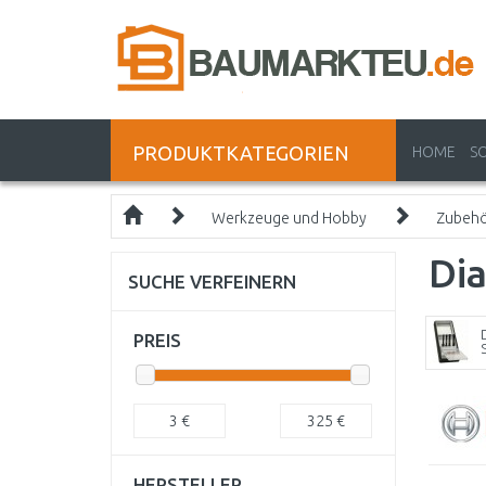
PRODUKTKATEGORIEN
HOME
S
Werkzeuge und Hobby
Zubeh
Di
SUCHE VERFEINERN
PREIS
3
€
325
€
HERSTELLER