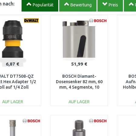
 nach:
Popularität
Bewertung
Preis
6,87 €
51,99 €
ALT DT7508-QZ
BOSCH Diamant-
BOS
t Hex Adapter 1/2
Dosensenker 82 mm, 60
Aufn
oll auf 1/4 Zoll
mm, 4 Segmente, 10
Hohlb
mm 2608599048
2
AUF LAGER
AUF LAGER
IN DEN
IN DEN
WARENKORB
WARENKORB
W
Vergleichen
Vergleichen