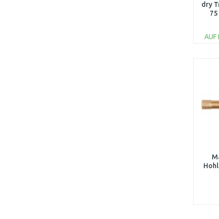
dry 
75
AUF
M
Hohl