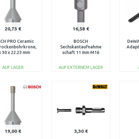
20,73 €
16,58 €
CH PRO Ceramic
BOSCH
DeWA
Trockenbohrkrone,
Sechskantaufnahme
Adapt
x 30 x 22.23 mm
schaft 11 mm M16
2608599040
2608550078
AUF LAGER
AUF EXTERNEM LAGER
IN DEN
IN DEN
WARENKORB
WARENKORB
W
Vergleichen
Vergleichen
19,00 €
3,30 €