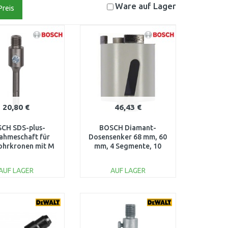
Ware auf
Lager
Preis
20,80 €
46,43 €
CH SDS-plus-
BOSCH Diamant-
ahmeschaft für
Dosensenker 68 mm, 60
ohrkronen mit M
mm, 4 Segmente, 10
16, 105 mm,
mm 2608599047
608550057
AUF LAGER
AUF LAGER
IN DEN
IN DEN
ARENKORB
WARENKORB
Vergleichen
Vergleichen