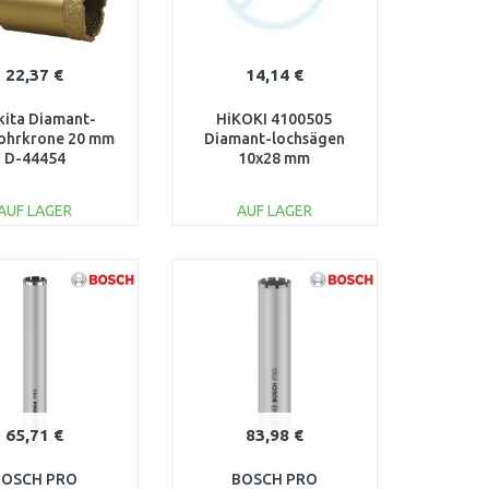
22,37 €
14,14 €
ita Diamant-
HiKOKI 4100505
ohrkrone 20 mm
Diamant-lochsägen
D-44454
10x28 mm
AUF LAGER
AUF LAGER
IN DEN
IN DEN
ARENKORB
WARENKORB
Vergleichen
Vergleichen
65,71 €
83,98 €
BOSCH PRO
BOSCH PRO