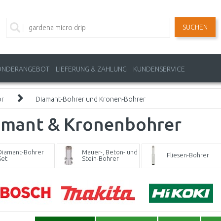
SUCHEN
ONDERANGEBOT
LIEFERUNG & ZAHLUNG
KUNDENSERVICE
ör
Diamant-Bohrer und Kronen-Bohrer
amant & Kronenbohrer
Diamant-Bohrer
Mauer-, Beton- und
Fliesen-Bohrer
Set
Stein-Bohrer