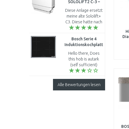
SOLOLIFT2 C-3 –
Abwasserpumpe für
Diese Anlage ersetzt
Dusche, Wanne und
meine alte Sololift+
Waschmaschine
C3. Diese hatte nach
97775317
6,5 Jahren den Geist
H
aufgegeben. Der
Dia
Bosch Serie 4
Anschluss des
Induktionskochplatte
Produkts war
(60cm) PUE64KBB5E
unkompliziert..
Hello there, Does
this hob is autark
(self sufficient)
working separately
or must be
connected with oven
Alle Bewertungen lesen
? Kind regards Salem..
BOS