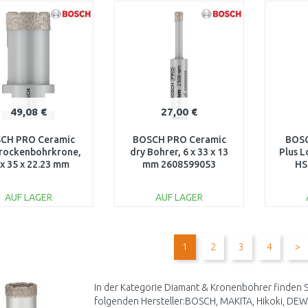
WARENKORB
WARENKORB
W
Vergleichen
Vergleichen
49,08 €
27,00 €
CH PRO Ceramic
BOSCH PRO Ceramic
BOSC
Trockenbohrkrone,
dry Bohrer, 6 x 33 x 13
Plus 
 x 35 x 22.23 mm
mm 2608599053
HS
2608587118
AUF LAGER
AUF LAGER
IN DEN
IN DEN
WARENKORB
WARENKORB
W
1
2
3
4
>
Vergleichen
Vergleichen
In der Kategorie Diamant & Kronenbohrer finden S
folgenden Hersteller:BOSCH, MAKITA, Hikoki, D