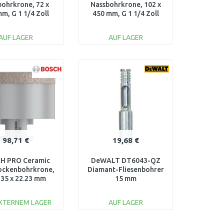
bohrkrone, 72 x
Nassbohrkrone, 102 x
m, G 1 1/4 Zoll
450 mm, G 1 1/4 Zoll
 2608601738
UNC 2608601740
AUF LAGER
AUF LAGER
IN DEN
IN DEN
ARENKORB
WARENKORB
Vergleichen
Vergleichen
98,71 €
19,68 €
H PRO Ceramic
DeWALT DT6043-QZ
ockenbohrkrone,
Diamant-Fliesenbohrer
 35 x 22.23 mm
15 mm
608587131
EXTERNEM LAGER
AUF LAGER
IN DEN
IN DEN