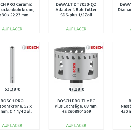
CH PRO Ceramic
DeWALT DT7030-QZ
DeWA
Trockenbohrkrone,
Adapter f. Bohrfutter
Diaman
x 30 x 22.23 mm
SDS-plus 1/2Zoll
2608599039
AUF LAGER
AUF LAGER
IN DEN
IN DEN
WARENKORB
WARENKORB
W
Vergleichen
Vergleichen
53,38 €
47,28 €
BOSCH PRO
BOSCH PRO Tile PC
sbohrkrone, 52 x
Plus Lochsäge, 68 mm,
Nass
 mm, G 1 1/4 Zoll
HS 2608901569
450 m
NC 2608601736
UNC
AUF LAGER
AUF LAGER