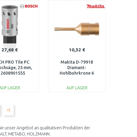
ARENKORB
WARENKORB
Vergleichen
Vergleichen
27,68 €
10,32 €
H PRO Tile PC
Makita D-79918
Lochsäge, 25 mm,
Diamant-
 2608901555
Hohlbohrkrone 6
mm=oldD-61070
AUF LAGER
AUF LAGER
IN DEN
IN DEN
ARENKORB
WARENKORB
>|
Vergleichen
Vergleichen
ie unser Angebot an qualitativen Produkten der
EWALT, METABO, HOLZMANN.