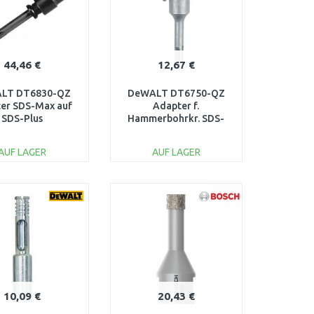
44,46 €
12,67 €
LT DT6830-QZ
DeWALT DT6750-QZ
er SDS-Max auf
Adapter f.
SDS-Plus
Hammerbohrkr. SDS-
plus 110mm
AUF LAGER
AUF LAGER
IN DEN
IN DEN
ARENKORB
WARENKORB
Vergleichen
Vergleichen
10,09 €
20,43 €