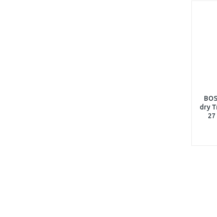
BOS
dry 
27