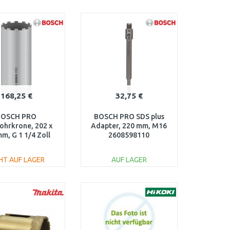
IN DEN
IN DEN
ARENKORB
WARENKORB
Vergleichen
Vergleichen
168,25 €
32,75 €
BOSCH PRO
BOSCH PRO SDS plus
ohrkrone, 202 x
Adapter, 220 mm, M16
m, G 1 1/4 Zoll
2608598110
 2608601744
HT AUF LAGER
AUF LAGER
IN DEN
IN DEN
ARENKORB
WARENKORB
Vergleichen
Vergleichen