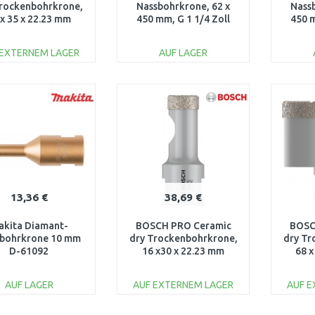
Trockenbohrkrone,
Nassbohrkrone, 62 x
Nass
 x 35 x 22.23 mm
450 mm, G 1 1/4 Zoll
450 m
2608587133
UNC 2608601737
UNC
 EXTERNEM LAGER
AUF LAGER
IN DEN
IN DEN
WARENKORB
WARENKORB
W
Vergleichen
Vergleichen
13,36 €
38,69 €
akita Diamant-
BOSCH PRO Ceramic
BOSC
bohrkrone 10 mm
dry Trockenbohrkrone,
dry Tr
D-61092
16 x30 x 22.23 mm
68 x
2608587114
2
AUF LAGER
AUF EXTERNEM LAGER
AUF 
IN DEN
IN DEN