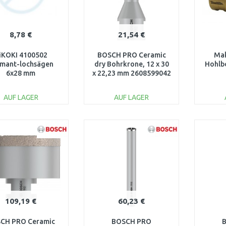
8,78 €
21,54 €
iKOKI 4100502
BOSCH PRO Ceramic
Mak
mant-lochsägen
dry Bohrkrone, 12 x 30
Hohlb
6x28 mm
x 22,23 mm 2608599042
AUF LAGER
AUF LAGER
IN DEN
IN DEN
WARENKORB
WARENKORB
W
Vergleichen
Vergleichen
109,19 €
60,23 €
CH PRO Ceramic
BOSCH PRO