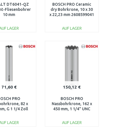
LT DT6041-QZ
BOSCH PRO Ceramic
t-Fliesenbohrer
dry Bohrkrone, 10 x 30
10 mm
x 22,23 mm 2608599041
AUF LAGER
AUF LAGER
IN DEN
IN DEN
ARENKORB
WARENKORB
Vergleichen
Vergleichen
71,60 €
150,12 €
BOSCH PRO
BOSCH PRO
bohrkrone, 82 x
Nassbohrkrone, 162 x
m, G 1 1/4 Zoll
450 mm, 1 1/4" UNC
 2608601739
2608601799
AUF LAGER
AUF LAGER