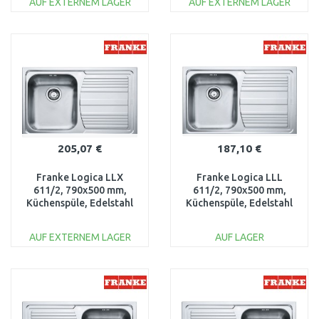
AUF EXTERNEM LAGER
AUF EXTERNEM LAGER
IN DEN
IN DEN
WARENKORB
WARENKORB
Vergleichen
Vergleichen
205,07 €
187,10 €
Franke Logica LLX
Franke Logica LLL
611/2, 790x500 mm,
611/2, 790x500 mm,
Küchenspüle, Edelstahl
Küchenspüle, Edelstahl
101.0120.187
Leinenstruktur
101.0120.183
AUF EXTERNEM LAGER
AUF LAGER
IN DEN
IN DEN
WARENKORB
WARENKORB
Vergleichen
Vergleichen