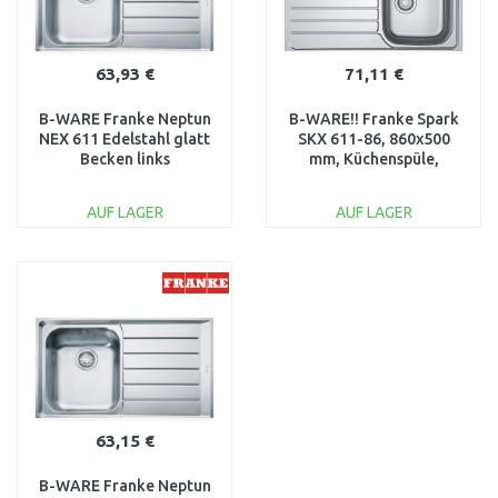
63,93 €
71,11 €
B-WARE Franke Neptun
B-WARE!! Franke Spark
NEX 611 Edelstahl glatt
SKX 611-86, 860x500
Becken links
mm, Küchenspüle,
101.0083.230
Edelstahl 101.0464.337
BESCHÄDIGT
AUF LAGER
AUF LAGER
IN DEN
IN DEN
WARENKORB
WARENKORB
Vergleichen
Vergleichen
63,15 €
B-WARE Franke Neptun