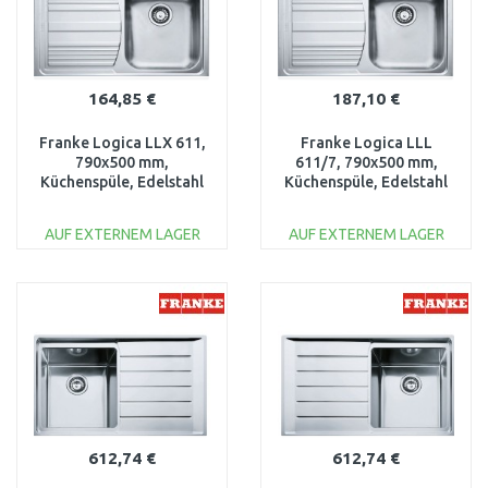
164,85 €
187,10 €
Franke Logica LLX 611,
Franke Logica LLL
790x500 mm,
611/7, 790x500 mm,
Küchenspüle, Edelstahl
Küchenspüle, Edelstahl
,rechts 101.0120.188
Leinenstruktur
101.0120.184
AUF EXTERNEM LAGER
AUF EXTERNEM LAGER
IN DEN
IN DEN
WARENKORB
WARENKORB
Vergleichen
Vergleichen
612,74 €
612,74 €