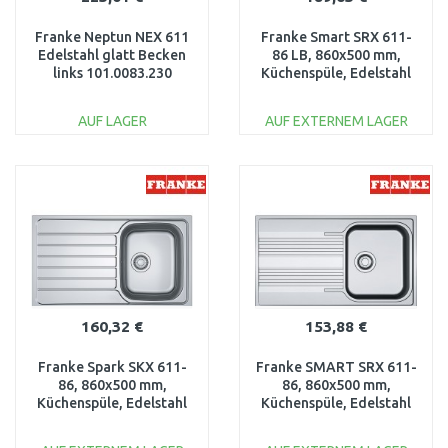
Franke Neptun NEX 611
Franke Smart SRX 611-
Edelstahl glatt Becken
86 LB, 860x500 mm,
links 101.0083.230
Küchenspüle, Edelstahl
101.0395.055
AUF LAGER
AUF EXTERNEM LAGER
IN DEN
IN DEN
WARENKORB
WARENKORB
Vergleichen
Vergleichen
160,32 €
153,88 €
Franke Spark SKX 611-
Franke SMART SRX 611-
86, 860x500 mm,
86, 860x500 mm,
Küchenspüle, Edelstahl
Küchenspüle, Edelstahl
101.0464.337
101.0395.016