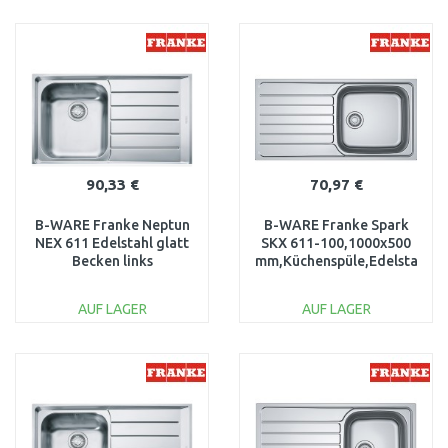
IN DEN
IN DEN
WARENKORB
WARENKORB
Vergleichen
Vergleichen
90,33 €
70,97 €
B-WARE Franke Neptun
B-WARE Franke Spark
NEX 611 Edelstahl glatt
SKX 611-100,1000x500
Becken links
mm,Küchenspüle,Edelstahl
101.0083.230-verbogen!
101.0464.042
BESCHÄDIGT
AUF LAGER
AUF LAGER
IN DEN
IN DEN
WARENKORB
WARENKORB
Vergleichen
Vergleichen