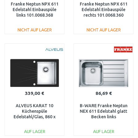
Franke Neptun NPX 611
Franke Neptun NPX 611
Edelstahl Einbauspüle
Edelstahl Einbauspüle
links 101.0068.368
rechts 101.0068.360
NICHT AUF LAGER
NICHT AUF LAGER
IN DEN
IN DEN
WARENKORB
WARENKORB
Vergleichen
Vergleichen
339,00 €
86,69 €
ALVEUS KARAT 10
B-WARE Franke Neptun
Küchenspüle
NEX 611 Edelstahl glatt
Edelstahl/Glas, 860 x
Becken links
500 mm, rechts, schwarz
101.0083.230
1103657
BESCHÄDIGT
AUF LAGER
AUF LAGER