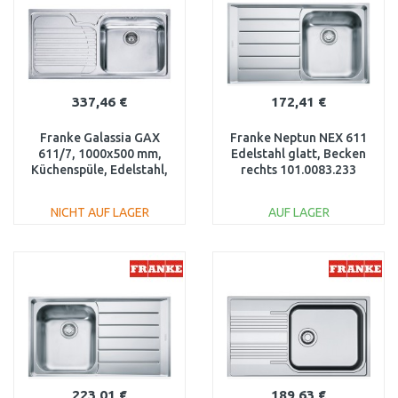
337,46 €
172,41 €
Franke Galassia GAX
Franke Neptun NEX 611
611/7, 1000x500 mm,
Edelstahl glatt, Becken
Küchenspüle, Edelstahl,
rechts 101.0083.233
rechts 101.0120.145
NICHT AUF LAGER
AUF LAGER
IN DEN
IN DEN
WARENKORB
WARENKORB
Vergleichen
Vergleichen
223,01 €
189,63 €