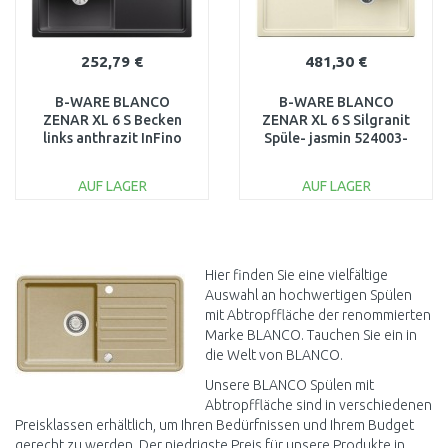
252,79 €
481,30 €
B-WARE BLANCO
B-WARE BLANCO
ZENAR XL 6 S Becken
ZENAR XL 6 S Silgranit
links anthrazit InFino
Spüle- jasmin 524003-
523994-Flecken auf der
ausgepackt, OV
Oberfläche
AUSVERPACKT
AUF LAGER
AUF LAGER
IN DEN
IN DEN
WARENKORB
WARENKORB
Vergleichen
Vergleichen
Hier finden Sie eine vielfältige
Auswahl an hochwertigen Spülen
mit Abtropffläche der renommierten
Marke BLANCO. Tauchen Sie ein in
die Welt von BLANCO.
Unsere BLANCO Spülen mit
Abtropffläche sind in verschiedenen
Preisklassen erhältlich, um Ihren Bedürfnissen und Ihrem Budget
gerecht zu werden. Der niedrigste Preis für unsere Produkte in