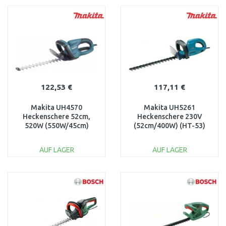
WARENKORB
WARENKORB
Vergleichen
Vergleichen
122,53 €
117,11 €
Makita UH4570
Makita UH5261
Heckenschere 52cm,
Heckenschere 230V
520W (550W/45cm)
(52cm/400W) (HT-53)
AUF LAGER
AUF LAGER
IN DEN
IN DEN
WARENKORB
WARENKORB
Vergleichen
Vergleichen