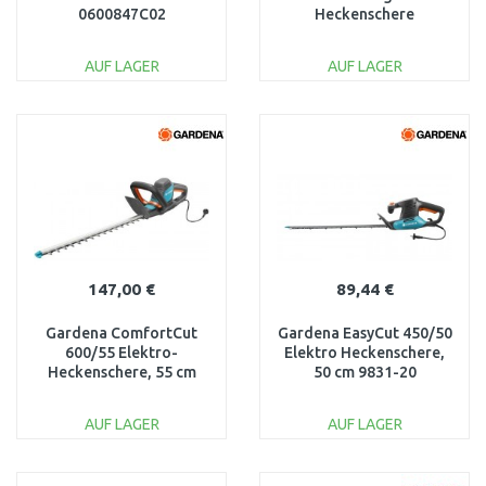
0600847C02
Heckenschere
06008C0903
AUF LAGER
AUF LAGER
IN DEN
IN DEN
WARENKORB
WARENKORB
Vergleichen
Vergleichen
147,00 €
89,44 €
Gardena ComfortCut
Gardena EasyCut 450/50
600/55 Elektro-
Elektro Heckenschere,
Heckenschere, 55 cm
50 cm 9831-20
9834-20
AUF LAGER
AUF LAGER
IN DEN
IN DEN
WARENKORB
WARENKORB