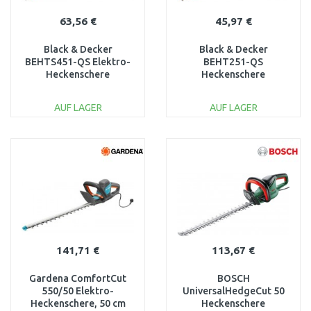
63,56 €
45,97 €
Black & Decker
Black & Decker
BEHTS451-QS Elektro-
BEHT251-QS
Heckenschere
Heckenschere
(60cm/550W)
(50cm/450W)
AUF LAGER
AUF LAGER
IN DEN
IN DEN
WARENKORB
WARENKORB
Vergleichen
Vergleichen
141,71 €
113,67 €
Gardena ComfortCut
BOSCH
550/50 Elektro-
UniversalHedgeCut 50
Heckenschere, 50 cm
Heckenschere