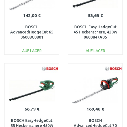
142,00 €
53,63 €
BOSCH
BOSCH Easy HedgeCut
AdvancedHedgeCut 65
45 Heckenschere, 420W
06008C0801
0600847A05
AUF LAGER
AUF LAGER
IN DEN
IN DEN
WARENKORB
WARENKORB
Vergleichen
Vergleichen
66,79 €
169,46 €
BOSCH EasyHedgeCut
BOSCH
55 Heckenschere 450W
AdvancedHedgeCut 70