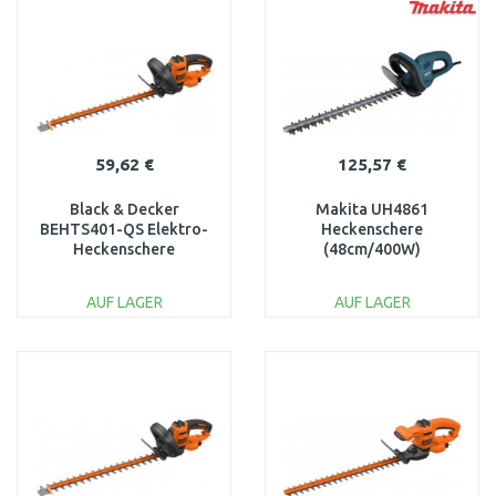
Vergleichen
Vergleichen
59,62 €
125,57 €
Black & Decker
Makita UH4861
BEHTS401-QS Elektro-
Heckenschere
Heckenschere
(48cm/400W)
(55cm/500W)
AUF LAGER
AUF LAGER
IN DEN
IN DEN
WARENKORB
WARENKORB
Vergleichen
Vergleichen