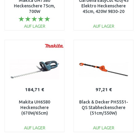
Makita UH7580
Gardena EasyCut 420/45
Heckenschere 75cm,
Elektro Heckenschere
700W
45cm, 420W 9830-20
AUF LAGER
AUF LAGER
IN DEN
IN DEN
WARENKORB
WARENKORB
Vergleichen
Vergleichen
184,71 €
97,21 €
Makita UH6580
Black & Decker PH5551-
Heckenschere
QS Stabheckenschere
(670W/65cm)
(51cm/550W)
AUF LAGER
AUF LAGER
IN DEN
IN DEN