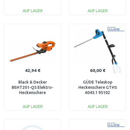
9833-20
06008C0501
AUF LAGER
AUF LAGER
IN DEN
IN DEN
WARENKORB
WARENKORB
Vergleichen
Vergleichen
42,94 €
60,00 €
Black & Decker
GÜDE Teleskop
BEHT201-QS Elektro-
Heckenschere GTHS
Heckenschere
6045.1 95102
(45cm/420W)
AUF LAGER
AUF LAGER
IN DEN
IN DEN
WARENKORB
WARENKORB