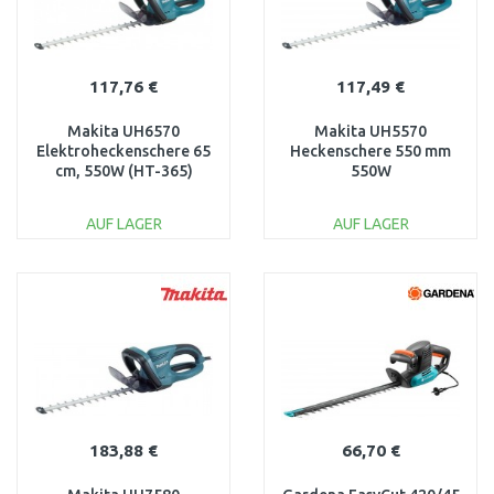
117,76 €
117,49 €
Makita UH6570
Makita UH5570
Elektroheckenschere 65
Heckenschere 550 mm
cm, 550W (HT-365)
550W
AUF LAGER
AUF LAGER
IN DEN
IN DEN
WARENKORB
WARENKORB
Vergleichen
Vergleichen
183,88 €
66,70 €