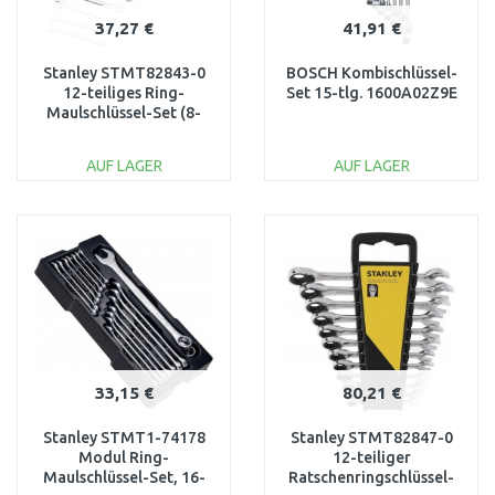
37,27 €
41,91 €
Stanley STMT82843-0
BOSCH Kombischlüssel-
12-teiliges Ring-
Set 15-tlg. 1600A02Z9E
Maulschlüssel-Set (8-
19mm)
AUF LAGER
AUF LAGER
IN DEN
IN DEN
WARENKORB
WARENKORB
Vergleichen
Vergleichen
33,15 €
80,21 €
Stanley STMT1-74178
Stanley STMT82847-0
Modul Ring-
12-teiliger
Maulschlüssel-Set, 16-
Ratschenringschlüssel-