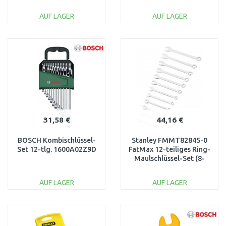
tlg.
Satz (8-19mm)
AUF LAGER
AUF LAGER
IN DEN
IN DEN
WARENKORB
WARENKORB
Vergleichen
Vergleichen
31,58 €
44,16 €
BOSCH Kombischlüssel-
Stanley FMMT82845-0
Set 12-tlg. 1600A02Z9D
FatMax 12-teiliges Ring-
Maulschlüssel-Set (8-
19mm)
AUF LAGER
AUF LAGER
IN DEN
IN DEN
WARENKORB
WARENKORB
Vergleichen
Vergleichen