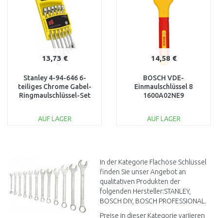
13,73 €
14,58 €
Stanley 4-94-646 6-
BOSCH VDE-
teiliges Chrome Gabel-
Einmaulschlüssel 8
Ringmaulschlüssel-Set
1600A02NE9
AUF LAGER
AUF LAGER
IN DEN
IN DEN
WARENKORB
WARENKORB
Vergleichen
Vergleichen
In der Kategorie Flachöse Schlüssel
finden Sie unser Angebot an
qualitativen Produkten der
folgenden Hersteller:STANLEY,
BOSCH DIY, BOSCH PROFESSIONAL.
Preise in dieser Kategorie variieren