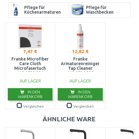
Pflege für
Pflege für
Küchenarmaturen
Waschbecken
7,47 €
12,82 €
Franke Microfiber
Franke
Care Cloth
Armaturenreiniger
Microfasertuch
Tap Cleaner
112.0530.324
112.0530.239
AUF LAGER
AUF LAGER
IN DEN
IN DEN
WARENKORB
WARENKORB
Vergleichen
Vergleichen
ÄHNLICHE WARE