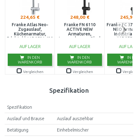
224,65 €
248,00 €
245,95 
Franke Atlas Neo-
Franke FN 6110
Franke FC 379
Zugauslauf,
ACTIVE NEW
NEO Armatu
Küchenarmatur,
Armaturen,
Industrial b
Edelstahl 115.0521.438
Auszugsbrause, Black
115.0550.
matt 115.0653.382
AUF LAGER
AUF LAGER
AUF LAGE
IN DEN
IN DEN
IN DE
WARENKORB
WARENKORB
WARENKO
Vergleichen
Vergleichen
Vergleic
Spezifikation
Spezifikation
Auslauf und Brause
Auslauf ausziehbar
Betätigung
Einhebelmischer