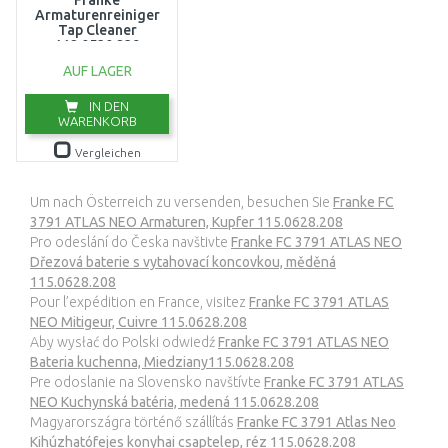
Franke
Armaturenreiniger
Tap Cleaner
112.0530.239
AUF LAGER
IN DEN
WARENKORB
Vergleichen
Um nach Österreich zu versenden, besuchen Sie
Franke FC
3791 ATLAS NEO Armaturen, Kupfer 115.0628.208
Pro odeslání do Česka navštivte
Franke FC 3791 ATLAS NEO
Dřezová baterie s vytahovací koncovkou, měděná
115.0628.208
Pour l’expédition en France, visitez
Franke FC 3791 ATLAS
NEO Mitigeur, Cuivre 115.0628.208
Aby wysłać do Polski odwiedź
Franke FC 3791 ATLAS NEO
Bateria kuchenna, Miedziany115.0628.208
Pre odoslanie na Slovensko navštívte
Franke FC 3791 ATLAS
NEO Kuchynská batéria, medená 115.0628.208
Magyarországra történő szállítás
Franke FC 3791 Atlas Neo
Kihúzhatófejes konyhai csaptelep, réz 115.0628.208