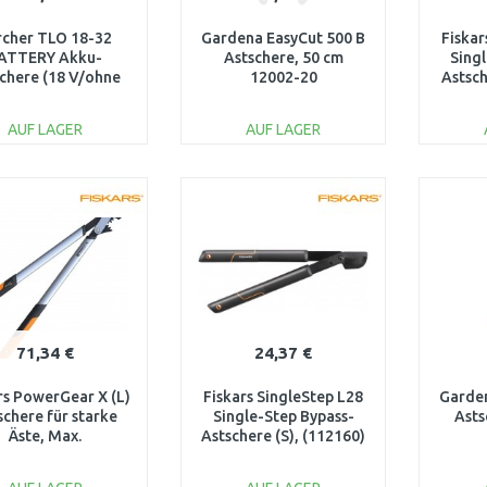
rcher TLO 18-32
Gardena EasyCut 500 B
Fiskar
ATTERY Akku-
Astschere, 50 cm
Sing
chere (18 V/ohne
12002-20
Astsch
ku)1.444-020.0
AUF LAGER
AUF LAGER
IN DEN
IN DEN
WARENKORB
WARENKORB
W
Vergleichen
Vergleichen
71,34 €
24,37 €
rs PowerGear X (L)
Fiskars SingleStep L28
Garden
schere für starke
Single-Step Bypass-
Asts
Äste, Max.
Astschere (S), (112160)
ttdurchmesser: 50
1001432
mm 112490 (