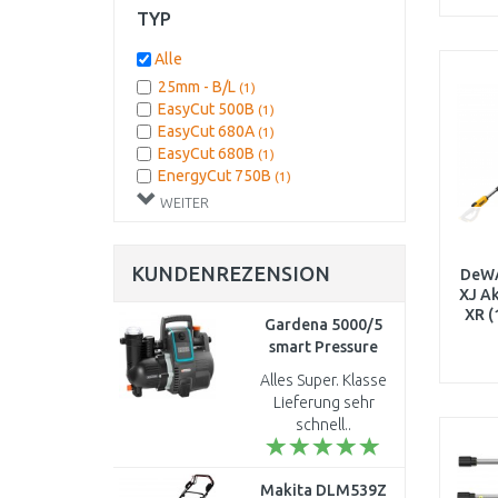
TYP
Alle
25mm - B/L
(1)
EasyCut 500B
(1)
EasyCut 680A
(1)
EasyCut 680B
(1)
EnergyCut 750B
(1)
SmartCut Comfort
(1)
WEITER
KUNDENREZENSION
DeW
XJ A
XR (
Gardena 5000/5
smart Pressure
Pump
Alles Super. Klasse
Hauswasserautomat
Lieferung sehr
19080-20
schnell..
Makita DLM539Z