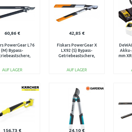
60,86 €
42,85 €
ars PowerGear L76
Fiskars PowerGear X
DeWA
(M) Bypass-
LX92 (S) Bypass-
Akku-
riebeastschere,
Getriebeastschere,
mm XR 
5,7cm (112300)
57cm (112260) 1020186
1001553
AUF LAGER
AUF LAGER
IN DEN
IN DEN
WARENKORB
WARENKORB
W
Vergleichen
Vergleichen
156,73 €
24,10 €