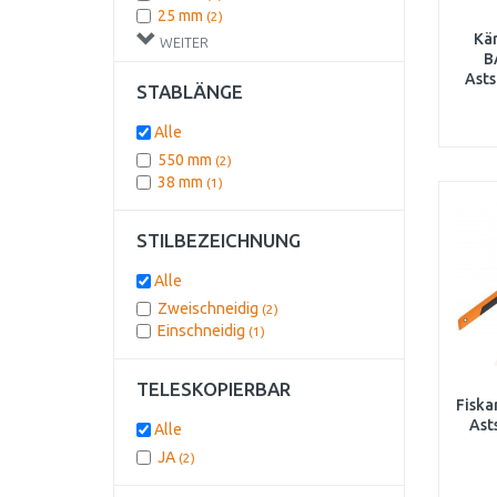
25 mm
(2)
30 mm
Kä
(2)
WEITER
B
32 mm
(2)
Asts
35 mm
(1)
STABLÄNGE
Ak
45 mm
(1)
55 mm
(1)
Alle
550 mm
(2)
38 mm
(1)
STILBEZEICHNUNG
Alle
Zweischneidig
(2)
Einschneidig
(1)
TELESKOPIERBAR
Fiska
Ast
Alle
JA
(2)
Schni