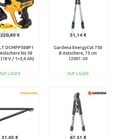
220,80 €
31,14 €
LT DCMPP568P1
Gardena EnergyCut 750
Astschere bis 38
B Astschere, 75 cm
(18 V / 1×5,0 Ah)
12007-20
AUF LAGER
AUF LAGER
IN DEN
IN DEN
ARENKORB
WARENKORB
Vergleichen
Vergleichen
31,05 €
67,51 €