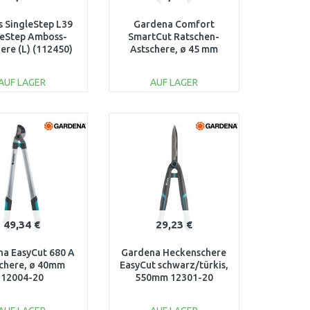
s SingleStep L39
Gardena Comfort
leStep Amboss-
SmartCut Ratschen-
ere (L) (112450)
Astschere, ø 45 mm
1001430
8773-20
AUF LAGER
AUF LAGER
IN DEN
IN DEN
ARENKORB
WARENKORB
Vergleichen
Vergleichen
49,34 €
29,23 €
a EasyCut 680 A
Gardena Heckenschere
chere, ø 40mm
EasyCut schwarz/türkis,
12004-20
550mm 12301-20