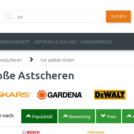
SUCHEN
ONDERANGEBOT
LIEFERUNG & ZAHLUNG
KUNDENSERVICE
Astscheren
Für starken Ästen
oße Astscheren
 nach:
Popularität
Bewertung
Preis