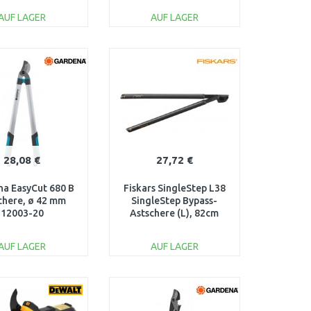
AUF LAGER
AUF LAGER
IN DEN
IN DEN
ARENKORB
WARENKORB
Vergleichen
Vergleichen
28,08 €
27,72 €
a EasyCut 680 B
Fiskars SingleStep L38
chere, ø 42 mm
SingleStep Bypass-
12003-20
Astschere (L), 82cm
(112460) 1001426
AUF LAGER
AUF LAGER
IN DEN
IN DEN
ARENKORB
WARENKORB
Vergleichen
Vergleichen