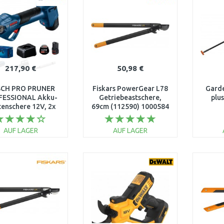
217,90 €
50,98 €
CH PRO PRUNER
Fiskars PowerGear L78
Garde
FESSIONAL Akku-
Getriebeastschere,
plu
enschere 12V, 2x
69cm (112590) 1000584
0Ah 06019K1021
AUF LAGER
AUF LAGER
IN DEN
IN DEN
WARENKORB
WARENKORB
W
Vergleichen
Vergleichen