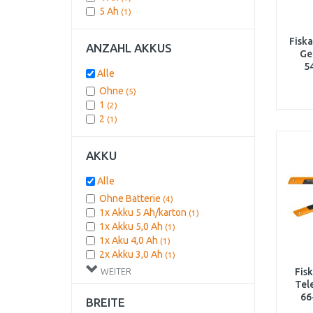
5 Ah
(1)
Fisk
ANZAHL AKKUS
Ge
5
Alle
Ohne
(5)
1
(2)
2
(1)
AKKU
Alle
Ohne Batterie
(4)
1x Akku 5 Ah/karton
(1)
1x Akku 5,0 Ah
(1)
1x Aku 4,0 Ah
(1)
2x Akku 3,0 Ah
(1)
Ohne Akku / karton
(1)
WEITER
Fis
Tel
66
BREITE