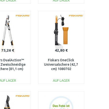
AUF LAGER
AUF LAGER
IN DEN
IN DEN
ARENKORB
WARENKORB
Vergleichen
Vergleichen
75,26 €
42,80 €
rs DualAction™
Fiskars OneClick
 Zweischneidige
Universalschere (42,7
chere (81,1 cm)
cm) 1080702
1080133
AUF LAGER
AUF LAGER
IN DEN
IN DEN
ARENKORB
WARENKORB
Vergleichen
Vergleichen