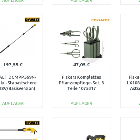
AUF LAGER
AUF LAGER
IN DEN
IN DEN
WARENKORB
WARENKORB
W
Vergleichen
Vergleichen
197,55 €
47,05 €
ALT DCMPP569N-
Fiskars Komplettes
Fiska
kku-Stabastschere
Pflanzenpflege-Set, 3
LX108
18V/Basisversion)
Teile 1075317
Asts
AUF LAGER
AUF LAGER
IN DEN
IN DEN
WARENKORB
WARENKORB
W
Vergleichen
Vergleichen