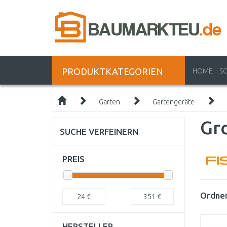
PRODUKTKATEGORIEN
HOME
S
Garten
Gartengeräte
Gr
SUCHE VERFEINERN
PREIS
Ordnen
24
€
351
€
HERSTELLER