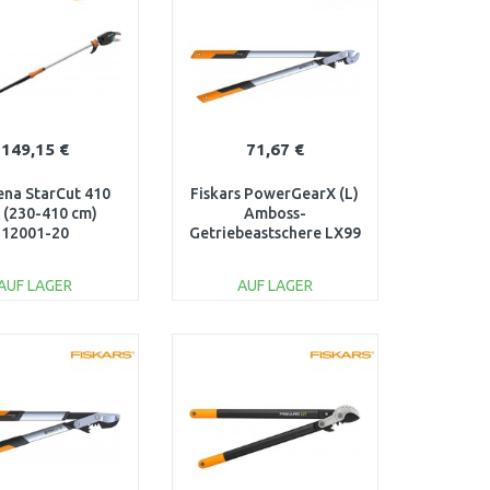
149,15 €
71,67 €
na StarCut 410
Fiskars PowerGearX (L)
s (230-410 cm)
Amboss-
12001-20
Getriebeastschere LX99
(112440) 1020189
AUF LAGER
AUF LAGER
IN DEN
IN DEN
ARENKORB
WARENKORB
Vergleichen
Vergleichen