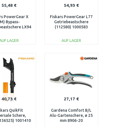
55,48 €
54,93 €
rs PowerGear X
Fiskars PowerGear L77
(M) Bypass-
Getriebeastschere
beastschere LX94
(112580) 1000583
2390) 1020187
AUF LAGER
AUF LAGER
IN DEN
IN DEN
ARENKORB
WARENKORB
Vergleichen
Vergleichen
40,73 €
27,17 €
skars QuikFit
Gardena Comfort B/L
ersale Schere,
Alu-Gartenschere, ø 25
136525) 1001410
mm 8906-20