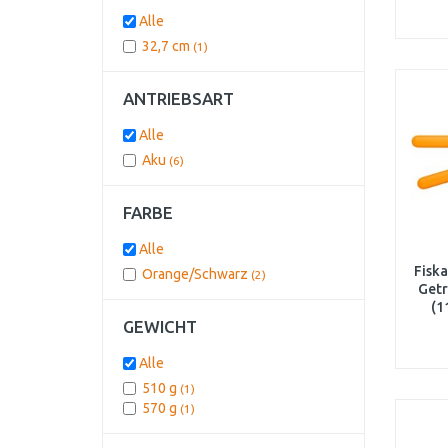
Alle
32,7 cm
(1)
ANTRIEBSART
Alle
Aku
(6)
FARBE
Alle
Fisk
Orange/Schwarz
(2)
Getr
(1
GEWICHT
Alle
510 g
(1)
570 g
(1)