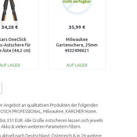
34,28 €
35,99 €
kars OneClick
Milwaukee
s-Astschere für
Gartenschere, 25mm
e Äste (44,2 cm)
4932498621
1082707
AUF LAGER
AUF LAGER
IN DEN
IN DEN
ARENKORB
WARENKORB
Vergleichen
Vergleichen
er Angebot an qualitativen Produkten der folgenden
, BOSCH PROFESSIONAL, Milwaukee, KÄRCHER Home.
 bis 351 EUR. Alle Große Astscheren lassen sich jeweils
Akku & vielen weiteren Parametern filtern.
aktuell nach Deutschland, Österreich & in 26 weitere