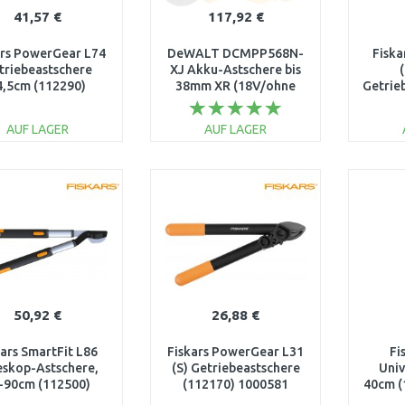
41,57 €
117,92 €
ars PowerGear L74
DeWALT DCMPP568N-
Fiska
triebeastschere
XJ Akku-Astschere bis
4,5cm (112290)
38mm XR (18V/ohne
Getrie
1000582
Akku)
(11
AUF LAGER
AUF LAGER
IN DEN
IN DEN
WARENKORB
WARENKORB
W
Vergleichen
Vergleichen
50,92 €
26,88 €
kars SmartFit L86
Fiskars PowerGear L31
Fi
eskop-Astschere,
(S) Getriebeastschere
Univ
-90cm (112500)
(112170) 1000581
40cm (
1013864