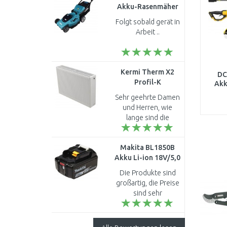
Akku-Rasenmäher
530 mm Li-ion LXT
Folgt sobald gerät in
2x18V ohne akku
Arbeit ..
Kermi Therm X2
DC
Profil-K
Akk
Kompaktheizkörperr
XR,
Sehr geehrte Damen
33 600 / 1600
und Herren, wie
FK0330616
lange sind die
Lieferzeiten für
folgenden
Makita BL1850B
Heizkörper? Buderus
Akku Li-ion 18V/5,0
Heizkörper
Ah 197280-8
Flachheizkörper C-
Die Produkte sind
Profil Typ 33..
großartig, die Preise
sind sehr
erschwinglich und
von guter Qualität..