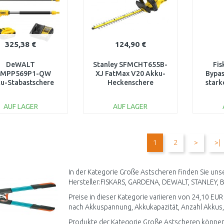
325,38 €
124,90 €
DeWALT
Stanley SFMCHT655B-
Fis
MPP569P1-QW
XJ FatMax V20 Akku-
Bypas
u-Stabastschere
Heckenschere
stark
 (18V/1× akku 5,0
(55cm/18V/ohne Akku
Ah)
und Ladegerät)
AUF LAGER
AUF LAGER
IN DEN
IN DEN
WARENKORB
WARENKORB
W
1
2
>
>|
Vergleichen
Vergleichen
In der Kategorie Große Astscheren finden Sie uns
Hersteller:FISKARS, GARDENA, DEWALT, STANLEY
Preise in dieser Kategorie variieren von 24,10 EUR
nach Akkuspannung, Akkukapazität, Anzahl Akkus, 
Produkte der Kategorie Große Astscheren können 