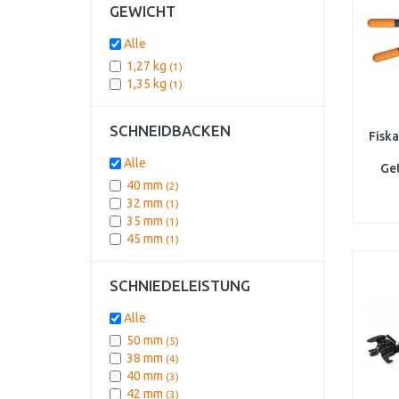
GEWICHT
Alle
1,27 kg
(1)
1,35 kg
(1)
SCHNEIDBACKEN
Fisk
Alle
Get
5
40 mm
(2)
32 mm
(1)
35 mm
(1)
45 mm
(1)
SCHNIEDELEISTUNG
Alle
50 mm
(5)
38 mm
(4)
40 mm
(3)
42 mm
(3)