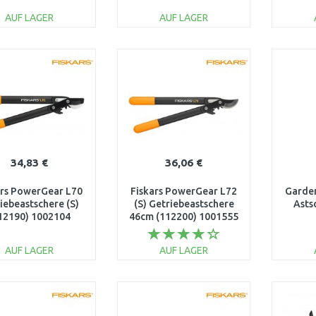
AUF LAGER
AUF LAGER
IN DEN
IN DEN
WARENKORB
WARENKORB
W
Vergleichen
Vergleichen
34,83 €
36,06 €
ars PowerGear L70
Fiskars PowerGear L72
Garden
iebeastschere (S)
(S) Getriebeastschere
Asts
12190) 1002104
46cm (112200) 1001555
AUF LAGER
AUF LAGER
IN DEN
IN DEN
WARENKORB
WARENKORB
W
Vergleichen
Vergleichen