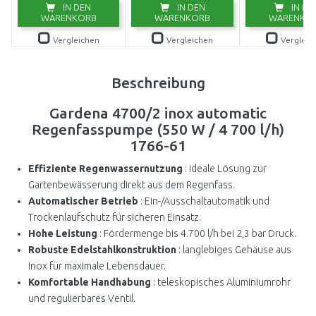
IN DEN
IN DEN
IN DE
WARENKORB
WARENKORB
WARENKO
Vergleichen
Vergleichen
Vergleic
Beschreibung
Gardena 4700/2 inox automatic
Regenfasspumpe (550 W / 4 700 l/h)
1766-61
Effiziente Regenwassernutzung
: ideale Lösung zur
Gartenbewässerung direkt aus dem Regenfass.
Automatischer Betrieb
: Ein-/Ausschaltautomatik und
Trockenlaufschutz für sicheren Einsatz.
Hohe Leistung
: Fördermenge bis 4.700 l/h bei 2,3 bar Druck.
Robuste Edelstahlkonstruktion
: langlebiges Gehäuse aus
Inox für maximale Lebensdauer.
Komfortable Handhabung
: teleskopisches Aluminiumrohr
und regulierbares Ventil.