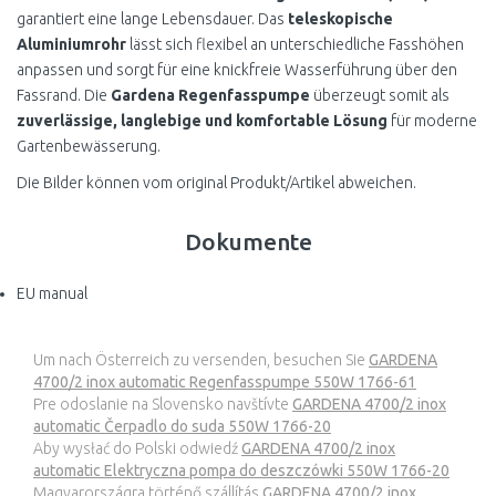
garantiert eine lange Lebensdauer. Das
teleskopische
Aluminiumrohr
lässt sich flexibel an unterschiedliche Fasshöhen
anpassen und sorgt für eine knickfreie Wasserführung über den
Fassrand. Die
Gardena Regenfasspumpe
überzeugt somit als
zuverlässige, langlebige und komfortable Lösung
für moderne
Gartenbewässerung.
Die Bilder können vom original Produkt/Artikel abweichen.
Dokumente
EU manual
Um nach Österreich zu versenden, besuchen Sie
GARDENA
4700/2 inox automatic Regenfasspumpe 550W 1766-61
Pre odoslanie na Slovensko navštívte
GARDENA 4700/2 inox
automatic Čerpadlo do suda 550W 1766-20
Aby wysłać do Polski odwiedź
GARDENA 4700/2 inox
automatic Elektryczna pompa do deszczówki 550W 1766-20
Magyarországra történő szállítás
GARDENA 4700/2 inox