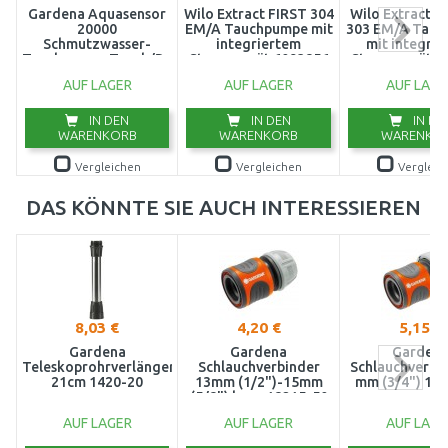
Gardena Aquasensor
Wilo Extract FIRST 304
Wilo Extract F
20000
EM/A Tauchpumpe mit
303 EM/A Tau
Schmutzwasser-
integriertem
mit integrie
Tauchpumpe,Tauch/Druckpumpe
Steuergerät 6093856
Steuergerät 6
(750W/20000l/h)
AUF LAGER
AUF LAGER
AUF LAGE
9044-20
IN DEN
IN DEN
IN DE
WARENKORB
WARENKORB
WARENKO
Vergleichen
Vergleichen
Vergleic
DAS KÖNNTE SIE AUCH INTERESSIEREN
8,03 €
4,20 €
5,15 €
Gardena
Gardena
Garden
Teleskoprohrverlängerung,
Schlauchverbinder
Schlauchverbi
21cm 1420-20
13mm (1/2")-15mm
mm (3/4") 18
(5/8") lose, 18215-50
AUF LAGER
AUF LAGER
AUF LAGE