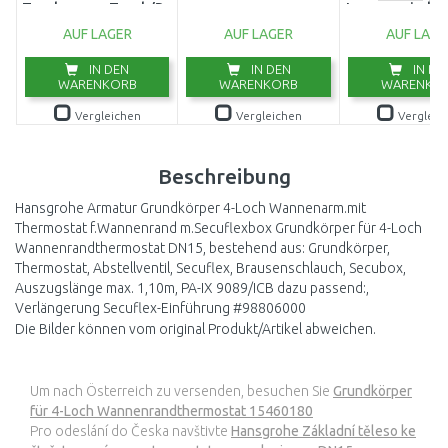
Tauchpumpe,Tauch/Druckpumpe
Innengewinde 
(750W/20000l/h)
AUF LAGER
AUF LAGER
AUF LAGE
9044-20
IN DEN
IN DEN
IN DE
WARENKORB
WARENKORB
WARENKO
Vergleichen
Vergleichen
Vergleic
Beschreibung
Hansgrohe Armatur Grundkörper 4-Loch Wannenarm.mit
Thermostat f.Wannenrand m.Secuflexbox Grundkörper für 4-Loch
Wannenrandthermostat DN15, bestehend aus: Grundkörper,
Thermostat, Abstellventil, Secuflex, Brausenschlauch, Secubox,
Auszugslänge max. 1,10m, PA-IX 9089/ICB dazu passend:,
Verlängerung Secuflex-Einführung #98806000
Die Bilder können vom original Produkt/Artikel abweichen.
Um nach Österreich zu versenden, besuchen Sie
Grundkörper
für 4-Loch Wannenrandthermostat 15460180
Pro odeslání do Česka navštivte
Hansgrohe Základní těleso ke