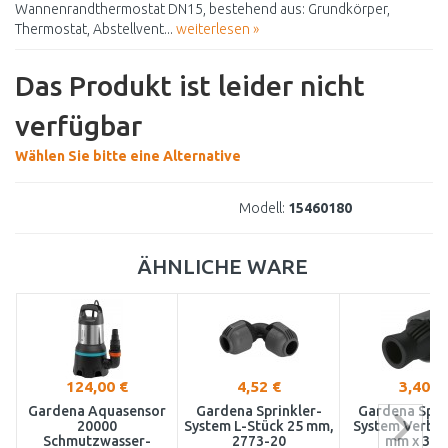
Wannenrandthermostat DN15, bestehend aus: Grundkörper,
Thermostat, Abstellvent...
weiterlesen »
Das Produkt ist leider nicht
verfügbar
Wählen Sie bitte eine Alternative
Modell:
15460180
ÄHNLICHE WARE
124,00 €
4,52 €
3,40 €
Gardena Aquasensor
Gardena Sprinkler-
Gardena Spri
20000
System L-Stück 25 mm,
System Verbin
Schmutzwasser-
2773-20
mm x 3/4