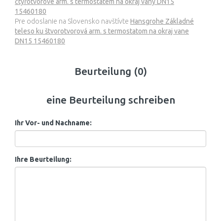
čtyřotvorové arm. s termostatem na okraj vany DN15
15460180
Pre odoslanie na Slovensko navštívte
Hansgrohe Základné
teleso ku štvorotvorová arm. s termostatom na okraj vane
DN15 15460180
Beurteilung (0)
eine Beurteilung schreiben
Ihr Vor- und Nachname:
Ihre Beurteilung: