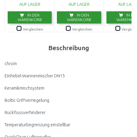
(750W/20000l/h)
AUF LAGER
AUF LAGER
AUF LAGE
9044-20
IN DEN
IN DEN
IN DE
WARENKORB
WARENKORB
WARENKO
Vergleichen
Vergleichen
Vergleic
Beschreibung
chrom
Einhebel-Wannenmischer DN15
Keramikmischsystem
Boltic Griffverriegelung
Rückflussverhinderer
Temperaturbegrenzung einstellbar