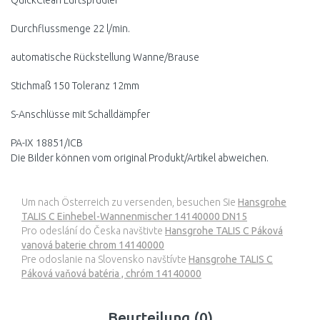
QuickClean Luftsprudler
Durchflussmenge 22 l/min.
automatische Rückstellung Wanne/Brause
Stichmaß 150 Toleranz 12mm
S-Anschlüsse mit Schalldämpfer
PA-IX 18851/ICB
Die Bilder können vom original Produkt/Artikel abweichen.
Um nach Österreich zu versenden, besuchen Sie
Hansgrohe
TALIS C Einhebel-Wannenmischer 14140000 DN15
Pro odeslání do Česka navštivte
Hansgrohe TALIS C Páková
vanová baterie chrom 14140000
Pre odoslanie na Slovensko navštívte
Hansgrohe TALIS C
Páková vaňová batéria , chróm 14140000
Beurteilung (0)