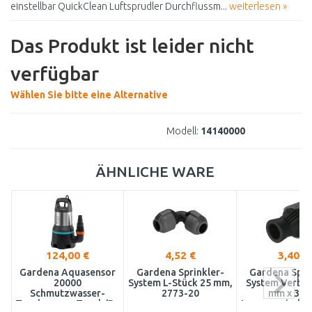
einstellbar QuickClean Luftsprudler Durchflussm...
weiterlesen »
Das Produkt ist leider nicht
verfügbar
Wählen Sie bitte eine Alternative
Modell:
14140000
ÄHNLICHE WARE
124,00 €
4,52 €
3,40 €
Gardena Aquasensor
Gardena Sprinkler-
Gardena Spri
20000
System L-Stück 25 mm,
System Verbin
Schmutzwasser-
2773-20
mm x 3/4
Tauchpumpe,Tauch/Druckpumpe
Innengewinde 