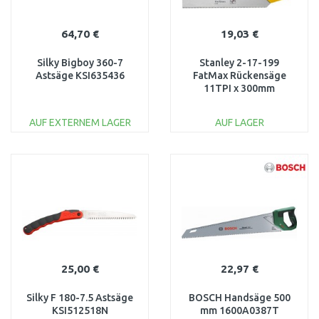
64,70 €
19,03 €
Silky Bigboy 360-7
Stanley 2-17-199
Astsäge KSI635436
FatMax Rückensäge
11TPI x 300mm
AUF EXTERNEM LAGER
AUF LAGER
IN DEN
IN DEN
WARENKORB
WARENKORB
Vergleichen
Vergleichen
25,00 €
22,97 €
Silky F 180-7.5 Astsäge
BOSCH Handsäge 500
KSI512518N
mm 1600A0387T