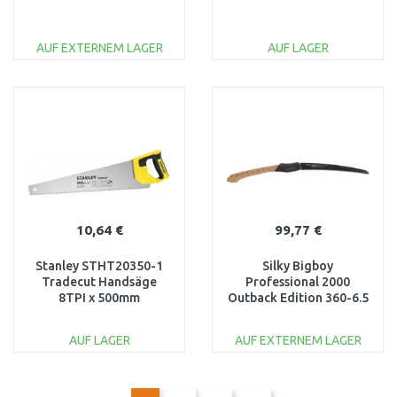
AUF EXTERNEM LAGER
AUF LAGER
IN DEN
IN DEN
WARENKORB
WARENKORB
Vergleichen
Vergleichen
10,64 €
99,77 €
Stanley STHT20350-1
Silky Bigboy
Tradecut Handsäge
Professional 2000
8TPI x 500mm
Outback Edition 360-6.5
Astsäge KSI75436
AUF LAGER
AUF EXTERNEM LAGER
IN DEN
IN DEN
WARENKORB
WARENKORB