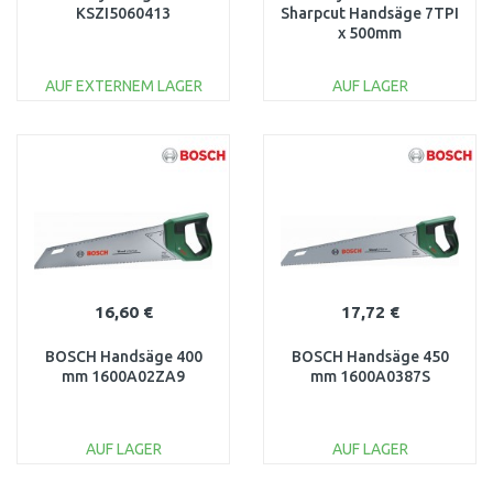
KSZI5060413
Sharpcut Handsäge 7TPI
x 500mm
AUF EXTERNEM LAGER
AUF LAGER
IN DEN
IN DEN
WARENKORB
WARENKORB
Vergleichen
Vergleichen
16,60 €
17,72 €
BOSCH Handsäge 400
BOSCH Handsäge 450
mm 1600A02ZA9
mm 1600A0387S
AUF LAGER
AUF LAGER
IN DEN
IN DEN