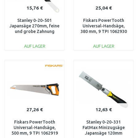
15,76 €
25,04 €
Stanley 0-20-501
Fiskars PowerTooth
Japansäge 270mm, feine
Universal-Handsäge,
und grobe Zahnung
380 mm, 9 TPI 1062930
AUF LAGER
AUF LAGER
IN DEN
IN DEN
WARENKORB
WARENKORB
Vergleichen
Vergleichen
27,26 €
12,63 €
Fiskars PowerTooth
Stanley 0-20-331
Universal-Handsäge,
FatMax Minizugsäge
500 mm, 9 TPI 1062919
Japansäge 120mm