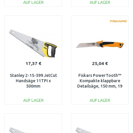
AUF LAGER
AUF LAGER
IN DEN
IN DEN
WARENKORB
WARENKORB
Vergleichen
Vergleichen
17,37 €
25,04 €
Stanley 2-15-599 JetCut
Fiskars PowerTooth™
Handsäge 11TPI x
Kompakte klappbare
500mm
Detailsäge, 150 mm, 19
TPI 1062932
AUF LAGER
AUF LAGER
IN DEN
IN DEN
WARENKORB
WARENKORB
Vergleichen
Vergleichen