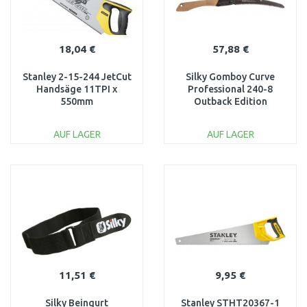
18,04 €
57,88 €
Stanley 2-15-244 JetCut
Silky Gomboy Curve
Handsäge 11TPI x
Professional 240-8
550mm
Outback Edition
Astsäge KSI75224
AUF LAGER
AUF LAGER
IN DEN
IN DEN
WARENKORB
WARENKORB
Vergleichen
Vergleichen
11,51 €
9,95 €
Silky Beingurt
Stanley STHT20367-1