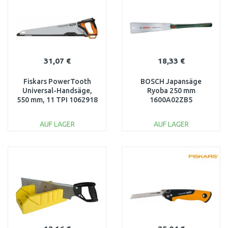
31,07 €
18,33 €
Fiskars PowerTooth
BOSCH Japansäge
Universal-Handsäge,
Ryoba 250 mm
550 mm, 11 TPI 1062918
1600A02ZB5
AUF LAGER
AUF LAGER
IN DEN
IN DEN
WARENKORB
WARENKORB
Vergleichen
Vergleichen