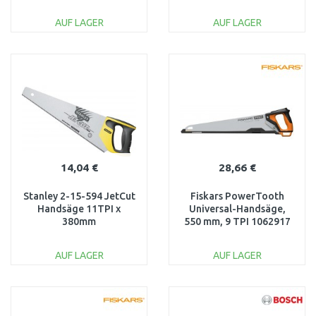
AUF LAGER
AUF LAGER
IN DEN
IN DEN
WARENKORB
WARENKORB
Vergleichen
Vergleichen
14,04 €
28,66 €
Stanley 2-15-594 JetCut
Fiskars PowerTooth
Handsäge 11TPI x
Universal-Handsäge,
380mm
550 mm, 9 TPI 1062917
AUF LAGER
AUF LAGER
IN DEN
IN DEN
WARENKORB
WARENKORB
Vergleichen
Vergleichen