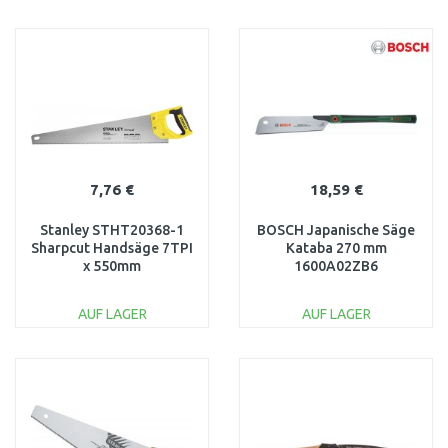
IN DEN
IN DEN
WARENKORB
WARENKORB
Vergleichen
Vergleichen
7,76 €
18,59 €
Stanley STHT20368-1
BOSCH Japanische Säge
Sharpcut Handsäge 7TPI
Kataba 270 mm
x 550mm
1600A02ZB6
AUF LAGER
AUF LAGER
IN DEN
IN DEN
WARENKORB
WARENKORB
Vergleichen
Vergleichen