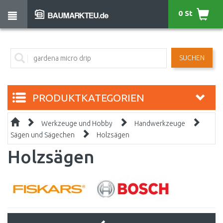
0 St
SUCHEN
PRODUKTKATEGORIEN
Werkzeuge und Hobby
Handwerkzeuge
Sägen und Sägechen
Holzsägen
Holzsägen