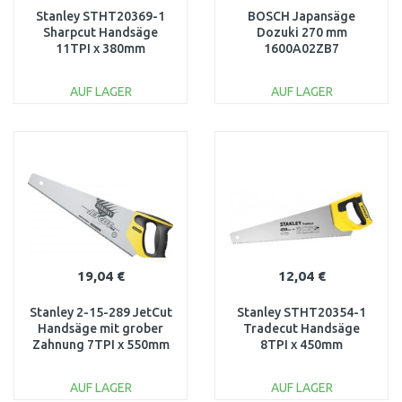
Stanley STHT20369-1
BOSCH Japansäge
Sharpcut Handsäge
Dozuki 270 mm
11TPI x 380mm
1600A02ZB7
AUF LAGER
AUF LAGER
IN DEN
IN DEN
WARENKORB
WARENKORB
Vergleichen
Vergleichen
19,04 €
12,04 €
Stanley 2-15-289 JetCut
Stanley STHT20354-1
Handsäge mit grober
Tradecut Handsäge
Zahnung 7TPI x 550mm
8TPI x 450mm
AUF LAGER
AUF LAGER