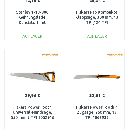
12,16 €
25,04 €
Stanley 1-19-800
Fiskars Pro Kompakte
Gehrungslade
Klappsäge, 300 mm, 13
Kunststoff mit
TPI / 24 TPI
Rückensäge
AUF LAGER
AUF LAGER
IN DEN
IN DEN
WARENKORB
WARENKORB
Vergleichen
Vergleichen
29,96 €
32,61 €
Fiskars PowerTooth
Fiskars PowerTooth™
Universal-Handsäge,
Zugsäge, 250 mm, 13
550 mm, 7 TPI 1062916
TPI 1062933