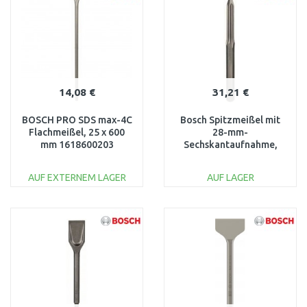
Vergleichen
Vergleichen
14,08 €
31,21 €
BOSCH PRO SDS max-4C
Bosch Spitzmeißel mit
Flachmeißel, 25 x 600
28-mm-
mm 1618600203
Sechskantaufnahme,
400 mm
AUF EXTERNEM LAGER
AUF LAGER
IN DEN
IN DEN
WARENKORB
WARENKORB
Vergleichen
Vergleichen