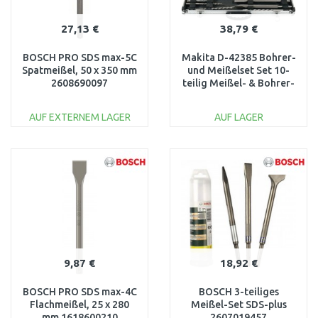
27,13 €
38,79 €
BOSCH PRO SDS max-5C
Makita D-42385 Bohrer-
Spatmeißel, 50 x 350 mm
und Meißelset Set 10-
2608690097
teilig Meißel- & Bohrer-
Satz
AUF EXTERNEM LAGER
AUF LAGER
IN DEN
IN DEN
WARENKORB
WARENKORB
Vergleichen
Vergleichen
9,87 €
18,92 €
BOSCH PRO SDS max-4C
BOSCH 3-teiliges
Flachmeißel, 25 x 280
Meißel-Set SDS-plus
mm 1618600210
2607019457