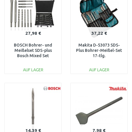
27,98 €
37,22 €
BOSCH Bohrer- und
Makita D-53073 SDS-
Meißelset SDS-plus
Plus Bohrer-Meißel-Set
Bosch Mixed Set
17-tlg.
2608578765
AUF LAGER
AUF LAGER
IN DEN
IN DEN
WARENKORB
WARENKORB
Vergleichen
Vergleichen
14,39 €
7,98 €