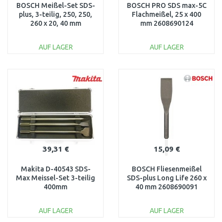
BOSCH Meißel-Set SDS-
BOSCH PRO SDS max-5C
plus, 3-teilig, 250, 250,
Flachmeißel, 25 x 400
260 x 20, 40 mm
mm 2608690124
2607019159
AUF LAGER
AUF LAGER
IN DEN
IN DEN
WARENKORB
WARENKORB
Vergleichen
Vergleichen
39,31 €
15,09 €
Makita D-40543 SDS-
BOSCH Fliesenmeißel
Max Meissel-Set 3-teilig
SDS-plus Long Life 260 x
400mm
40 mm 2608690091
Meiße
AUF LAGER
AUF LAGER