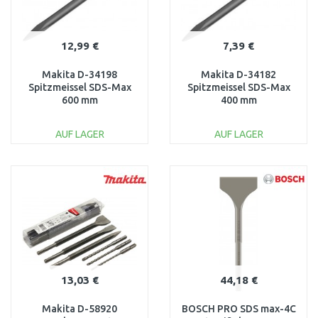
12,99 €
7,39 €
Makita D-34198
Makita D-34182
Spitzmeissel SDS-Max
Spitzmeissel SDS-Max
600 mm
400 mm
AUF LAGER
AUF LAGER
IN DEN
IN DEN
WARENKORB
WARENKORB
Vergleichen
Vergleichen
13,03 €
44,18 €
Makita D-58920
BOSCH PRO SDS max-4C