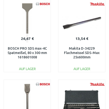
WARENKORB
WARENKORB
Vergleichen
Vergleichen
26,67 €
13,54 €
BOSCH PRO SDS max-4C
Makita D-34229
Spatmeißel, 80 x 300 mm
Flachmeissel SDS-Max
1618601008
25x600mm
AUF LAGER
AUF LAGER
IN DEN
IN DEN
WARENKORB
WARENKORB
Vergleichen
Vergleichen