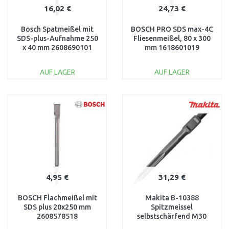
16,02 €
24,73 €
Bosch Spatmeißel mit
BOSCH PRO SDS max-4C
SDS-plus-Aufnahme 250
Fliesenmeißel, 80 x 300
x 40 mm 2608690101
mm 1618601019
AUF LAGER
AUF LAGER
IN DEN
IN DEN
WARENKORB
WARENKORB
Vergleichen
Vergleichen
4,95 €
31,29 €
BOSCH Flachmeißel mit
Makita B-10388
SDS plus 20x250 mm
Spitzmeissel
2608578518
selbstschärfend M30
400mm