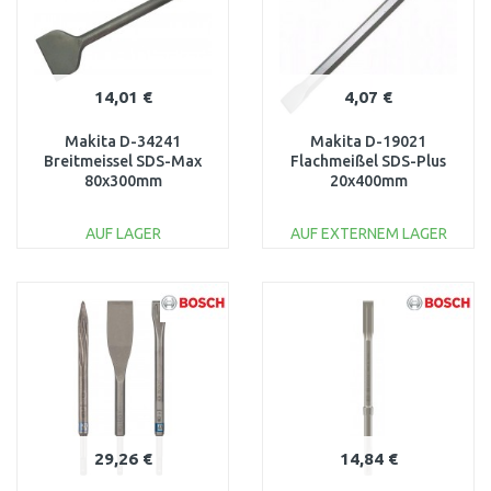
14,01 €
4,07 €
Makita D-34241
Makita D-19021
Breitmeissel SDS-Max
Flachmeißel SDS-Plus
80x300mm
20x400mm
AUF LAGER
AUF EXTERNEM LAGER
IN DEN
IN DEN
WARENKORB
WARENKORB
Vergleichen
Vergleichen
29,26 €
14,84 €