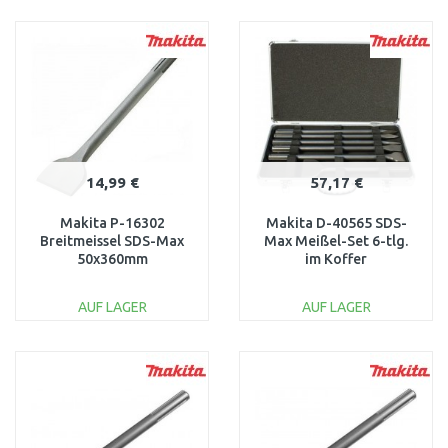
IN DEN
IN DEN
WARENKORB
WARENKORB
Vergleichen
Vergleichen
14,99 €
57,17 €
Makita P-16302
Makita D-40565 SDS-
Breitmeissel SDS-Max
Max Meißel-Set 6-tlg.
50x360mm
im Koffer
AUF LAGER
AUF LAGER
IN DEN
IN DEN
WARENKORB
WARENKORB
Vergleichen
Vergleichen