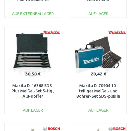
AUF EXTERNEM LAGER
AUF LAGER
IN DEN
IN DEN
WARENKORB
WARENKORB
Vergleichen
Vergleichen
30,58 €
28,42 €
Makita D-16368 SDS-
Makita D-70904 10-
Plus Meißel-Set 5-tlg.,
teiliges Meißel- und
Alu-Koffer
Bohrer-Set SDS-plus in
Koffer
AUF LAGER
AUF LAGER
IN DEN
IN DEN
WARENKORB
WARENKORB