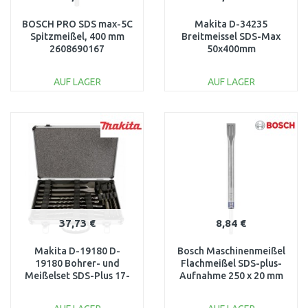
BOSCH PRO SDS max-5C
Makita D-34235
Spitzmeißel, 400 mm
Breitmeissel SDS-Max
2608690167
50x400mm
AUF LAGER
AUF LAGER
IN DEN
IN DEN
WARENKORB
WARENKORB
Vergleichen
Vergleichen
37,73 €
8,84 €
Makita D-19180 D-
Bosch Maschinenmeißel
19180 Bohrer- und
Flachmeißel SDS-plus-
Meißelset SDS-Plus 17-
Aufnahme 250 x 20 mm
tlg.
2609390394