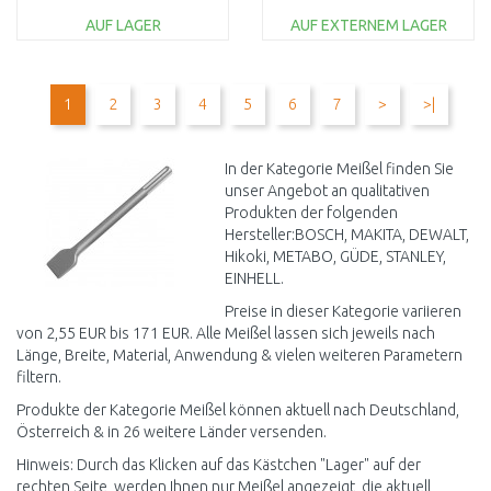
AUF LAGER
AUF EXTERNEM LAGER
IN DEN
IN DEN
WARENKORB
WARENKORB
1
2
3
4
5
6
7
>
>|
Vergleichen
Vergleichen
In der Kategorie Meißel finden Sie
unser Angebot an qualitativen
Produkten der folgenden
Hersteller:BOSCH, MAKITA, DEWALT,
Hikoki, METABO, GÜDE, STANLEY,
EINHELL.
Preise in dieser Kategorie variieren
von 2,55 EUR bis 171 EUR. Alle Meißel lassen sich jeweils nach
Länge, Breite, Material, Anwendung & vielen weiteren Parametern
filtern.
Produkte der Kategorie Meißel können aktuell nach Deutschland,
Österreich & in 26 weitere Länder versenden.
Hinweis: Durch das Klicken auf das Kästchen "Lager" auf der
rechten Seite, werden Ihnen nur Meißel angezeigt, die aktuell