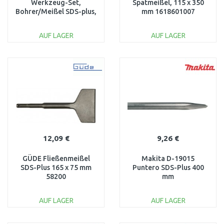
Werkzeug-Set,
Spatmeißel, 115 x 350
Bohrer/Meißel SDS-plus,
mm 1618601007
6 tlg.
AUF LAGER
AUF LAGER
IN DEN
IN DEN
WARENKORB
WARENKORB
Vergleichen
Vergleichen
12,09 €
9,26 €
GÜDE Fließenmeißel
Makita D-19015
SDS-Plus 165 x 75 mm
Puntero SDS-Plus 400
58200
mm
AUF LAGER
AUF LAGER
IN DEN
IN DEN